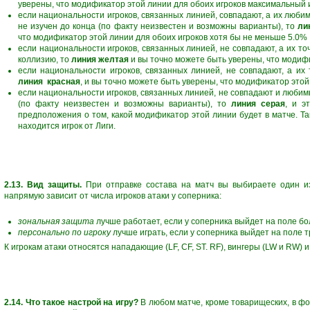
уверены, что модификатор этой линии для обоих игроков максимальный 
если национальности игроков, связанных линией, совпадают, а их люби
не изучен до конца (по факту неизвестен и возможны варианты), то
ли
что модификатор этой линии для обоих игроков хотя бы не меньше 5.0%
если национальности игроков, связанных линией, не совпадают, а их т
коллизию, то
линия желтая
и вы точно можете быть уверены, что модифи
если национальности игроков, связанных линией, не совпадают, а их
линия красная
, и вы точно можете быть уверены, что модификатор этой
если национальности игроков, связанных линией, не совпадают и любимы
(по факту неизвестен и возможны варианты), то
линия серая
, и э
предположения о том, какой модификатор этой линии будет в матче. Так
находится игрок от Лиги.
2.13. Вид защиты.
При отправке состава на матч вы выбираете один из
напрямую зависит от числа игроков атаки у соперника:
зональная защита
лучше работает, если у соперника выйдет на поле бол
персонально по игроку
лучше играть, если у соперника выйдет на поле т
К игрокам атаки относятся нападающие (LF, CF, ST. RF), вингеры (LW и RW)
2.14. Что такое настрой на игру?
В любом матче, кроме товарищеских, в фо