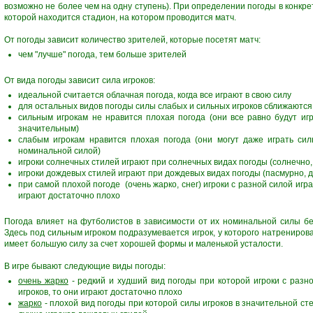
возможно не более чем на одну ступень). При определении погоды в конкре
которой находится стадион, на котором проводится матч.
От погоды зависит количество зрителей, которые посетят матч:
чем "лучше" погода, тем больше зрителей
От вида погоды зависит сила игроков:
идеальной считается облачная погода, когда все играют в свою силу
для остальных видов погоды силы слабых и сильных игроков сближаются,
сильным игрокам не нравится плохая погода (они все равно будут иг
значительным)
слабым игрокам нравится плохая погода (они могут даже играть сил
номинальной силой)
игроки солнечных стилей играют при солнечных видах погоды (солнечно,
игроки дождевых стилей играют при дождевых видах погоды (пасмурно, д
при самой плохой погоде (очень жарко, снег) игроки с разной силой игра
играют достаточно плохо
Погода влияет на футболистов в зависимости от их номинальной силы бе
Здесь под сильным игроком подразумевается игрок, у которого натрениров
имеет большую силу за счет хорошей формы и маленькой усталости.
В игре бывают следующие виды погоды:
очень жарко
- редкий и худший вид погоды при которой игроки с разн
игроков, то они играют достаточно плохо
жарко
- плохой вид погоды при которой силы игроков в значительной ст