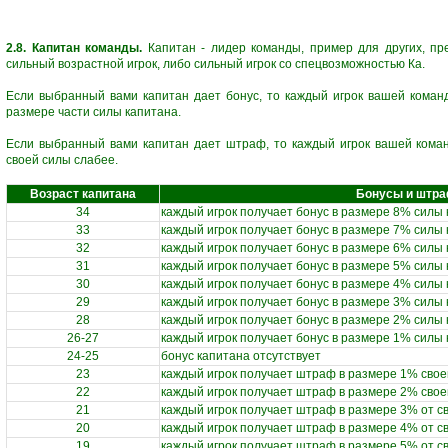
2.8. Капитан команды.
Капитан - лидер команды, пример для других, пр
сильный возрастной игрок, либо сильный игрок со спецвозможностью Ка.
Если выбранный вами капитан дает бонус, то каждый игрок вашей команд
размере части силы капитана.
Если выбранный вами капитан дает штраф, то каждый игрок вашей коман
своей силы слабее.
Возраст капитана
Бонусы и штр
34
каждый игрок получает бонус в размере 8% силы
33
каждый игрок получает бонус в размере 7% силы
32
каждый игрок получает бонус в размере 6% силы
31
каждый игрок получает бонус в размере 5% силы
30
каждый игрок получает бонус в размере 4% силы
29
каждый игрок получает бонус в размере 3% силы
28
каждый игрок получает бонус в размере 2% силы
26-27
каждый игрок получает бонус в размере 1% силы
24-25
бонус капитана отсутствует
23
каждый игрок получает штраф в размере 1% свое
22
каждый игрок получает штраф в размере 2% свое
21
каждый игрок получает штраф в размере 3% от с
20
каждый игрок получает штраф в размере 4% от с
19
каждый игрок получает штраф в размере 5% от с