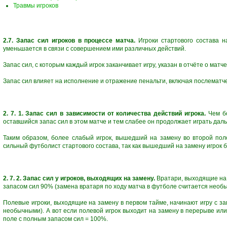
Травмы игроков
2.7. Запас сил игроков в процессе матча.
Игроки стартового состава н
уменьшается в связи с совершением ими различных действий.
Запас сил, с которым каждый игрок заканчивает игру, указан в отчёте о матче
Запас сил влияет на исполнение и отражение пенальти, включая послематч
2. 7. 1. Запас сил в зависимости от количества действий игрока.
Чем бо
оставшийся запас сил в этом матче и тем слабее он продолжает играть дал
Таким образом, более слабый игрок, вышедший на замену во второй пол
сильный футболист стартового состава, так как вышедший на замену игрок бу
2. 7. 2. Запас сил у игроков, выходящих на замену.
Вратари, выходящие на 
запасом сил 90% (замена вратаря по ходу матча в футболе считается необы
Полевые игроки, выходящие на замену в первом тайме, начинают игру с з
необычными). А вот если полевой игрок выходит на замену в перерыве или
поле с полным запасом сил = 100%.