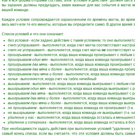
Как и вся форма отправки состава, блок "условия и действия" должен быть 
вы заранее должны предугадать, какие важные для вас события в матче м
вашей команде.
Каждое условие сопровождается
ограничением по времени
матча, во врем
весь матч или те его минуты, которые вы определите сами). В другое время 
Список условий и что они означают:
без условия
- если задано действие с таким условием, то оно выполняетс
счет устраивает
- выполняется, когда счет матча соответствует настрой
счет не устраивает
- выполняется, когда счет матча
не
соответствует н
проигрываем
- выполняется, когда ваша команда проигрывает с любым 
проигрываем один мяч
- выполняется, когда ваша команда проигрывает с
проигрываем два мяча
- выполняется, когда ваша команда проигрывает с
проигрываем два мяча и более
- выполняется, когда ваша команда проиг
проигрываем три мяча и более
- выполняется, когда ваша команда прои
ничья
- выполняется, когда счет на табло ничейный
выигрываем
- выполняется, когда ваша команда выигрывает с любым сч
выигрываем один мяч
- выполняется, когда ваша команда выигрывает с р
выигрываем два мяча
- выполняется, когда ваша команда выигрывает с р
выигрываем два мяча и более
- выполняется, когда ваша команда выигры
выигрываем три мяча и более
- выполняется, когда ваша команда выигр
не проигрываем
- выполняется, когда ваша команда не проигрывает (т.е
не выигрываем
- выполняется, когда ваша команда не выигрывает (т.е. 
удаление у нас
- выполняется, когда ваша команда осталась в меньшинс
удаление у соперника
- выполняется, когда ваша команда осталась в бо
При необходимости задать действия при выполнении условий "удаление у н
самый конец списка, если вы считаете, что эти условия должны быть са