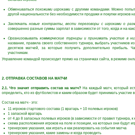
Обмениваться похожими игроками
с другими командами. Можно попыта
другой национальности без необходимости продажи и покупки игроков н
Заключать новые контракты, вести переговоры с игроками о раз
совершенно разные суммы зарплат в зависимости от того, когда и на как
Организовывать коммерческие турниры и принимать участие в ни
название, правила своего собственного турнира, выбрать участников и
десятков матчей, за которые получить дополнительно прибыль. Ч
участникам.
Управление командой происходит прямо на страничках сайта, в режиме онл
2. ОТПРАВКА СОСТАВОВ НА МАТЧИ
2.1. Что значит отправить состав на матч?
На каждый матч, который ес
определить, кто из футболистов и каким образом будет принимать участие в
Состав на матч - это:
11 игроков стартового состава (1 вратарь + 10 полевых игроков)
1 запасной вратарь
от 4 до 8 запасных полевых игроков (в зависимости от правил турнира, к
схема расположения игроков на поле и позиции, на которых они будут иг
тренерские указания, как играть и как реагировать на события матча
тренерские указания, какие замены и когда проводить