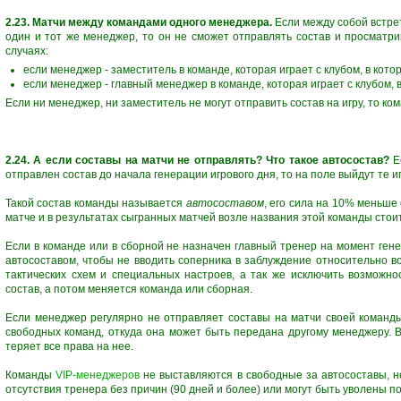
2.23. Матчи между командами одного менеджера.
Если между собой встре
один и тот же менеджер, то он не сможет отправлять состав и просматр
случаях:
если менеджер - заместитель в команде, которая играет с клубом, в кот
если менеджер - главный менеджер в команде, которая играет с клубом, 
Если ни менеджер, ни заместитель не могут отправить состав на игру, то ко
2.24. А если составы на матчи не отправлять? Что такое автосостав?
Ес
отправлен состав до начала генерации игрового дня, то на поле выйдут те 
Такой состав команды называется
автосоставом
, его сила на 10% меньше 
матче и в результатах сыгранных матчей возле названия этой команды стоит
Если в команде или в сборной не назначен главный тренер на момент гене
автосоставом, чтобы не вводить соперника в заблуждение относительно 
тактических схем и специальных настроев, а так же исключить возможно
состав, а потом меняется команда или сборная.
Если менеджер регулярно не отправляет составы на матчи своей команды
свободных команд, откуда она может быть передана другому менеджеру.
теряет все права на нее.
Команды
VIP-менеджеров
не выставляются в свободные за автосоставы, н
отсутствия тренера без причин (90 дней и более) или могут быть уволены 