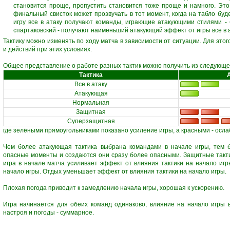
становится проще, пропустить становится тоже проще и намного. Это
финальный свисток может прозвучать в тот момент, когда на табло буд
игру все в атаку получают команды, играющие атакующими стилями - 
спартаковский - получают наименьший атакующий эффект от игры все в а
Тактику можно изменять по ходу матча в зависимости от ситуации. Для это
и действий при этих условиях.
Общее представление о работе разных тактик можно получить из следующе
Тактика
Все в атаку
Атакующая
Нормальная
Защитная
Суперзащитная
где зелёными прямоугольниками показано усиление игры, а красными - осла
Чем более атакующая тактика выбрана командами в начале игры, тем б
опасные моменты и создаются они сразу более опасными. Защитные такти
игра в начале матча усиливает эффект от влияния тактики на начало иг
начало игры. Отдых уменьшает эффект от влияния тактики на начало игры.
Плохая погода приводит к замедлению начала игры, хорошая к ускорению.
Игра начинается для обеих команд одинаково, влияние на начало игры 
настроя и погоды - суммарное.