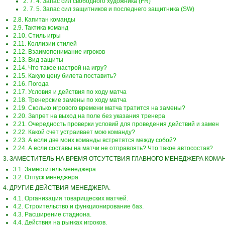
2. 7. 4. Запас сил свободного художника (FR)
2. 7. 5. Запас сил защитников и последнего защитника (SW)
2.8. Капитан команды
2.9. Тактика команд
2.10. Стиль игры
2.11. Коллизии стилей
2.12. Взаимопонимание игроков
2.13. Вид защиты
2.14. Что такое настрой на игру?
2.15. Какую цену билета поставить?
2.16. Погода
2.17. Условия и действия по ходу матча
2.18. Тренерские замены по ходу матча
2.19. Сколько игрового времени матча тратится на замены?
2.20. Запрет на выход на поле без указания тренера
2.21. Очередность проверки условий для проведения действий и замен
2.22. Какой счет устраивает мою команду?
2.23. А если две моих команды встретятся между собой?
2.24. А если составы на матчи не отправлять? Что такое автосостав?
3. ЗАМЕСТИТЕЛЬ НА ВРЕМЯ ОТСУТСТВИЯ ГЛАВНОГО МЕНЕДЖЕРА КОМА
3.1. Заместитель менеджера
3.2. Отпуск менеджера
4. ДРУГИЕ ДЕЙСТВИЯ МЕНЕДЖЕРА.
4.1. Организация товарищеских матчей.
4.2. Строительство и функционирование баз.
4.3. Расширение стадиона.
4.4. Действия на рынках игроков.