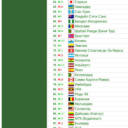
Сересо
62.
34
Амагаджу
63.
30
Сан Хуан
64.
3
Рокдейл Сити Санс
65.
6
Бендел Инсуренэнс
66.
6
Милсами
67.
25
Шабаб Риади (Бени Тур)
68.
64
Браттвог
69.
7
Космос
70.
115
Эмелек
71.
6
Авенир Спортив де Ла Марса
72.
11
Мотагуа
73.
25
Ахокалла
74.
68
Альбертс
75.
107
Реал
76.
2
Белуиздад
77.
57
Симко Каунти Роверс
78.
29
Имбабура
79.
28
УРА
80.
25
Рода '46
81.
49
Боринаж
82.
21
Матшедже
83.
53
Селангор
84.
6
Дайнава (Алитус)
85.
117
МТК (Будапешт)
86.
22
Боливар
87.
11