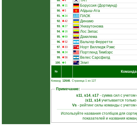
ТНТ
88.
4
Боруссия (Дортмунд)
89.
11
Абдыш-Ата
90.
5
ПАОК
91.
24
Динамо
92.
42
Униаутонома
93.
27
Лос Зипас
94.
16
Дакилема
95.
69
Вальтер Ферретти
96.
52
Норт Виллидж Рэмс
97.
33
Портленд Тимбэрс
98.
24
Велес Сарсфилд
99.
56
Элит
100.
6
Команда
№
Команд:
12646
. Страница 1 из 127
Примечание:
s11
,
s14
,
s17
- сумма сил с учетом
(
s11
,
s14
учитывается только
Vs
- рейтинг силы команды с учетом
Используйте названия столбцов для сорт
показателей и названия кома