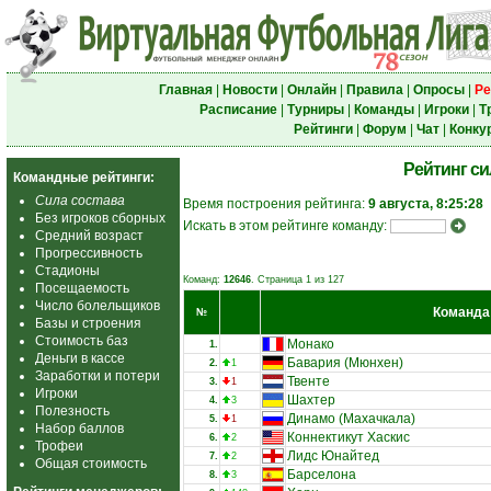
Главная
|
Новости
|
Онлайн
|
Правила
|
Опросы
|
Ре
Расписание
|
Турниры
|
Команды
|
Игроки
|
Т
Рейтинги
|
Форум
|
Чат
|
Конку
Рейтинг с
Командные рейтинги:
Сила состава
Время построения рейтинга:
9 августа, 8:25:28
Без игроков сборных
Искать в этом рейтинге команду:
Средний возраст
Прогрессивность
Стадионы
Команд:
12646
. Страница 1 из 127
Посещаемость
Число болельщиков
Команда
№
Базы и строения
Стоимость баз
Монако
1.
Деньги в кассе
Бавария (Мюнхен)
2.
1
Заработки и потери
Твенте
3.
1
Игроки
Шахтер
4.
3
Полезность
Динамо (Махачкала)
5.
1
Набор баллов
Коннектикут Хаскис
6.
2
Трофеи
Лидс Юнайтед
7.
2
Общая стоимость
Барселона
8.
3