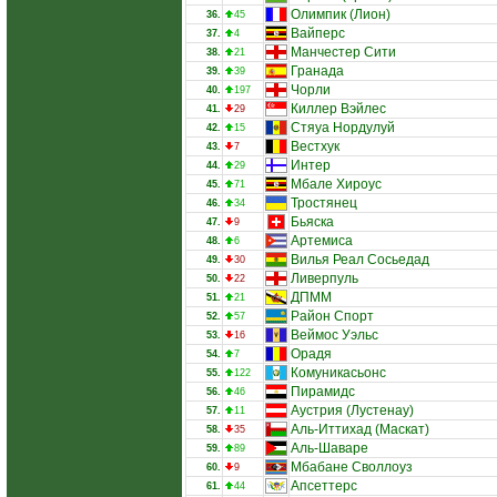
Олимпик (Лион)
36.
45
Вайперс
37.
4
Манчестер Сити
38.
21
Гранада
39.
39
Чорли
40.
197
Киллер Вэйлес
41.
29
Стяуа Нордулуй
42.
15
Вестхук
43.
7
Интер
44.
29
Мбале Хироус
45.
71
Тростянец
46.
34
Бьяска
47.
9
Артемиса
48.
6
Вилья Реал Сосьедад
49.
30
Ливерпуль
50.
22
ДПММ
51.
21
Район Спорт
52.
57
Веймос Уэльс
53.
16
Орадя
54.
7
Комуникасьонс
55.
122
Пирамидс
56.
46
Аустрия (Лустенау)
57.
11
Аль-Иттихад (Маскат)
58.
35
Аль-Шаваре
59.
89
Мбабане Своллоуз
60.
9
Апсеттерс
61.
44