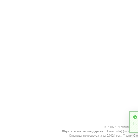
На
© 2001-2026 virtualsoccer
Обратиться в тех.поддержку
- Почта:
info@virtualsoc
Страница сгенерирована за 0.0124 сек., 7 запр. Chr