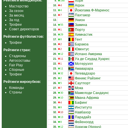
Рейтинги менеджеров:
Хорн
9.
148
Агрон
10.
4
Мастерство
Йокогама Ф-Маринос
За сезон
11.
4
Пахтакор
За месяц
12.
7
За год
Унион
13.
Трофеи
Замина
14.
55
Совет директоров
Порту
15.
1
Химнастик
16.
29
Рейтинги футболистов:
Гент
17.
8
Трофеи
Баракоа
18.
2
Ювентус
19.
2
Рейтинги стран:
Испано Америка
20.
12
Стадионы
Уа де Сиудад Хуарес
21.
11
Автосоставы
Мотеруэлл
22.
1
Fair Play
Амаварара
23.
11
Сборные
Тегевадзаро
24.
32
Трофеи
Финикс Райзинг
25.
2
Рейтинги мирокубков:
Саутпорт
26.
5
Команды
Мока
27.
7
Страны
Мамелоди Сандаунс
28.
30
Мвана Африка
29.
10
Бафинг
30.
4
Институто
31.
9
Навбахор
32.
10
Парадайз
33.
13
Фейеноорд
34.
8
Хорезм (Ургенч)
35.
12