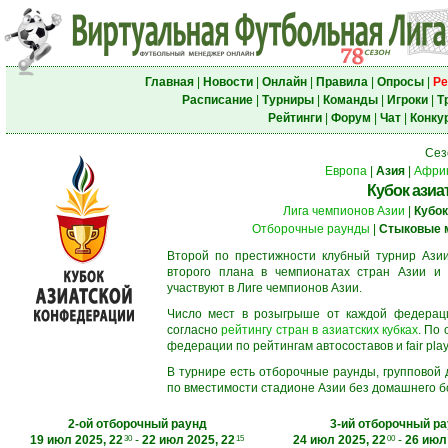
Главная
|
Новости
|
Онлайн
|
Правила
|
Опросы
|
Ре
Расписание
|
Турниры
|
Команды
|
Игроки
|
Т
Рейтинги
|
Форум
|
Чат
|
Конку
Сез
Европа
|
Азия
|
Афри
Кубок азиа
Лига чемпионов Азии
|
Кубок
Отборочные раунды
|
Стыковые 
Второй по престижности клубный турнир Азии
второго плана в чемпионатах стран Азии и 
участвуют в Лиге чемпионов Азии.
Число мест в розыгрыше от каждой федерац
согласно
рейтингу стран в азиатских кубках
. По
федерации по рейтингам автосоставов и fair play
В турнире есть отборочные раунды, групповой
по вместимости стадионе Азии без домашнего бо
2-ой отборочный раунд
3-ий отборочный р
19 июл 2025, 22
-
22 июл 2025, 22
24 июл 2025, 22
-
26 июл 
30
15
00