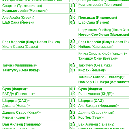
Компьютерийн (Монголия)
Спартак (Туркменистан)
1
1
Компьютерийн (Монголия)
2
1
Аль-Араби (Кувейт)
1
0
Персикад (Индонезия)
Шаб Сана (Йемен)
0
2
Шаб Сана (Йемен)
Нгаруавахиа Юнайтед (Новая Зел
Негери Сембилан (Малайзия)
Порт Моресби (Папуа Новая Гвинея)
Порт Моресби (Папуа Новая Гви
2
2
Уполу Самоа (Самоа)
1
0
Илбирс (Кыргызстан)
Китчи Спортс Клуб (Гонконг)
ЛЧ
Тхимпху Сити (Бутан)
ЛЧ
Тагуик (Филиппины)
0
2
Такитуму (О-ва Кука)
ЛЧ
Такитуму (О-ва Кука)
2
1
Кифах (Йемен)
ЛЧ
ЛЧ
Тампинс Роверс (Сингапур)
ЛЧ
Намбер 12 Шахри (Афганист
Сува (Фиджи)
0
1
Сува (Фиджи)
ЛЧ
ВАПДА (Пакистан)
1
0
Рионгмансан (КНДР)
ЛЧ
ЛЧ
Шарджа (ОАЭ)
1
1
Шарджа (ОАЭ)
ЛЧ
Джхапа (Непал)
1
0
Аль-Вихдат (Иордания)
ЛЧ
ЛЧ
Далянь Старс (Китай)
2
2
Далянь Старс (Китай)
ЛЧ
Кувейт (Кувейт)
0
2
Кор Тек (Гуам)
ЛЧ
ЛЧ
Ван Айленд (Тайвань)
2
2
Ван Айленд (Тайвань)
ЛЧ