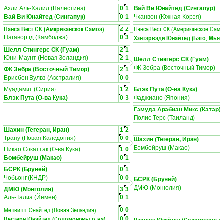
Ахли Аль-Халил (Палестина)
0
1
Вай Ви Юнайтед (Сингапур)
Вай Ви Юнайтед (Сингапур)
0
1
Чханвон (Южная Корея)
Панса Вест СК (Американское Самоа)
Панса Вест СК (Американское Сам
2
2
Хантарвади Юнайтед (Баго, Мья
Нагаворлд (Камбоджа)
0
3
Шелл Стингерс СК (Гуам)
2
1
Юни-Маунт (Новая Зеландия)
2
1
Шелл Стингерс СК (Гуам)
ФК Зебра (Восточный Тимор)
ФК Зебра (Восточный Тимор)
2
1
Брисбен Вулвз (Австралия)
0
0
Муадамит (Сирия)
1
2
Блэк Пута (О-ва Кука)
Блэк Пута (О-ва Кука)
0
3
Фаджиано (Япония)
Гамуда Арабиан Микс (Катар
Полис Теро (Таиланд)
Шахин (Тегеран, Иран)
1
2
Трапу (Новая Каледония)
0
0
Шахин (Тегеран, Иран)
Бомбейруш (Макао)
Никао Сокаттак (О-ва Кука)
1
0
Бомбейруш (Макао)
0
1
БСРК (Бруней)
0
1
Чобьонг (КНДР)
0
0
БСРК (Бруней)
ДМЮ (Монголия)
ДМЮ (Монголия)
3
3
Аль-Талиа (Йемен)
0
1
Мелвилл Юнайтед (Новая Зеландия)
0
0
Вестерн Юнайтед (Соломоновы о-ва)
0
0
Вестерн Юнайтед (Соломоновы 