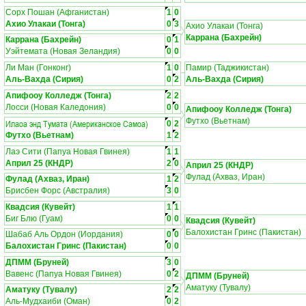
Сорх Пошан (Афганистан)
1
0
Ахио Улакаи (Тонга)
0
3
Ахио Улакаи (Тонга)
Каррана (Бахрейн)
Каррана (Бахрейн)
0
1
Уэйтемата (Новая Зеландия)
0
0
Ли Ман (Гонконг)
1
0
Памир (Таджикистан)
Аль-Вахда (Сирия)
0
2
Аль-Вахда (Сирия)
Апифооу Колледж (Тонга)
2
2
Лосси (Новая Каледония)
0
0
Апифооу Колледж (Тонга)
Футхо (Вьетнам)
Илаоа энд Тумата (Американское Самоа)
0
2
Футхо (Вьетнам)
1
2
Лаэ Сити (Папуа Новая Гвинея)
1
1
Април 25 (КНДР)
2
0
Април 25 (КНДР)
Фулад (Ахваз, Иран)
Фулад (Ахваз, Иран)
1
2
Брисбен Форс (Австралия)
3
0
Квадсия (Кувейт)
1
1
Биг Блю (Гуам)
0
0
Квадсия (Кувейт)
Балохистан Гринс (Пакистан)
Шабаб Аль Ордон (Иордания)
0
0
Балохистан Гринс (Пакистан)
0
0
ДПММ (Бруней)
3
0
Вавенс (Папуа Новая Гвинея)
0
2
ДПММ (Бруней)
Аматуку (Тувалу)
Аматуку (Тувалу)
2
2
Аль-Мудхаиби (Оман)
0
2