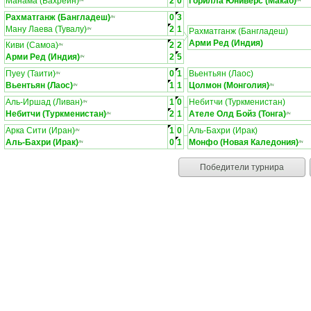
Манама (Бахрейн)
2
0
Горилла Юниверс (Макао)
ЛЧ
ЛЧ
Рахматганж (Бангладеш)
0
3
ЛЧ
Ману Лаева (Тувалу)
2
1
ЛЧ
Рахматганж (Бангладеш)
Арми Ред (Индия)
Киви (Самоа)
2
2
ЛЧ
Арми Ред (Индия)
2
5
ЛЧ
Пуеу (Таити)
0
1
Вьентьян (Лаос)
ЛЧ
Вьентьян (Лаос)
1
1
Цолмон (Монголия)
ЛЧ
ЛЧ
Аль-Иршад (Ливан)
1
0
Небитчи (Туркменистан)
ЛЧ
Небитчи (Туркменистан)
2
1
Ателе Олд Бойз (Тонга)
ЛЧ
ЛЧ
Арка Сити (Иран)
1
0
Аль-Бахри (Ирак)
ЛЧ
Аль-Бахри (Ирак)
0
1
Монфо (Новая Каледония)
ЛЧ
ЛЧ
Победители турнира