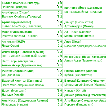
Киллер Вэйлес (Сингапур)
1
0
Ченнайин (Индия)
1
0
Киллер Вэйлес (Сингапур)
Бангкок Юнайтед (Таиланд)
Аль-Карама (Сирия)
0
1
Бангкок Юнайтед (Таиланд)
1
2
Артилейруш (Макао)
3
0
Диннур (Кыргызстан)
Шабаб Аль-Саму (Палестина)
0
1
Артилейруш (Макао)
Мерв (Туркменистан)
1
1
Аль-Талия (Сирия)
ЛЧ
Ресоурс Капитал (Гонконг)
0
0
Мерв (Туркменистан)
Амноккан (КНДР)
0
0
Лива (Оман)
Малайзия Армед Форсес (Малайзи
Лива (Оман)
0
1
Иенген Спорт (Новая Каледония)
2
2
Понта Лешти (Восточный Тимор)
0
0
Иенген Спорт (Новая Каледония
Алтын Асыр (Туркменистан)
Перт Глори (Австралия)
1
0
Алтын Асыр (Туркменистан)
2
1
Ринтих Спортс (Индия)
3
2
Ринтих Спортс (Индия)
Фанджа (Оман)
0
2
Куйлюк (Узбекистан)
Барклай Кэпитал (Сингапур)
2
2
Барклай Кэпитал (Сингапур)
Панса Мэнс (Американское Самоа)
Министри оф Энерги (Мьянма
2
1
Дерен (Монголия)
1
0
Наньши (Китай)
Динамо (Самарканд, Узбекистан
Наньши (Китай)
0
2
Аль-Насср (Саудовская Аравия)
2
0
Аль-Насср (Саудовская Арав
Ливерпуль (Фиджи)
0
1
Персику (Индонезия)