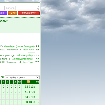
пароль
декс
ок
вход в игру
роль?
 Г -
Юни-Маунт (Новая Зеландия)
-
1:4
22:00 - Чемпионат - Г -
Вест Таун
-
2:2
бок страны - Д -
Фейси-Моу-Эйфи
-
?:?
й матч - Д -
Хангарид (Монголия)
-
?:?
22:00 - Чемпионат - Д -
Вест Таун
-
?:?
ели:
И
Г
П
Ж
Кр
и/о
0
0
0
0
0
52 711к
-
0
0
0
0
0
51 170к
-
0
0
0
0
0
63 971к
-
0
0
0
0
0
60 105к
-