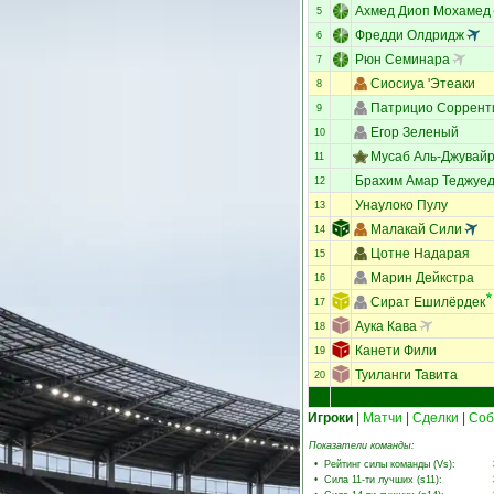
Ахмед Диоп Мохамед
5
Фредди Олдридж
6
Рюн Семинара
7
Сиосиуа 'Этеаки
8
Патрицио Соррент
9
Егор Зеленый
10
Мусаб Аль-Джувай
11
Брахим Амар Теджуе
12
Унаулоко Пулу
13
Малакай Сили
14
Цотне Надарая
15
Марин Дейкстра
16
Сират Ешилёрдек
17
Аука Кава
18
Канети Фили
19
Туиланги Тавита
20
Игроки
|
Матчи
|
Сделки
|
Соб
Показатели команды:
•
Рейтинг силы команды (Vs)
:
•
Сила 11-ти лучших (s11)
: