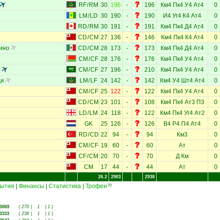
RF
/
RM
30
196
-
196
Км4
Пк4
У4
Ат4
0
LM
/
LD
30
190
-
190
И4
Уг4
К4
Ат4
0
RD
/
RM
30
191
-
191
Км4
Пк4
Д4
Ат4
0
CD
/
CM
27
136
-
146
Км4
Пк4
К4
Ат4
0
ино
CD
/
CM
28
173
-
173
Км4
Пк4
Д4
Ат4
0
CM
/
CF
28
176
-
176
Км4
Пк4
У4
Ат4
0
р
CM
/
CF
27
196
-
210
Км4
Пк4
У4
Ат4
0
ди
LM
/
LF
24
142
-
142
Км4
У4
Шт4
Ат4
0
CM
/
CF
25
122
-
122
Км4
Пк4
У4
Ат4
0
CD
/
CM
23
101
-
108
Км4
Пк4
Ат3
П3
0
LD
/
LM
24
118
-
122
Км4
Пк4
Уг4
Ат2
0
GK
25
126
-
126
В4
Р4
П4
Ат4
0
RD
/
CD
22
94
-
94
Км3
0
CM
/
CF
19
60
-
60
Ат
0
CF
/
CM
20
70
-
70
Д
Км
0
CM
17
44
-
44
Ат
0
26.2
2903
2938
ытия
|
Финансы
|
Статистика
|
Трофеи
70
3069
(
270
|
1
|
1
)
3333
(
238
|
1
|
1
)