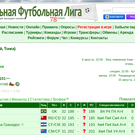
логин
контакте
ян
ная
|
Новости
|
Онлайн
|
Правила
|
Опросы
|
Регистрация в игре
|
Забыли па
Расписание
|
Турниры
|
Команды
|
Игроки
|
Трансферы
|
Обмены
|
Аренда
Рейтинги
|
Форум
|
Чат
|
Конкурсы
|
Контакты
, Тонга)
6 августа, 22:00 - Лига чемпионов Азии -
о
вчера, 
ов
сегодня, 22:00 - Ку
завтра, 15:00 - Товарищески
101
тыс.
10 августа, 
отов)
 445к = 53м
Показат
ытия
|
Финансы
|
Статистика
|
Трофеи
70
ок
Нац
Поз
В
С
У
Ф
РС
Спецвозможности
О
GK
32
188
-
188
В4
Р4
П4
Ат4
0
RD
/
CD
32
185
-
185
Км4
Пк4
См4
Ат4
0
а Гранадос
CF
/
CM
30
193
-
193
Км4
Пк4
Ка4
Ат4
0
CM
/
CF
31
202
-
202
Км4
Пк4
У4
Ат4
0