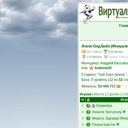
Глав
Ателе Олд Бойз (Фонуалей
D1, 1 место
1/16 финала
1/16 финала
Группа, 3 мест
Менеджер:
Андрей Рассказ
Ник:
Andrew1R
Стадион: "Хай Скул Арена",
База:
7
уровень (
32
из
32
сл
Финансы:
53 445 717
= 53
Игроки
|
Матчи
|
Сделки
|
Соб
Игр
№
Оливейра
1
Хенеле Туитуполу
2
Фидель Эдуардо Виер
3
Паана Бартон
4