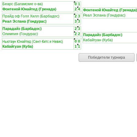
Беарс (Багамские о-ва)
0
1
Фонтеной Юнайтед (Гренада)
2
4
Фонтеной Юнайтед (Гренада)
Реал Эспана (Гондурас)
Прайд оф Голл Хилл (Барбадос)
2
3
Реал Эспана (Гондурас)
3
3
Парадайз (Барбадос)
2
3
Олимпия (Гондурас)
2
2
Парадайз (Барбадос)
Кабайгуан (Куба)
Ньютаун Юнайтед (Сент-Китс и Невис)
0
0
Кабайгуан (Куба)
1
1
Победители турнира