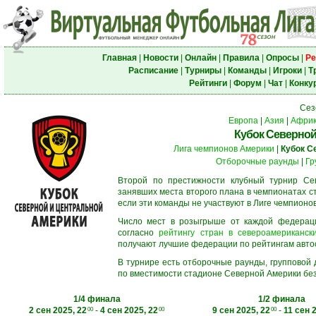
Главная
|
Новости
|
Онлайн
|
Правила
|
Опросы
|
Ре
Расписание
|
Турниры
|
Команды
|
Игроки
|
Т
Рейтинги
|
Форум
|
Чат
|
Конку
Сез
Европа
|
Азия
|
Афри
Кубок Северной
Лига чемпионов Америки
|
Кубок С
Отборочные раунды
|
Гр
Второй по престижности клубный турнир Сев
занявших места второго плана в чемпионатах с
если эти команды не участвуют в Лиге чемпионо
Число мест в розыгрыше от каждой федерац
согласно
рейтингу стран в североамерикански
получают лучшие федерации по рейтингам автосос
В турнире есть отборочные раунды, групповой
по вместимости стадионе Северной Америки без
1/4 финала
1/2 финала
2 сен 2025, 22
-
4 сен 2025, 22
9 сен 2025, 22
-
11 сен 
00
00
00