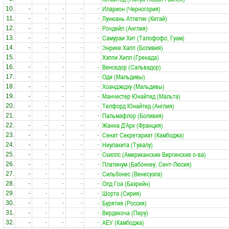
Иларион (Черногория)
10.
-
-
-
-
-
Лунюань Атлетик (Китай)
11.
-
-
-
-
-
Рочдейл (Англия)
12.
-
-
-
-
-
Самураи Хит (Талофофо, Гуам)
13.
-
-
-
-
-
Энрике Хапп (Боливия)
14.
-
-
-
-
-
Хэппи Хилл (Гренада)
15.
-
-
-
-
-
Венседор (Сальвадор)
16.
-
-
-
-
-
Оди (Мальдивы)
17.
-
-
-
-
-
Хоандэедху (Мальдивы)
18.
-
-
-
-
-
Манчестер Юнайтед (Мальта)
19.
-
-
-
-
-
Телфорд Юнайтед (Англия)
20.
-
-
-
-
-
Пальмафлор (Боливия)
21.
-
-
-
-
-
Жанна Д'Арк (Франция)
22.
-
-
-
-
-
Сенат Секретариат (Камбоджа)
23.
-
-
-
-
-
Ниулакита (Тувалу)
24.
-
-
-
-
-
Скиллс (Американские Виргинские о-ва)
25.
-
-
-
-
-
Платинум (Бабоннеу, Сент-Люсия)
26.
-
-
-
-
-
Сильбонес (Венесуэла)
27.
-
-
-
-
-
Олд Гоа (Бахрейн)
28.
-
-
-
-
-
Шорта (Сирия)
29.
-
-
-
-
-
Бурятия (Россия)
30.
-
-
-
-
-
Вердекоча (Перу)
31.
-
-
-
-
-
АЕУ (Камбоджа)
32.
-
-
-
-
-