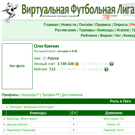
Главная
|
Новости
|
Онлайн
|
Правила
|
Опросы
|
Ре
Расписание
|
Турниры
|
Команды
|
Игроки
|
Т
Рейтинги
|
Форум
|
Чат
|
Конку
Олег Кинчин
Последний визит:
сегодня в 8:48
Ник:
Patriot
Личный счёт:
3 749 349
= 3 749.0к = 3.0м
Нет фото
Рейтинг:
713
=
247 место
=
+17 в августе
Профиль
|
Награды
|
Трофеи
|
Достижения
47
130
Роль в Лиге
1.
Президент федерации Монтсеррат
Команды
Ст
Дивизион
+
1.
Вудлэндс (Монтсеррат)
Монтсеррат, D1
+
2.
Джхапа (Непал)
Непал, D1
+
3.
Пирибебуй (Парагвай)
Парагвай, D4-D