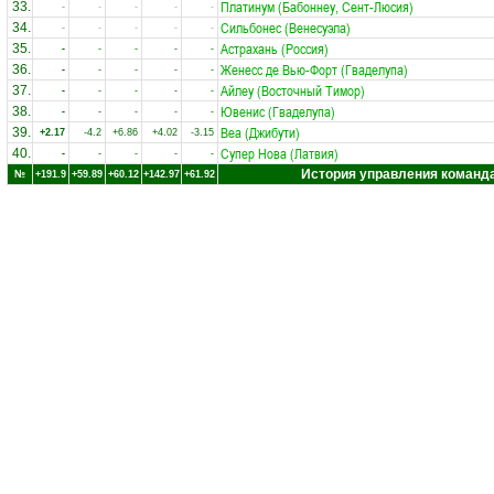
Платинум (Бабоннеу, Сент-Люсия)
33.
-
-
-
-
-
Сильбонес (Венесуэла)
34.
-
-
-
-
-
Астрахань (Россия)
35.
-
-
-
-
-
Женесс де Вью-Форт (Гваделупа)
36.
-
-
-
-
-
Айлеу (Восточный Тимор)
37.
-
-
-
-
-
Ювенис (Гваделупа)
38.
-
-
-
-
-
Веа (Джибути)
39.
+2.17
-4.2
+6.86
+4.02
-3.15
Супер Нова (Латвия)
40.
-
-
-
-
-
История управления команд
№
+191.9
+59.89
+60.12
+142.97
+61.92