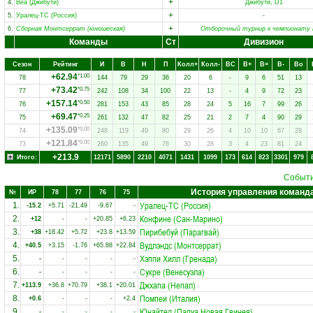
+
4.
Веа (Джибути)
Джибути, D1
+
5.
Уралец-ТС (Россия)
-
+
6.
Сборная Монтсеррат (юношеская)
Отборочный турнир к чемпионату 
Команды
Ст
Дивизион
Сезон
Рейтинг
И
В
Н
П
Колл+
Колл-
ВC
В+
В=
В-
Вo
+62.94
*1.00
78
144
79
29
36
20
6
-
9
6
51
13
+73.42
*0.75
77
242
108
34
100
22
13
-
4
9
72
23
+157.14
*0.50
76
281
153
43
85
28
24
5
16
7
99
26
+69.47
*0.25
75
261
132
47
82
25
21
2
7
4
90
29
+135.09
*0.00
74
248
119
49
80
29
26
4
10
10
67
28
+121.84
*0.00
73
260
135
49
76
30
28
3
4
23
81
24
+213.9
Итого:
12171
5890
2210
4071
1431
1099
173
614
823
3301
979
Событ
История управления команд
№
ИР
78
77
76
75
Уралец-ТС (Россия)
1.
-15.2
+5.71
-21.49
-9.67
-
Конфине (Сан-Марино)
2.
+12
-
-
+20.85
+6.23
Пирибебуй (Парагвай)
3.
+38
+18.42
+5.72
+23.8
+13.59
Вудлэндс (Монтсеррат)
4.
+40.5
+3.15
-1.76
+65.88
+22.84
Хэппи Хилл (Гренада)
5.
-
-
-
-
-
Сукре (Венесуэла)
6.
-
-
-
-
-
Джхапа (Непал)
7.
+113.9
+36.8
+70.79
+38.1
+20.01
Помпеи (Италия)
8.
+0.6
-
-
-
+2.4
Юнайтед (Папуа Новая Гвинея)
9.
-
-
-
-
-