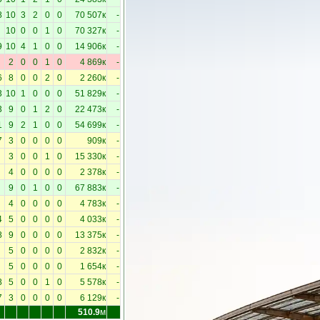
8
10
3
2
0
0
70 507к
-
10
0
0
1
0
70 327к
-
9
10
4
1
0
0
14 906к
-
2
0
0
1
0
4 869к
-
6
8
0
0
2
0
2 260к
-
3
10
1
0
0
0
51 829к
-
3
9
0
1
2
0
22 473к
-
1
9
2
1
0
0
54 699к
-
7
3
0
0
0
0
909к
-
3
0
0
1
0
15 330к
-
4
0
0
0
0
2 378к
-
9
0
1
0
0
67 883к
-
4
0
0
0
0
4 783к
-
4
5
0
0
0
0
4 033к
-
8
9
0
0
0
0
13 375к
-
5
0
0
0
0
2 832к
-
5
0
0
0
0
1 654к
-
8
5
0
0
1
0
5 578к
-
7
3
0
0
0
0
6 129к
-
510.9
м