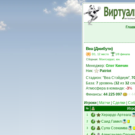
Глав
Веа (Джибути)
D1, 12 место
1/8 финала
Сборная:
Монтсеррат, юн.
Менеджер:
Олег Кинчин
Ник:
Patriot
Стадион: "Веа Стэйдиум",
7
База:
7
уровень (
32
из
32
сл
Атмосфера в команде:
-3
%
Финансы:
44 225 097
= 44
Игроки
|
Матчи
|
Сделки
|
Соб
Игр
№
Херардо Артеага
1
Саид Гамил
2
Сула Ссекамва
3
Александер Одоук
4