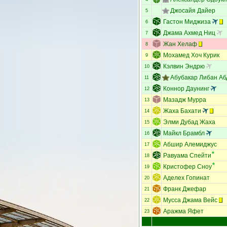
Джосайя Дайер
5
Гастон Миджиза
6
Джама Ахмед Ниц
7
Жан Хелаф
8
Мохамед Хоч Курик
9
Кэлвин Эндрю
10
Абубакар Либан Аб
11
Коннор Даунинг
12
Мазадж Мурра
13
Жаха Бахати
14
Элми Дубад Жаха
15
Майкл Брамбл
16
Абшир Алемиджус
17
Равуама Спейти
18
Кристофер Сноу
19
Аделех Гопинат
20
Франк Джефар
21
Мусса Джама Вейс
22
Аражма Яфет
23