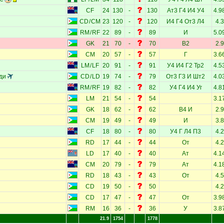
CF
24
130
-
130
Ат3
Г4
И4
У4
4.9
CD
/
CM
23
120
-
120
И4
Г4
От3
Л4
4.3
RM
/
RF
22
89
-
89
И
5.0
GK
21
70
-
70
В2
2.9
CM
20
57
-
57
Г
3.6
LM
/
LF
20
91
-
91
У4
И4
Г2
Тр2
4.5
ди
CD
/
LD
19
74
-
79
От3
Г3
И
Шт2
4.0
RM
/
RF
19
82
-
82
У4
Г4
И4
Уг
4.8
LM
21
54
-
54
3.1
GK
18
62
-
62
В4
И
2.9
CM
19
49
-
49
И
3.8
CF
18
80
-
80
У4
Г
Л4
П3
4.2
RD
17
44
-
44
От
4.2
LD
17
40
-
40
Ат
4.1
CM
20
79
-
79
Ат
4.1
RD
18
43
-
43
От
4.5
CD
19
50
-
50
4.2
CD
17
47
-
47
От
3.9
RM
16
36
-
36
У
3.8
21.9
1754
1778