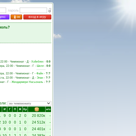
пароль
декс
ок
вход в игру
роль?
 22:00 - Чемпионат - Д -
Хэйеблех
-
0:0
ера, 22:00 - Чемпионат - Г -
Шелл
-
0:0
тра, 22:00 - Чемпионат - Г -
Файн
-
?:?
ста, 22:00 - Чемпионат - Д -
Элан
-
?:?
нат - Г -
Жендармери Насьональ
-
?:?
ели:
И
Г
П
Ж
Кр
и/о
1
9
0
0
2
0
20 820к
-
2
10
0
0
1
0
24 512к
-
8
9
0
0
1
0
24 401к
-
5
10
1
2
1
0
24 383к
-