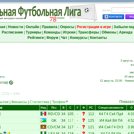
логин
контакте
ян
ная
|
Новости
|
Онлайн
|
Правила
|
Опросы
|
Регистрация в игре
|
Забыли па
Расписание
|
Турниры
|
Команды
|
Игроки
|
Трансферы
|
Обмены
|
Аренда
Рейтинги
|
Форум
|
Чат
|
Конкурсы
|
Контакты
3 августа,
вч
зав
0
10 авгу
тыс.
12 августа, 22:00 - Чемпио
отов)
 225к = 44м
Показат
ытия
|
Финансы
|
Статистика
|
Трофеи
34
ок
Нац
Поз
В
С
У
Ф
РС
Спецвозможности
О
RD
/
CD
34
105
-
112
К4
Г4
Ск4
Пд4
4.0
GK
34
117
-
125
И4
Ка4
В4
П4
4.5
CD
/
CM
34
117
-
121
И4
Ск4
Г4
От3
3.9
пе
LF
/
LM
34
118
-
118
У4
Г4
Л4
Шт
4.5