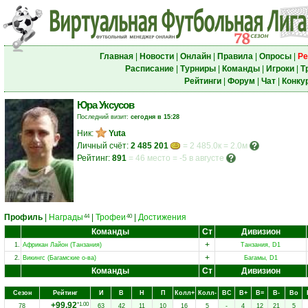
Главная
|
Новости
|
Онлайн
|
Правила
|
Опросы
|
Ре
Расписание
|
Турниры
|
Команды
|
Игроки
|
Т
Рейтинги
|
Форум
|
Чат
|
Конку
Юра Уксусов
Последний визит:
сегодня в 15:28
Ник:
Yuta
Личный счёт:
2 485 201
= 2 485.0к = 2.0м
Рейтинг:
891
=
46 место
=
-5 в августе
Профиль
|
Награды
|
Трофеи
|
Достижения
44
40
Команды
Ст
Дивизион
+
1.
Африкан Лайон (Танзания)
Танзания, D1
+
2.
Викингс (Багамские о-ва)
Багамы, D1
Команды
Ст
Дивизион
Сезон
Рейтинг
И
В
Н
П
Колл+
Колл-
ВC
В+
В=
В-
Вo
+99.92
*1.00
78
63
42
11
10
16
5
-
4
12
21
5