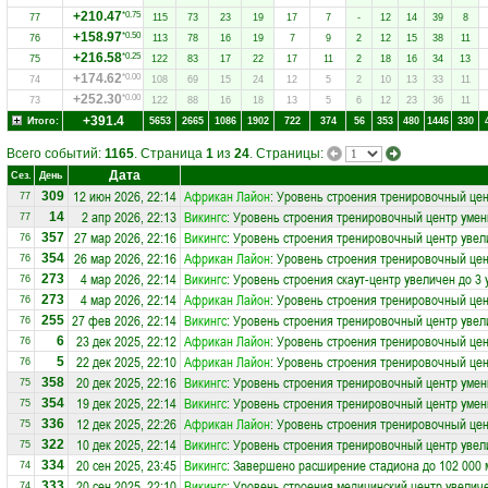
+210.47
*0.75
77
115
73
23
19
17
7
-
12
14
39
8
+158.97
*0.50
76
113
78
16
19
7
9
2
12
15
38
11
+216.58
*0.25
75
122
83
17
22
17
11
2
18
16
34
13
+174.62
*0.00
74
108
69
15
24
12
5
2
10
13
33
11
+252.30
*0.00
73
122
88
16
18
13
5
6
12
23
36
11
+391.4
Итого:
5653
2665
1086
1902
722
374
56
353
480
1446
330
Всего событий:
1165
. Страница
1
из
24
. Страницы:
Дата
Сез.
День
12 июн 2026, 22:14
Африкан Лайон
: Уровень строения тренировочный цен
309
77
2 апр 2026, 22:13
Викингс
: Уровень строения тренировочный центр умен
14
77
27 мар 2026, 22:16
Викингс
: Уровень строения тренировочный центр увел
357
76
26 мар 2026, 22:16
Африкан Лайон
: Уровень строения тренировочный це
354
76
4 мар 2026, 22:14
Викингс
: Уровень строения скаут-центр увеличен до 3 
273
76
4 мар 2026, 22:14
Африкан Лайон
: Уровень строения тренировочный цен
273
76
27 фев 2026, 22:14
Викингс
: Уровень строения тренировочный центр увел
255
76
23 дек 2025, 22:12
Африкан Лайон
: Уровень строения тренировочный це
6
76
22 дек 2025, 22:10
Африкан Лайон
: Уровень строения тренировочный це
5
76
20 дек 2025, 22:16
Викингс
: Уровень строения тренировочный центр умен
358
75
19 дек 2025, 22:14
Викингс
: Уровень строения тренировочный центр умен
354
75
12 дек 2025, 22:26
Африкан Лайон
: Уровень строения тренировочный цен
336
75
10 дек 2025, 22:14
Викингс
: Уровень строения тренировочный центр увел
322
75
20 сен 2025, 23:45
Викингс
: Завершено расширение стадиона до 102 000 
334
74
20 сен 2025, 22:10
Викингс
: Уровень строения медицинский центр увеличе
333
74