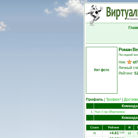
Глав
Роман Ве
Последний ви
Ник:
id
Личный сч
Нет фото
Рейтинг:
5
Профиль
|
Трофеи
|
Достиж
1
Команда
1.
Нью Стар (Мартиника)
Команда
Сезон
Рейтинг
И
+4.61
*1.00
78
24