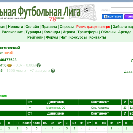
логин
контакте
ян
ная
|
Новости
|
Онлайн
|
Правила
|
Опросы
|
Регистрация в игре
|
Забыли па
Расписание
|
Турниры
|
Команды
|
Игроки
|
Трансферы
|
Обмены
|
Аренда
Рейтинги
|
Форум
|
Чат
|
Конкурсы
|
Контакты
нгловский
зит:
онлайн
740477523
О
ёт:
0
= 0.0к = 0.00м
26
=
1696 место
=
+7 в августе
Дата
ения
Ст
Дивизион
Континент
И
s
+
Мартиника, D2
Сев. Америка
23
12
Ст
Дивизион
Континент
И
s
В
Н
П
Колл+
Колл-
ВC
В+
В=
В-
Вo
Н+
Н=
Н-
Нo
П+
П=
П-
11
5
8
3
5
-
4
-
5
2
-
1
4
-
7
-
1