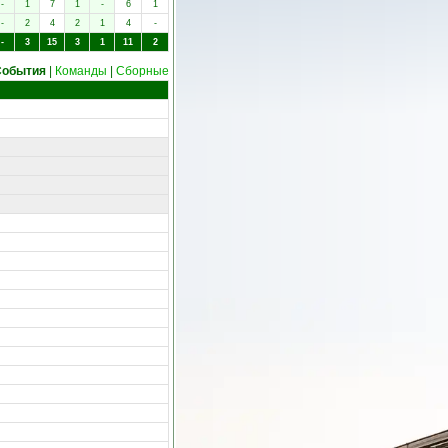
-
1
7
1
-
6
1
-
2
4
2
1
4
-
-
3
15
3
1
11
2
События
|
Команды
|
Сборные