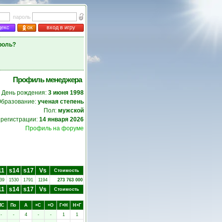
пароль
декс
ок
вход в игру
роль?
Профиль менеджера
День рождения:
3 июня 1998
бразование:
ученая степень
Пол:
мужской
 регистрации:
14 января 2026
Профиль на форуме
11
s14
s17
Vs
Стоимость
39
1530
1791
1194
273 763 000
11
s14
s17
Vs
Стоимость
ПC
Пo
А
×C
×O
Г×Н
Н×Г
-
-
4
-
-
1
1