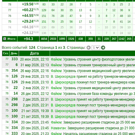
+19.56
*1.00
78
83
33
22
28
7
5
-
3
3
25
2
+60.22
*0.75
77
129
64
30
35
13
6
-
7
12
36
9
+44.55
*0.50
76
151
76
28
47
9
9
3
8
7
48
10
+29.24
*0.25
75
151
70
25
56
17
12
-
7
8
41
14
+84.16
*0.00
74
130
69
25
36
20
5
-
10
10
39
10
+24.12
*0.00
73
136
51
31
54
17
5
-
7
8
24
12
+94.3
Итого:
4654
2033
1095
1526
438
355
31
228
267
1242
265
Всего событий:
124
. Страница
1
из
3
. Страницы:
Дата
Сез.
День
20 июн 2026, 22:10
Файюм
: Уровень строения центр физподготовки увели
333
77
31 мар 2026, 22:13
Файюм
: Уровень строения тренировочный центр увели
6
77
26 мар 2026, 22:16
Файюм
: Уровень строения медицинский центр увеличе
354
76
29 янв 2026, 23:10
В. Широкорядов
принят на работу тренером-менеджер
126
76
29 янв 2026, 23:10
В. Широкорядов
покинул пост тренера-менеджера ко
126
76
2 янв 2026, 22:11
Файюм
: Уровень строения медицинский центр увеличе
22
76
26 дек 2025, 22:12
Файюм
: Уровень строения база команды увеличен до 
14
76
2 дек 2025, 22:31
В. Широкорядов
принят на работу тренером-менеджер
298
75
2 дек 2025, 22:31
В. Широкорядов
покинул пост тренера-менеджера ко
298
75
21 окт 2025, 19:39
В. Широкорядов
принят на работу тренером-менеджер
100
75
21 окт 2025, 19:39
В. Широкорядов
покинул пост тренера-менеджера ко
100
75
20 сен 2025, 23:45
Файюм
: Завершено расширение стадиона до 25 000 ме
334
74
20 сен 2025, 23:45
Наманган
: Завершено расширение стадиона до 21 000
334
74
20 сен 2025, 21:23
Файюм
: Началось расширение стадиона до 25 000 мес
333
74