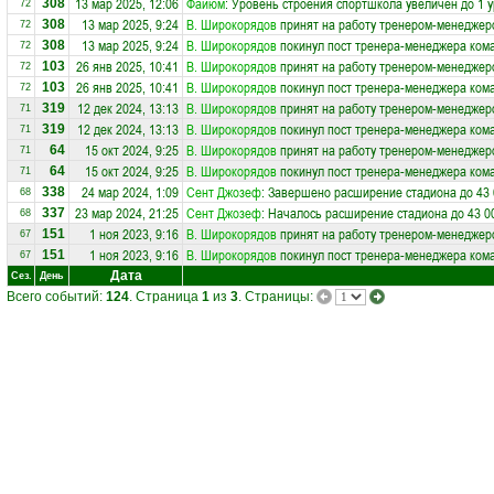
13 мар 2025, 12:06
Файюм
: Уровень строения спортшкола увеличен до 1 
308
72
13 мар 2025, 9:24
В. Широкорядов
принят на работу тренером-менеджер
308
72
13 мар 2025, 9:24
В. Широкорядов
покинул пост тренера-менеджера ко
308
72
26 янв 2025, 10:41
В. Широкорядов
принят на работу тренером-менеджер
103
72
26 янв 2025, 10:41
В. Широкорядов
покинул пост тренера-менеджера ко
103
72
12 дек 2024, 13:13
В. Широкорядов
принят на работу тренером-менеджер
319
71
12 дек 2024, 13:13
В. Широкорядов
покинул пост тренера-менеджера ко
319
71
15 окт 2024, 9:25
В. Широкорядов
принят на работу тренером-менеджер
64
71
15 окт 2024, 9:25
В. Широкорядов
покинул пост тренера-менеджера ко
64
71
24 мар 2024, 1:09
Сент Джозеф
: Завершено расширение стадиона до 43 
338
68
23 мар 2024, 21:25
Сент Джозеф
: Началось расширение стадиона до 43 0
337
68
1 ноя 2023, 9:16
В. Широкорядов
принят на работу тренером-менеджер
151
67
1 ноя 2023, 9:16
В. Широкорядов
покинул пост тренера-менеджера ко
151
67
Дата
Сез.
День
Всего событий:
124
. Страница
1
из
3
. Страницы: