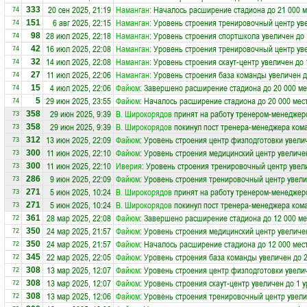
20 сен 2025, 21:19
Наманган
: Началось расширение стадиона до 21 000 м
333
74
6 авг 2025, 22:15
Наманган
: Уровень строения тренировочный центр ув
151
74
28 июл 2025, 22:18
Наманган
: Уровень строения спортшкола увеличен до 
98
74
16 июл 2025, 22:08
Наманган
: Уровень строения тренировочный центр ув
42
74
14 июл 2025, 22:08
Наманган
: Уровень строения скаут-центр увеличен до 
32
74
11 июл 2025, 22:06
Наманган
: Уровень строения база команды увеличен д
27
74
4 июл 2025, 22:06
Файюм
: Завершено расширение стадиона до 20 000 ме
15
74
29 июн 2025, 23:55
Файюм
: Началось расширение стадиона до 20 000 мес
5
74
29 июн 2025, 9:39
В. Широкорядов
принят на работу тренером-менеджер
358
73
29 июн 2025, 9:39
В. Широкорядов
покинул пост тренера-менеджера ко
358
73
13 июн 2025, 22:09
Файюм
: Уровень строения центр физподготовки увели
312
73
11 июн 2025, 22:10
Файюм
: Уровень строения медицинский центр увеличе
300
73
11 июн 2025, 22:10
Иверия
: Уровень строения тренировочный центр увел
300
73
9 июн 2025, 22:09
Файюм
: Уровень строения тренировочный центр увели
286
73
5 июн 2025, 10:24
В. Широкорядов
принят на работу тренером-менеджер
271
73
5 июн 2025, 10:24
В. Широкорядов
покинул пост тренера-менеджера ко
271
73
28 мар 2025, 22:08
Файюм
: Завершено расширение стадиона до 12 000 ме
361
72
24 мар 2025, 21:57
Файюм
: Уровень строения медицинский центр увеличе
350
72
24 мар 2025, 21:57
Файюм
: Началось расширение стадиона до 12 000 мес
350
72
22 мар 2025, 22:05
Файюм
: Уровень строения база команды увеличен до 
345
72
13 мар 2025, 12:07
Файюм
: Уровень строения центр физподготовки увели
308
72
13 мар 2025, 12:07
Файюм
: Уровень строения скаут-центр увеличен до 1 
308
72
13 мар 2025, 12:06
Файюм
: Уровень строения тренировочный центр увели
308
72