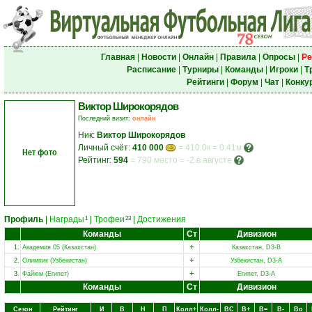
Главная
|
Новости
|
Онлайн
|
Правила
|
Опросы
|
Ре
Расписание
|
Турниры
|
Команды
|
Игроки
|
Т
Рейтинги
|
Форум
|
Чат
|
Конку
Виктор Широкорядов
Последний визит:
онлайн
Ник:
Виктор Широкорядов
Личный счёт:
410 000
= 410.0к = 0.41м
Нет фото
Рейтинг:
594
=
790 место
=
-2 в августе
Профиль
|
Награды
|
Трофеи
|
Достижения
1
23
Команды
Ст
Дивизион
+
1.
Академия 05 (Казахстан)
Казахстан, D3-B
+
2.
Олимпик (Узбекистан)
Узбекистан, D3-A
+
3.
Файюм (Египет)
Египет, D3-A
Команды
Ст
Дивизион
Сезон
Рейтинг
И
В
Н
П
Колл+
Колл-
ВC
В+
В=
В-
Вo