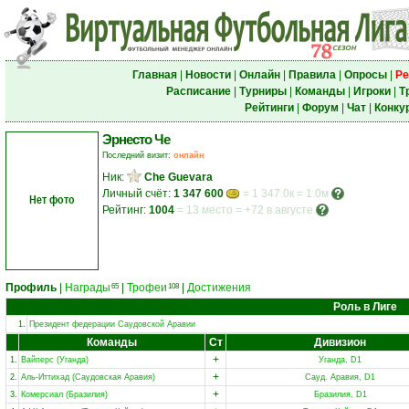
Главная
|
Новости
|
Онлайн
|
Правила
|
Опросы
|
Ре
Расписание
|
Турниры
|
Команды
|
Игроки
|
Т
Рейтинги
|
Форум
|
Чат
|
Конку
Эрнесто Че
Последний визит:
онлайн
Ник:
Che Guevara
Личный счёт:
1 347 600
= 1 347.0к = 1.0м
Нет фото
Рейтинг:
1004
=
13 место
=
+72 в августе
Профиль
|
Награды
|
Трофеи
|
Достижения
65
108
Роль в Лиге
1.
Президент федерации Саудовской Аравии
Команды
Ст
Дивизион
+
1.
Вайперс (Уганда)
Уганда, D1
+
2.
Аль-Иттихад (Саудовская Аравия)
Сауд. Аравия, D1
+
3.
Комерсиал (Бразилия)
Бразилия, D1