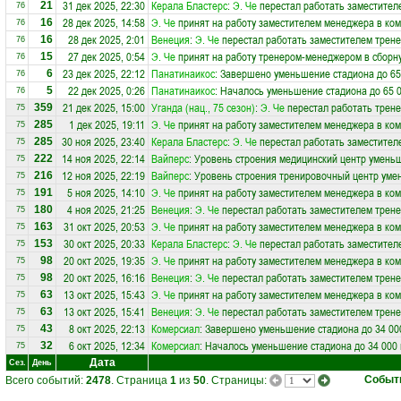
31 дек 2025, 22:30
Керала Бластерс
:
Э. Че
перестал работать заместителе
21
76
28 дек 2025, 14:58
Э. Че
принят на работу заместителем менеджера в ко
16
76
28 дек 2025, 2:01
Венеция
:
Э. Че
перестал работать заместителем тренер
16
76
27 дек 2025, 0:54
Э. Че
принят на работу тренером-менеджером в сбор
15
76
23 дек 2025, 22:12
Панатинаикос
: Завершено уменьшение стадиона до 65
6
76
22 дек 2025, 0:26
Панатинаикос
: Началось уменьшение стадиона до 65 
5
76
21 дек 2025, 15:00
Уганда (нац., 75 сезон)
:
Э. Че
перестал работать трен
359
75
1 дек 2025, 19:11
Э. Че
принят на работу заместителем менеджера в ко
285
75
30 ноя 2025, 23:40
Керала Бластерс
:
Э. Че
перестал работать заместителе
285
75
14 ноя 2025, 22:14
Вайперс
: Уровень строения медицинский центр уменьш
222
75
12 ноя 2025, 22:19
Вайперс
: Уровень строения тренировочный центр уме
216
75
5 ноя 2025, 14:10
Э. Че
принят на работу заместителем менеджера в ко
191
75
4 ноя 2025, 21:25
Венеция
:
Э. Че
перестал работать заместителем тренер
180
75
31 окт 2025, 20:53
Э. Че
принят на работу заместителем менеджера в ко
163
75
30 окт 2025, 20:33
Керала Бластерс
:
Э. Че
перестал работать заместителе
153
75
20 окт 2025, 19:35
Э. Че
принят на работу заместителем менеджера в ко
98
75
20 окт 2025, 16:16
Венеция
:
Э. Че
перестал работать заместителем тренер
98
75
13 окт 2025, 15:43
Э. Че
принят на работу заместителем менеджера в ко
63
75
13 окт 2025, 15:41
Венеция
:
Э. Че
перестал работать заместителем тренер
63
75
8 окт 2025, 22:13
Комерсиал
: Завершено уменьшение стадиона до 34 00
43
75
6 окт 2025, 12:34
Комерсиал
: Началось уменьшение стадиона до 34 000
32
75
Дата
Сез.
День
Событ
Всего событий:
2478
. Страница
1
из
50
. Страницы: