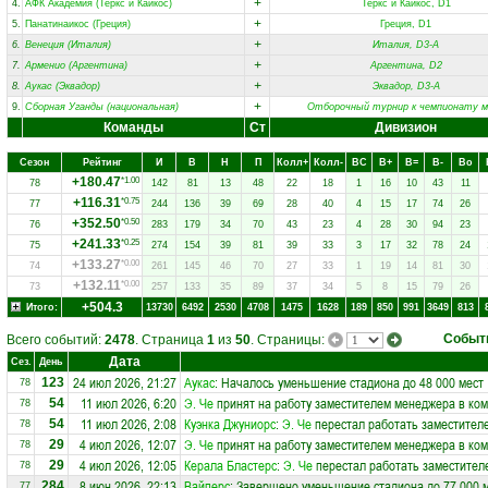
+
4.
АФК Академия (Теркс и Кайкос)
Теркс и Кайкос, D1
+
5.
Панатинаикос (Греция)
Греция, D1
+
6.
Венеция (Италия)
Италия, D3-A
+
7.
Арменио (Аргентина)
Аргентина, D2
+
8.
Аукас (Эквадор)
Эквадор, D3-A
+
9.
Сборная Уганды (национальная)
Отборочный турнир к чемпионату м
Команды
Ст
Дивизион
Сезон
Рейтинг
И
В
Н
П
Колл+
Колл-
ВC
В+
В=
В-
Вo
+180.47
*1.00
78
142
81
13
48
22
18
1
16
10
43
11
+116.31
*0.75
77
244
136
39
69
28
40
4
15
17
74
26
+352.50
*0.50
76
283
179
34
70
43
23
4
28
30
94
23
+241.33
*0.25
75
274
154
39
81
39
33
3
17
32
78
24
+133.27
*0.00
74
261
145
46
70
27
33
1
19
14
81
30
+132.11
*0.00
73
257
133
35
89
37
34
5
8
15
79
26
+504.3
Итого:
13730
6492
2530
4708
1475
1628
189
850
991
3649
813
Событ
Всего событий:
2478
. Страница
1
из
50
. Страницы:
Дата
Сез.
День
24 июл 2026, 21:27
Аукас
: Началось уменьшение стадиона до 48 000 мест
123
78
11 июл 2026, 6:20
Э. Че
принят на работу заместителем менеджера в ко
54
78
11 июл 2026, 2:08
Куэнка Джуниорс
:
Э. Че
перестал работать заместител
54
78
4 июл 2026, 12:07
Э. Че
принят на работу заместителем менеджера в ко
29
78
4 июл 2026, 12:05
Керала Бластерс
:
Э. Че
перестал работать заместителе
29
78
8 июн 2026, 22:13
Вайперс
: Завершено уменьшение стадиона до 77 000 
284
77