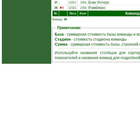
Блю Уотерс
37.
12317.
2301.
Рэмблерс
38.
6
12321.
2302.
Команд
№
Лига
Конт
Команд:
38
Примечание:
База
- суммарная стоимость базы команды и в
Стадион
- стоимость стадиона команды
Сумма
- суммарная стоимость базы, строений
Используйте названия столбцов для сорти
показателей и названия команд для подробно