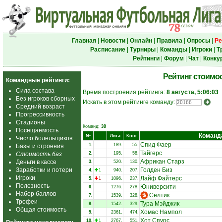
Главная
|
Новости
|
Онлайн
|
Правила
|
Опросы
|
Ре
Расписание
|
Турниры
|
Команды
|
Игроки
|
Т
Рейтинги
|
Форум
|
Чат
|
Конку
Рейтинг стоимо
Командные рейтинги:
Сила состава
Время построения рейтинга:
8 августа, 5:06:03
Без игроков сборных
Искать в этом рейтинге команду:
Средний возраст
Прогрессивность
Стадионы
Команд:
38
Посещаемость
Команд
№
Лига
Конт
Число болельщиков
Спид Фаер
1.
189.
55.
Базы и строения
Тайгерс
Стоимость баз
2.
195.
58.
Африкан Старз
Деньги в кассе
3.
520.
130.
Заработки и потери
Голден Биз
4.
1
940.
207.
Игроки
Лайф Файтерс
5.
1
1096.
237.
Полезность
Юниверсити
6.
1276.
278.
Набор баллов
Селтик
7.
1539.
328.
Трофеи
Тура Мэйджик
8.
1542.
329.
Общая стоимость
Хомас Нампол
9.
2361.
474.
Хот Спурс
10.
1
2767.
551.