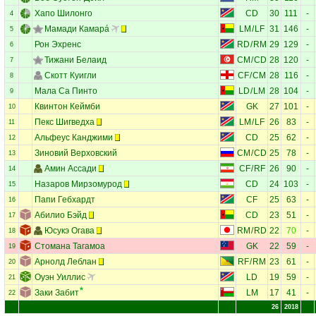
Хапо Шилонго
CD
30
111
-
4
Мамади Камарá
LM
/
LF
31
146
-
5
Рон Эхренс
RD
/
RM
29
129
-
6
Тижани Белаид
CM
/
CD
28
120
-
7
Скотт Куигли
CF
/
CM
28
116
-
8
Мала Са Пинто
LD
/
LM
28
104
-
9
Квинтон Кеймби
GK
27
101
-
10
Пекс Шигведха
LM
/
LF
26
83
-
11
Альфеус Канджими
CD
25
62
-
12
Зиновий Верховский
CM
/
CD
25
78
-
13
Амин Ассади
CF
/
RF
26
90
-
14
Назаров Мирзомурод
CD
24
103
-
15
Папи Гебхардт
CF
25
63
-
16
Абилио Бэйд
CD
23
51
-
17
Юсукэ Огава
RM
/
RD
22
70
-
18
Стомана Тагамоа
GK
22
59
-
19
Арнолд Леблан
RF
/
RM
23
61
-
20
Оуэн Уиллис
LD
19
59
-
21
Заки Забит
LM
17
41
-
22
26
2018