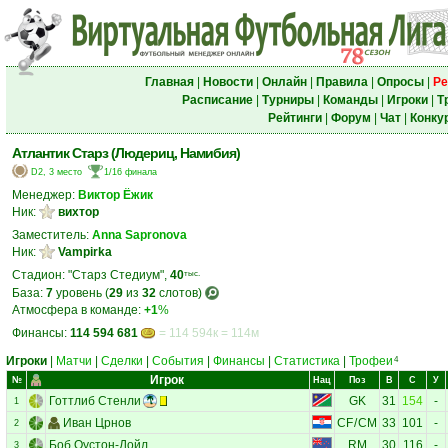
Главная
|
Новости
|
Онлайн
|
Правила
|
Опросы
|
Ре
Расписание
|
Турниры
|
Команды
|
Игроки
|
Т
Рейтинги
|
Форум
|
Чат
|
Конку
Атлантик Старз (Людериц, Намибия)
D2, 3 место
1/16 финала
Менеджер:
Виктор Ёжик
Ник:
вихтор
Заместитель:
Anna Sapronova
Ник:
Vampirka
Стадион: "Старз Стедиум",
40
тыс.
База:
7
уровень (
29
из
32
слотов)
Атмосфера в команде:
+1
%
Финансы:
114 594 681
= 114 594к = 114м
Игроки
|
Матчи
|
Сделки
|
События
|
Финансы
|
Статистика
|
Трофеи
4
Игрок
№
Нац
Поз
В
С
У
Готтлиб Стенли
GK
31
154
-
1
Иван Црнов
CF
/
CM
33
101
-
2
Боб Оустон-Дойл
RM
30
116
-
3