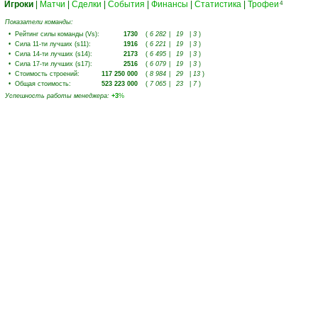
Игроки
|
Матчи
|
Сделки
|
События
|
Финансы
|
Статистика
|
Трофеи
4
Показатели команды:
•
Рейтинг силы команды (Vs)
:
1730
(
6 282
|
19
|
3
)
•
Сила 11-ти лучших (s11)
:
1916
(
6 221
|
19
|
3
)
•
Сила 14-ти лучших (s14)
:
2173
(
6 495
|
19
|
3
)
•
Сила 17-ти лучших (s17)
:
2516
(
6 079
|
19
|
3
)
•
Стоимость строений
:
117 250 000
(
8 984
|
29
|
13
)
•
Общая стоимость
:
523 223 000
(
7 065
|
23
|
7
)
Успешность работы менеджера
:
+3
%