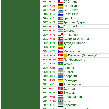
О`Хиггинс
6662.
1100
Ротенбургер
6663.
178
Сент-Роуз
6664.
194
Святы Юр
6665.
155
Грин Бэй
6666.
231
Тристан Суарес
6667.
124
Селье и Белло
6668.
76
Динамо
6669.
240
Дель Эсте
6670.
772
Сунндал Фотбалл
6671.
694
Тупуджи Имере
6672.
274
ТЕРА
6673.
248
Мирабелли
6674.
776
Единство (Босньяце)
6675.
404
Понферрадина
6676.
1498
Шуша
6677.
2162
Авирон
6678.
266
Аникон
6679.
783
Ароранги
6680.
819
Стандарт
6681.
509
Аль-Тадамун
6682.
87
Даатгал
6683.
51
Бюганди
6684.
183
Леобендорф
6685.
926
АБС
6686.
4597
Херафио
6687.
135