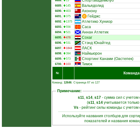
Спортакадемклуб
6688.
13
Вальядолид
6689.
145
Ахонону
6690.
403
Гейджс
6691.
375
Атлетико Хуниор
6692.
1375
Саса
6693.
556
Аннан Атлетик
6694.
521
Сохаг
6695.
476
Стэнд Юнайтед
6696.
531
ЛАСК
6697.
1844
Найкьюрон
6698.
394
Спортинг Канами (Оастепек)
6699.
573
Тимок
6700.
103
Команда
№
Команд:
12646
. Страница 67 из 127
Примечание:
s11
,
s14
,
s17
- сумма сил с учетом
(
s11
,
s14
учитывается только
Vs
- рейтинг силы команды с учетом
Используйте названия столбцов для сорт
показателей и названия кома