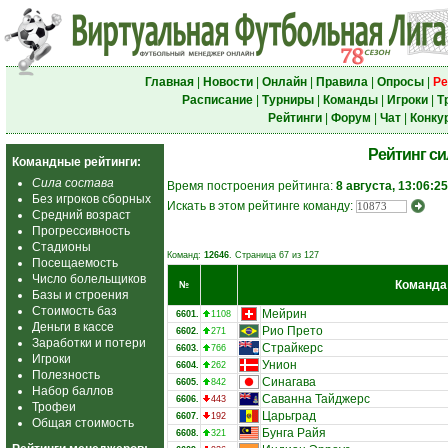
Главная
|
Новости
|
Онлайн
|
Правила
|
Опросы
|
Ре
Расписание
|
Турниры
|
Команды
|
Игроки
|
Т
Рейтинги
|
Форум
|
Чат
|
Конку
Рейтинг с
Командные рейтинги:
Сила состава
Время построения рейтинга:
8 августа, 13:06:25
Без игроков сборных
Искать в этом рейтинге команду:
Средний возраст
Прогрессивность
Стадионы
Команд:
12646
. Страница 67 из 127
Посещаемость
Число болельщиков
Команда
№
Базы и строения
Стоимость баз
Мейрин
6601.
1108
Деньги в кассе
Рио Прето
6602.
271
Заработки и потери
Страйкерс
6603.
766
Игроки
Унион
6604.
262
Полезность
Синагава
6605.
842
Набор баллов
Саванна Тайджерс
6606.
443
Трофеи
Царьград
6607.
192
Общая стоимость
Бунга Райя
6608.
321