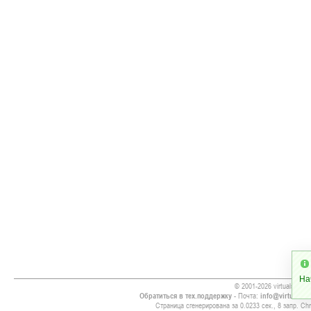
На
© 2001-2026 virtualsoccer
Обратиться в тех.поддержку
- Почта:
info@virtualsoc
Страница сгенерирована за 0.0233 сек., 8 запр. Chr