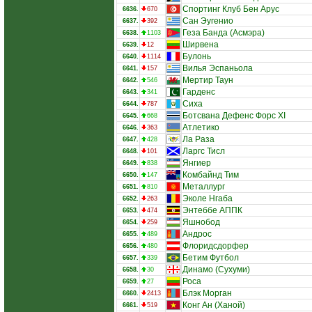
Спортинг Клуб Бен Арус
6636.
670
Сан Эугенио
6637.
392
Геза Банда (Асмэра)
6638.
1103
Ширвена
6639.
12
Булонь
6640.
1114
Вилья Эспаньола
6641.
157
Мертир Таун
6642.
546
Гарденс
6643.
341
Сиха
6644.
787
Ботсвана Дефенс Форс XI
6645.
668
Атлетико
6646.
363
Ла Раза
6647.
428
Ларгс Тисл
6648.
101
Янгиер
6649.
838
Комбайнд Тим
6650.
147
Металлург
6651.
810
Эколе Нгаба
6652.
263
Энтеббе АППК
6653.
474
Яшнобод
6654.
259
Андрос
6655.
489
Флоридсдорфер
6656.
480
Бетим Футбол
6657.
339
Динамо (Сухуми)
6658.
30
Роса
6659.
27
Блэк Морган
6660.
2413
Конг Ан (Ханой)
6661.
519