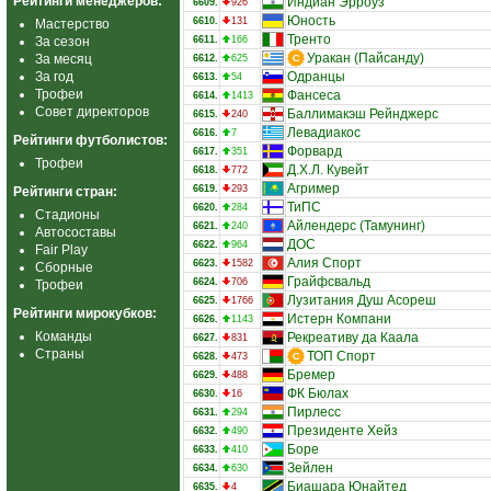
Рейтинги менеджеров:
Индиан Эрроуз
6609.
926
Юность
6610.
131
Мастерство
Тренто
За сезон
6611.
166
Уракан (Пайсанду)
За месяц
6612.
625
За год
Одранцы
6613.
54
Трофеи
Фансеса
6614.
1413
Совет директоров
Баллимакэш Рейнджерс
6615.
240
Левадиакос
6616.
7
Рейтинги футболистов:
Форвард
6617.
351
Трофеи
Д.Х.Л. Кувейт
6618.
772
Агример
6619.
293
Рейтинги стран:
ТиПС
6620.
284
Стадионы
Айлендерс (Тамунинг)
6621.
240
Автосоставы
ДОС
6622.
964
Fair Play
Алия Спорт
6623.
1582
Сборные
Грайфсвальд
6624.
706
Трофеи
Лузитания Душ Асореш
6625.
1766
Рейтинги мирокубков:
Истерн Компани
6626.
1143
Команды
Рекреативу да Каала
6627.
831
Страны
ТОП Спорт
6628.
473
Бремер
6629.
488
ФК Бюлах
6630.
16
Пирлесс
6631.
294
Президенте Хейз
6632.
490
Боре
6633.
410
Зейлен
6634.
630
Биашара Юнайтед
6635.
4