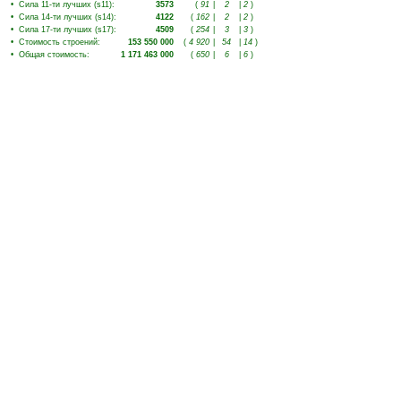
•
Сила 11-ти лучших (s11)
:
3573
(
91
|
2
|
2
)
•
Сила 14-ти лучших (s14)
:
4122
(
162
|
2
|
2
)
•
Сила 17-ти лучших (s17)
:
4509
(
254
|
3
|
3
)
•
Стоимость строений
:
153 550 000
(
4 920
|
54
|
14
)
•
Общая стоимость
:
1 171 463 000
(
650
|
6
|
6
)