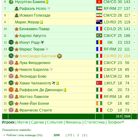
Нусултан Бакиев
CM
/
CD
30
143
-
6
Рафаэль Нсого
RF
/
RM
27
137
-
7
Исмаил Голизаде
CM
/
CD
28
117
-
8
Марис Жерар
LD
/
RD
25
119
-
9
Бенжамен Павар
CD
/
LD
25
141
-
10
Карлос Августо
CM
/
CF
25
188
-
11
Ионут Раду
GK
23
153
-
12
Маркус Тюрам
RF
/
RM
22
111
-
13
Алессандро Бастони
CD
/
RD
20
104
-
14
Лука Фиордилино
CM
/
CF
23
56
-
15
Николо Барелла
CM
/
CF
19
85
-
16
Леонардо Бово
LM
/
CM
22
69
-
17
Хакан Чалханоглу
LM
/
LF
18
74
-
18
Раффаэле Ди Дженнаро
GK
20
73
-
19
Маттео Лавелли
RF
/
RM
18
49
-
20
Анже-Йан Бонни
CF
16
40
-
21
Франческо Станте
CD
19
73
-
22
23.9
2528
Игроки
|
Матчи
|
Сделки
|
События
|
Финансы
|
Статистика
|
Трофеи
24
Показатели команды:
•
Рейтинг силы команды (Vs)
:
3200
(
171
|
2
|
2
)