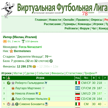
Главная
|
Новости
|
Онлайн
|
Правила
|
Опросы
|
Ре
Расписание
|
Турниры
|
Команды
|
Игроки
|
Т
Рейтинги
|
Форум
|
Чат
|
Конку
Интер (Милан, Италия)
D1, 2 место
1/16 финала
Менеджер:
Forza Nerazzurri
Ник:
Bermelones
Стадион: "Джузеппе Меацца",
70
тыс.
База:
7
уровень (
32
из
32
слотов)
Финансы:
12 286 276
= 12 286к = 12м
Игроки
|
Матчи
|
Сделки
|
События
|
Финансы
|
Статистика
|
Трофеи
24
Игрок
№
Нац
Поз
В
С
У
Роберто Гальярдини
CM
/
CF
30
218
-
1
Лаутаро Мартинес
CF
/
CM
29
187
-
2
Никола Илиев
LM
/
LD
29
187
-
3
Лаус Остервиг Нильсен
CD
/
CM
28
164
-
4
Симоне Бонавита
CM
30
40
-
5