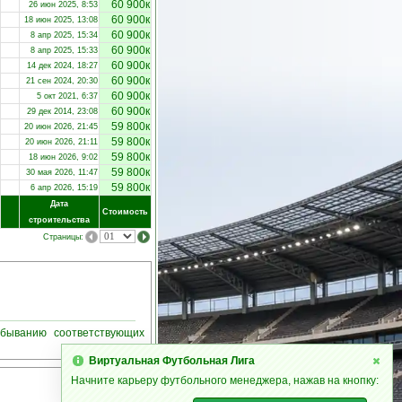
60 900к
26 июн 2025, 8:53
60 900к
18 июн 2025, 13:08
60 900к
8 апр 2025, 15:34
60 900к
8 апр 2025, 15:33
60 900к
14 дек 2024, 18:27
60 900к
21 сен 2024, 20:30
60 900к
5 окт 2021, 6:37
60 900к
29 дек 2014, 23:08
59 800к
20 июн 2026, 21:45
59 800к
20 июн 2026, 21:11
59 800к
18 июн 2026, 9:02
59 800к
30 мая 2026, 11:47
59 800к
6 апр 2026, 15:19
Дата
Стоимость
строительства
Страницы:
убыванию соответствующих
Виртуальная Футбольная Лига
Начните карьеру футбольного менеджера, нажав на кнопку: