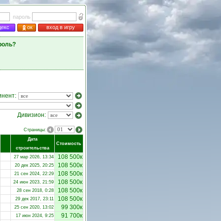
пароль
декс
ок
вход в игру
роль?
инент:
Дивизион:
Страницы:
Дата
Стоимость
строительства
108 500к
27 мар 2026, 13:34
108 500к
20 дек 2025, 20:25
108 500к
21 сен 2024, 22:29
108 500к
24 июн 2023, 21:59
108 500к
28 сен 2018, 0:28
108 500к
29 дек 2017, 23:11
99 300к
25 сен 2020, 13:02
91 700к
17 июн 2024, 9:25