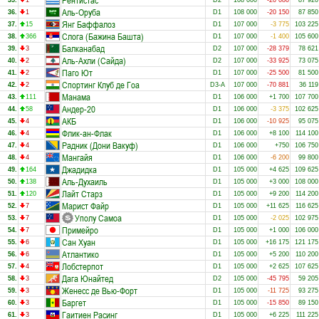
Рентистас
35.
1
D2
108 000
-20 080
87 920
Аль-Оруба
36.
1
D1
108 000
-20 150
87 850
Янг Баффалоз
37.
15
D1
107 000
-3 775
103 225
Слога (Бажина Башта)
38.
366
D1
107 000
-1 400
105 600
Балканабад
39.
3
D2
107 000
-28 379
78 621
Аль-Ахли (Сайда)
40.
2
D2
107 000
-33 925
73 075
Паго Ют
41.
2
D1
107 000
-25 500
81 500
Спортинг Клуб де Гоа
42.
2
D3-A
107 000
-70 881
36 119
Манама
43.
111
D1
106 000
+1 700
107 700
Андер-20
44.
58
D1
106 000
-3 375
102 625
АКБ
45.
4
D1
106 000
-10 925
95 075
Флик-ан-Флак
46.
4
D1
106 000
+8 100
114 100
Радник (Дони Вакуф)
47.
4
D1
106 000
+750
106 750
Мангайя
48.
4
D1
106 000
-6 200
99 800
Джадидка
49.
164
D1
105 000
+4 625
109 625
Аль-Духаиль
50.
138
D1
105 000
+3 000
108 000
Лайт Старз
51.
120
D1
105 000
+9 200
114 200
Марист Файр
52.
7
D1
105 000
+11 625
116 625
Уполу Самоа
53.
7
D1
105 000
-2 025
102 975
Примейро
54.
7
D1
105 000
+1 000
106 000
Сан Хуан
55.
6
D1
105 000
+16 175
121 175
Атлантико
56.
6
D1
105 000
+5 200
110 200
Лобстерпот
57.
4
D1
105 000
+2 625
107 625
Дага Юнайтед
58.
3
D2
105 000
-45 795
59 205
Женесс де Вью-Форт
59.
3
D1
105 000
-11 725
93 275
Баргет
60.
3
D1
105 000
-15 850
89 150
Гаитиен Расинг
61.
3
D1
105 000
+6 225
111 225