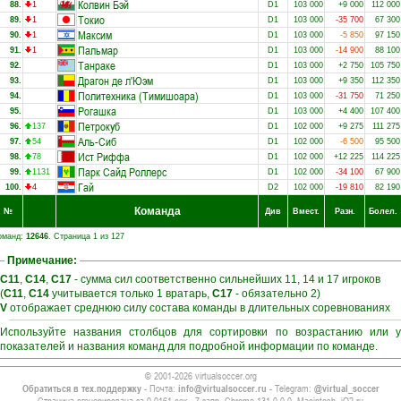
Колвин Бэй
88.
1
D1
103 000
+9 000
112 000
Токио
89.
1
D1
103 000
-35 700
67 300
Максим
90.
1
D1
103 000
-5 850
97 150
Пальмар
91.
1
D1
103 000
-14 900
88 100
Танраке
92.
D1
103 000
+2 750
105 750
Драгон де л'Юэм
93.
D1
103 000
+9 350
112 350
Политехника (Тимишоара)
94.
D1
103 000
-31 750
71 250
Рогашка
95.
D1
103 000
+4 400
107 400
Петрокуб
96.
137
D1
102 000
+9 275
111 275
Аль-Сиб
97.
54
D1
102 000
-6 500
95 500
Ист Риффа
98.
78
D1
102 000
+12 225
114 225
Парк Сайд Роллерс
99.
1131
D1
102 000
-34 100
67 900
Гай
100.
4
D2
102 000
-19 810
82 190
Команда
№
Див
Вмест.
Разн.
Болел.
оманд:
12646
. Страница 1 из 127
Примечание:
C11
,
C14
,
C17
- сумма сил соответственно сильнейших 11, 14 и 17 игроков
(
C11
,
C14
учитывается только 1 вратарь,
C17
- обязательно 2)
V
отображает среднюю силу состава команды в длительных соревнованиях
Используйте названия столбцов для сортировки по возрастанию или 
показателей и названия команд для подробной информации по команде.
© 2001-2026 virtualsoccer.org
Обратиться в тех.поддержку
- Почта:
info@virtualsoccer.ru
- Telegram:
@virtual_soccer