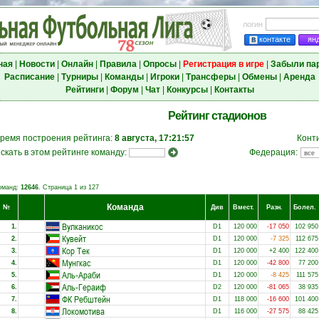
логин
контакте
ян
ная
|
Новости
|
Онлайн
|
Правила
|
Опросы
|
Регистрация в игре
|
Забыли па
Расписание
|
Турниры
|
Команды
|
Игроки
|
Трансферы
|
Обмены
|
Аренда
Рейтинги
|
Форум
|
Чат
|
Конкурсы
|
Контакты
Рейтинг стадионов
ремя построения рейтинга:
8 августа, 17:21:57
Конт
скать в этом рейтинге команду:
Федерация:
оманд:
12646
. Страница 1 из 127
Команда
№
Див
Вмест.
Разн.
Болел.
Вулканикос
1.
D1
120 000
-17 050
102 950
Кувейт
2.
D1
120 000
-7 325
112 675
Кор Тек
3.
D1
120 000
+2 400
122 400
Мунгкас
4.
D1
120 000
-42 800
77 200
Аль-Араби
5.
D1
120 000
-8 425
111 575
Аль-Гераиф
6.
D2
120 000
-81 065
38 935
ФК Ребштейн
7.
D1
118 000
-16 600
101 400
Локомотива
8.
D1
116 000
-27 575
88 425