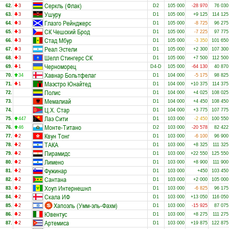
Серкль (Флак)
62.
3
D2
105 000
-28 970
76 030
Ушуру
63.
3
D1
105 000
+9 125
114 125
Глазго Рейнджерс
64.
3
D1
105 000
-8 725
96 275
СК Чешский Брод
65.
3
D1
105 000
-7 225
97 775
Стад Мбур
66.
3
D1
105 000
-3 350
101 650
Реал Эстели
67.
3
D1
105 000
+2 300
107 300
Шелл Стингерс СК
68.
3
D1
105 000
+7 500
112 500
Черноморец
69.
1
D4-D
105 000
-64 130
40 870
Хавнар Больтфелаг
70.
34
D1
104 000
-5 175
98 825
Маэстро Юнайтед
71.
1
D1
104 000
+10 375
114 375
Полис
72.
D1
104 000
+4 025
108 025
Мемалиай
73.
D1
104 000
+4 450
108 450
Ц.Х. Стар
74.
D1
104 000
+3 775
107 775
Лаэ Сити
75.
447
D1
103 000
-2 450
100 550
Монте-Титано
76.
46
D2
103 000
-20 578
82 422
Квун Тонг
77.
2
D1
103 000
-6 100
96 900
ТАКА
78.
2
D1
103 000
+8 325
111 325
Пирамидс
79.
2
D1
103 000
+22 550
125 550
Лимено
80.
2
D1
103 000
+8 900
111 900
Фужинар
81.
2
D1
103 000
+450
103 450
Сантана
82.
2
D1
103 000
+2 000
105 000
Хоуп Интернешнл
83.
2
D1
103 000
-6 825
96 175
Скала ИФ
84.
2
D1
103 000
+13 050
116 050
Хапоэль (Умм-эль-Фахм)
85.
2
D1
103 000
-15 925
87 075
Ювентус
86.
2
D1
103 000
+8 275
111 275
Артемиса
87.
2
D1
103 000
+19 875
122 875