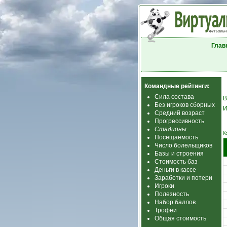
Глав
Командные рейтинги:
Сила состава
В
Без игроков сборных
И
Средний возраст
Прогрессивность
Стадионы
К
Посещаемость
Число болельщиков
Базы и строения
Стоимость баз
Деньги в кассе
Заработки и потери
Игроки
Полезность
Набор баллов
Трофеи
Общая стоимость