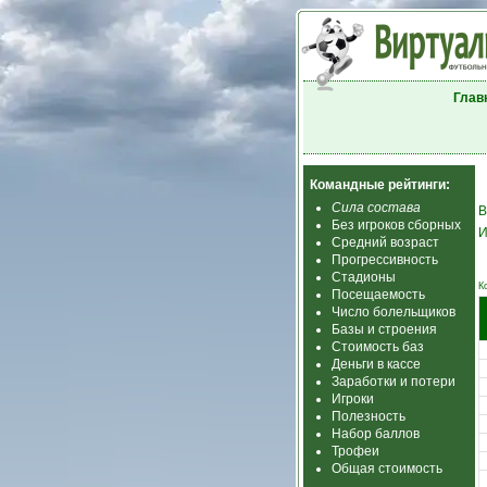
Глав
Командные рейтинги:
Сила состава
В
Без игроков сборных
И
Средний возраст
Прогрессивность
Стадионы
К
Посещаемость
Число болельщиков
Базы и строения
Стоимость баз
Деньги в кассе
Заработки и потери
Игроки
Полезность
Набор баллов
Трофеи
Общая стоимость