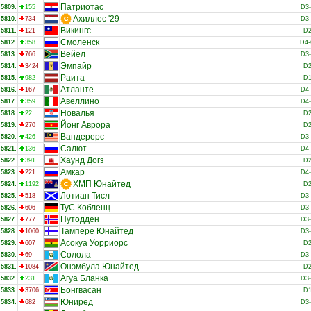
Патриотас
5809.
155
D3
Ахиллес '29
5810.
734
D3
Викингс
5811.
121
D
Смоленск
5812.
358
D4
Вейел
5813.
766
D3
Эмпайр
5814.
3424
D
Раита
5815.
982
D
Атланте
5816.
167
D4
Авеллино
5817.
359
D4
Новалья
5818.
22
D
Йонг Аврора
5819.
270
D
Вандерерс
5820.
426
D3
Салют
5821.
136
D4
Хаунд Догз
5822.
391
D
Амкар
5823.
221
D4
ХМП Юнайтед
5824.
1192
D
Лотиан Тисл
5825.
518
D3
ТуС Кобленц
5826.
606
D3
Нутодден
5827.
777
D3
Тампере Юнайтед
5828.
1060
D3
Асокуа Уорриорс
5829.
607
D
Солола
5830.
69
D3
Онэмбула Юнайтед
5831.
1084
D
Агуа Бланка
5832.
231
D3
Бонгвасан
5833.
3706
D
Юниред
5834.
682
D3