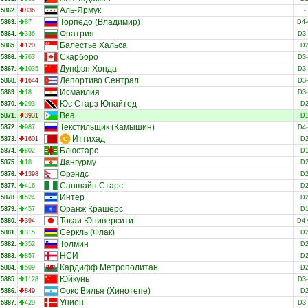
Аль-Ярмук
5862.
836
-
Торпедо (Владимир)
5863.
87
D4
Фратрия
5864.
336
D3
Балестье Хальса
5865.
120
D
Скарборо
5866.
763
D3
Дунфэн Хонда
5867.
1035
D3
Депортиво Сентрал
5868.
1644
D3
Исмаилия
5869.
18
D3
Юс Старз Юнайтед
5870.
293
D
Веа
5871.
3931
D
Текстильщик (Камышин)
5872.
987
D4
Иттихад
5873.
1601
D
Блюстарс
5874.
802
D
Дангурму
5875.
18
D
Фрэндс
5876.
1398
D
Саншайн Старс
5877.
416
D
Интер
5878.
524
D
Оранж Крашерс
5879.
457
D
Токаи Юниверсити
5880.
394
D4
Серкль (Флак)
5881.
315
D
Толмин
5882.
352
D
НСИ
5883.
857
D
Кардифф Метрополитан
5884.
509
D
Юйкунь
5885.
1128
D3
Фокс Вилья (Хинотепе)
5886.
849
D
Унион
5887.
429
D3