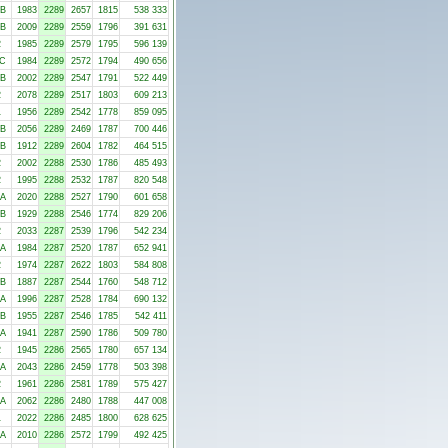
-B
1983
2289
2657
1815
538 333
-B
2009
2289
2559
1796
391 631
2
1985
2289
2579
1795
596 139
-C
1984
2289
2572
1794
490 656
-B
2002
2289
2547
1791
522 449
2
2078
2289
2517
1803
609 213
1
1956
2289
2542
1778
859 095
-B
2056
2289
2469
1787
700 446
-B
1912
2289
2604
1782
464 515
2
2002
2288
2530
1786
485 493
2
1995
2288
2532
1787
820 548
-A
2020
2288
2527
1790
601 658
-B
1929
2288
2546
1774
829 206
2
2033
2287
2539
1796
542 234
-A
1984
2287
2520
1787
652 941
2
1974
2287
2622
1803
584 808
-B
1887
2287
2544
1760
548 712
-A
1996
2287
2528
1784
690 132
-B
1955
2287
2546
1785
542 411
-A
1941
2287
2590
1786
509 780
2
1945
2286
2565
1780
657 134
-A
2043
2286
2459
1778
503 398
2
1961
2286
2581
1789
575 427
-A
2062
2286
2480
1788
447 008
1
2022
2286
2485
1800
628 625
-A
2010
2286
2572
1799
492 425