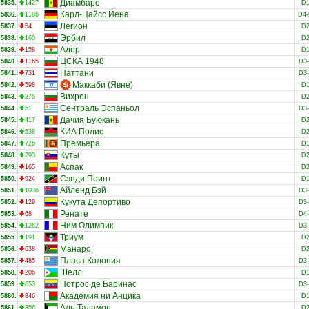
Диамбарс
5835.
1427
D
Карл-Цайсс Йена
5836.
1186
D4
Легион
5837.
54
D
Эрбил
5838.
160
D
Адер
5839.
158
D
ЦСКА 1948
5840.
1165
D3
Паттани
5841.
731
D3
Маккаби (Явне)
5842.
598
D
Вихрен
5843.
275
D
Сентраль Эспаньол
5844.
51
D3
Дачия Буюкань
5845.
417
D
КИА Полис
5846.
538
D
Премьера
5847.
726
D
Куты
5848.
293
D
Аспак
5849.
165
D
Сэнди Поинт
5850.
924
D
Айленд Бэй
5851.
1036
D3
Кукута Депортиво
5852.
129
D3
Ренате
5853.
68
D4
Ним Олимпик
5854.
1262
D3
Триум
5855.
191
D
Манаро
5856.
638
D
Пласа Колония
5857.
485
D3
Шелл
5858.
206
D
Потрос де Баринас
5859.
653
D3
Академия ни Анцика
5860.
846
D
Аль-Тадамон
5861.
356
D