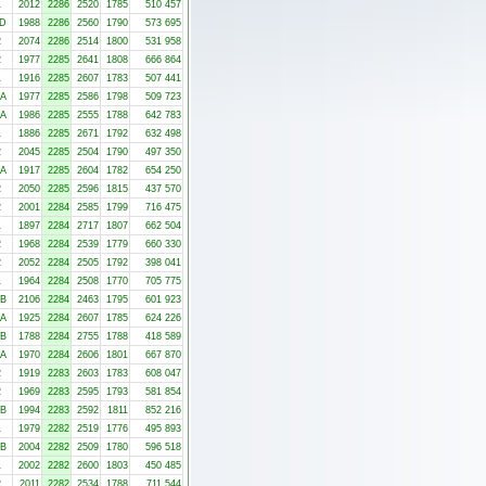
1
2012
2286
2520
1785
510 457
-D
1988
2286
2560
1790
573 695
2
2074
2286
2514
1800
531 958
2
1977
2285
2641
1808
666 864
1
1916
2285
2607
1783
507 441
-A
1977
2285
2586
1798
509 723
-A
1986
2285
2555
1788
642 783
1
1886
2285
2671
1792
632 498
2
2045
2285
2504
1790
497 350
-A
1917
2285
2604
1782
654 250
2
2050
2285
2596
1815
437 570
2
2001
2284
2585
1799
716 475
1
1897
2284
2717
1807
662 504
2
1968
2284
2539
1779
660 330
2
2052
2284
2505
1792
398 041
1
1964
2284
2508
1770
705 775
-B
2106
2284
2463
1795
601 923
-A
1925
2284
2607
1785
624 226
-B
1788
2284
2755
1788
418 589
-A
1970
2284
2606
1801
667 870
2
1919
2283
2603
1783
608 047
2
1969
2283
2595
1793
581 854
-B
1994
2283
2592
1811
852 216
1
1979
2282
2519
1776
495 893
-B
2004
2282
2509
1780
596 518
1
2002
2282
2600
1803
450 485
2
2011
2282
2534
1788
711 544