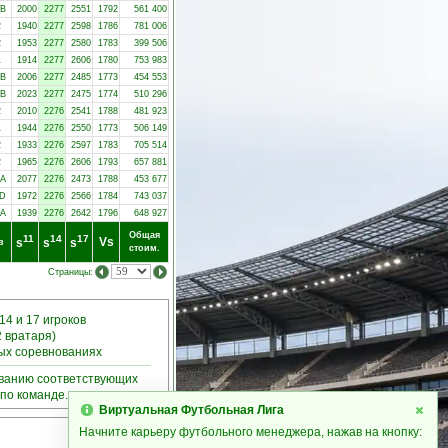
-B
2000
2277
2551
1792
561 400
2
1940
2277
2598
1786
781 006
2
1953
2277
2580
1783
399 506
1
1914
2277
2606
1780
753 983
-B
2006
2277
2485
1773
454 553
-B
2023
2277
2475
1774
510 296
2
2010
2276
2541
1788
481 923
1
1944
2276
2550
1773
506 149
2
1933
2276
2597
1783
705 514
2
1965
2276
2606
1793
657 881
-A
2077
2276
2473
1788
453 677
-D
1972
2276
2566
1784
743 037
-A
1939
2276
2642
1796
648 927
Общая
11
14
17
Vs
s
s
s
в
стоим.
Страницы:
14 и 17 игроков
2 вратаря)
ных соревнованиях
ыванию соответствующих
по команде.
Виртуальная Футбольная Лига
Начните карьеру футбольного менеджера, нажав на кнопку: