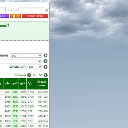
пароль
декс
ок
вход в игру
роль?
инент:
Дивизион:
Страницы:
Общая
11
14
17
Vs
s
s
s
в
стоим.
2
2011
2290
2509
1784
623 686
1
1886
2290
2688
1798
557 181
2
2039
2290
2521
1794
524 677
2
2062
2290
2545
1806
700 072
2
1997
2290
2552
1791
789 336
-B
1969
2290
2584
1792
618 407
-B
1925
2290
2605
1787
486 934
-B
2010
2289
2480
1775
611 938