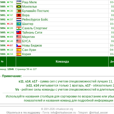
Раш Милк
5888.
758
D3
Монпелье
5889.
775
D
Булавайо Посталс
5890.
130
D
Вора
5891.
747
D
Рейнсбургсе Бойс
5892.
157
D3
Шахтер
5893.
139
D3
Сахель Спортинг
5894.
106
D
Тайнань Сити
5895.
1241
D
Маунтин
5896.
469
D
БУСА
5897.
148
D
Новы Биджов
5898.
487
D3
Сан-Хуан
5899.
119
D4
Кория
5900.
216
D3
Команда
№
Ди
оманд:
12646
. Страница 59 из 127
Примечание:
s11
,
s14
,
s17
- сумма сил с учетом спецвозможностей лучших 11, 
(
s11
,
s14
учитывается только 1 вратарь,
s17
- обязательно 
Vs
- рейтинг силы команды с учетом спецвозможностей в длитель
Используйте названия столбцов для сортировки по возрастанию или уб
показателей и названия команд для подробной информации 
© 2001-2026 virtualsoccer.org
Обратиться в тех.поддержку
- Почта:
info@virtualsoccer.ru
- Telegram:
@virtual_soccer