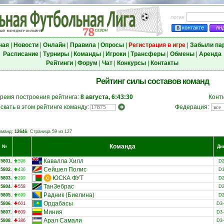
логин
контакте
ян
ная
|
Новости
|
Онлайн
|
Правила
|
Опросы
|
Регистрация в игре
|
Забыли па
Расписание
|
Турниры
|
Команды
|
Игроки
|
Трансферы
|
Обмены
|
Аренда
Рейтинги
|
Форум
|
Чат
|
Конкурсы
|
Контакты
Рейтинг силы составов команд
ремя построения рейтинга:
8 августа, 6:43:30
Конт
скать в этом рейтинге команду:
Федерация:
оманд:
12646
. Страница 59 из 127
Команда
№
Ди
Кавалла Хилл
5801.
596
D
Сейшел Полис
5802.
436
D
ЮСКА ФУТ
5803.
299
D
ТанЗебрас
5804.
558
D
Радник (Биелина)
5805.
699
D
Ордабасы
5806.
601
D3
Миния
5807.
609
D3
Арал Самали
5808.
386
D3