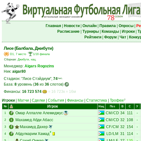
Главная
|
Новости
|
Онлайн
|
Правила
|
Опросы
|
Ре
Расписание
|
Турниры
|
Команды
|
Игроки
|
Т
Рейтинги
|
Форум
|
Чат
|
Конку
Лисе (Балбала, Джибути)
D1, 7 место
1/16 финала
Сборная:
Джибути, нац.
Менеджер:
Aigars Rogozins
Ник:
aigar80
Стадион: "Лисе Стэйдиум",
74
тыс.
База:
8
уровень (
36
из
36
слотов)
Финансы:
16 723 574
= 16 723к = 16м
Игроки
|
Матчи
|
Сделки
|
События
|
Финансы
|
Статистика
|
Трофеи
7
Игрок
№
Нац
Поз
В
С
У
Омар Аллалле Алемиджус
CM
/
CD
34
111
-
1
Махамед Абди Абaсс
CM
/
CD
32
108
-
2
Махамуд Дахер
CF
/
CM
32
154
-
3
Абдулкарим Хамад
LD
/
LM
31
114
-
4
Сохиб Оумар
LM
/
LF
27
135
-
5