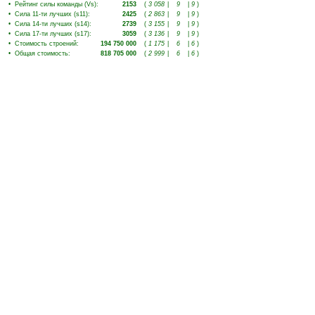
•
Рейтинг силы команды (Vs)
:
2153
(
3 058
|
9
|
9
)
•
Сила 11-ти лучших (s11)
:
2425
(
2 863
|
9
|
9
)
•
Сила 14-ти лучших (s14)
:
2739
(
3 155
|
9
|
9
)
•
Сила 17-ти лучших (s17)
:
3059
(
3 136
|
9
|
9
)
•
Стоимость строений
:
194 750 000
(
1 175
|
6
|
6
)
•
Общая стоимость
:
818 705 000
(
2 999
|
6
|
6
)