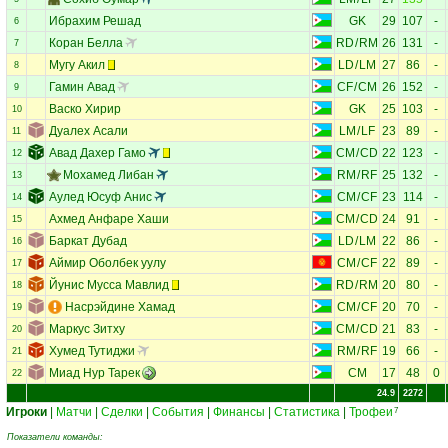
Ибрахим Решад
GK
29
107
-
6
Коран Белла
RD
/
RM
26
131
-
7
Мугу Акил
LD
/
LM
27
86
-
8
Гамин Авад
CF
/
CM
26
152
-
9
Васко Хирир
GK
25
103
-
10
Дуалех Асали
LM
/
LF
23
89
-
11
Авад Дахер Гамо
CM
/
CD
22
123
-
12
Мохамед Либан
RM
/
RF
25
132
-
13
Аулед Юсуф Анис
CM
/
CF
23
114
-
14
Ахмед Анфаре Хаши
CM
/
CD
24
91
-
15
Баркат Дубад
LD
/
LM
22
86
-
16
Аймир Оболбек уулу
CM
/
CF
22
89
-
17
Йунис Мусса Мавлид
RD
/
RM
20
80
-
18
Насрэйдине Хамад
CM
/
CF
20
70
-
19
Маркус Зитху
CM
/
CD
21
83
-
20
Хумед Тутиджи
RM
/
RF
19
66
-
21
Миад Нур Тарек
CM
17
48
0
22
24.9
2272
Игроки
|
Матчи
|
Сделки
|
События
|
Финансы
|
Статистика
|
Трофеи
7
Показатели команды: