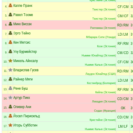
Кристийне (Эстония)
Калле Пранк
CF
/
CM
3
4.
Твистер (Эстония)
Равел Тооме
CM
/
CF
3
5.
Твистер (Эстония)
Микк Виссак
RD
/
RM
3
6.
Рапламаа (Эстония)
Эрго Тейно
LD
/
LM
3
7.
Мбарара Сити (Уганда)
Кен Метсис
RF
/
RM
3
8.
Козе (Эстония)
Уку Бурмейстер
CM
/
CD
3
9.
Нымме Юнайтед (Эстония)
Микель Айнсалу
CF
/
CM
3
10.
Нымме Калью (Эстония)
Владислав Гусев
RD
/
RM
3
11.
Лаудон Юнайтед (США)
Райнер Мяги
LD
/
LM
3
12.
Костинброд (Болгария)
Рене Буш
RF
/
RM
3
13.
Кейла (Эстония)
Артур Пикк
CD
/
CM
3
14.
Левадия (Эстония)
Оливер Ани
GK
3
15.
Седан (Франция)
Йосеп Пирисильд
CD
/
CM
3
16.
Кристийне (Эстония)
Игорь Субботин
LM
/
LF
3
17.
Нымме Калью (Эстония)