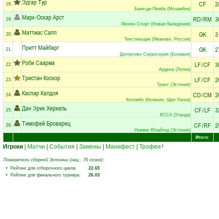
Эдгар Тур
CF
2
18.
Баия-ди-Пемба (Мозамбик)
Марк-Оскар Арст
RD
/
RM
3
19.
Иенген Спорт (Новая Каледония)
Маттиас Сапп
GK
3
20.
Текстильщик (Иваново, Россия)
Притт Майберг
GK
2
21.
Депортиво Сервесерия (Боливия)
Роби Саарма
LF
/
CF
3
22.
Ардена (Литва)
Тристан Коскор
LF
/
CF
2
23.
Транс (Эстония)
Каспар Калдоя
CD
/
CM
2
24.
Коломбо (Келания, Шри Ланка)
Дан Эрик Херкель
CF
/
LF
3
25.
КССА (Уганда)
Тимофей Броварец
CF
/
RF
2
26.
Нымме Юнайтед (Эстония)
Итого:
Игроки
|
Матчи
|
События
|
Замены
|
Манифест
|
Трофеи
3
Показатели сборной Эстонии (нац., 76 сезон):
• Рейтинг для отборочного цикла:
22.65
• Рейтинг для финального турнира:
26.03