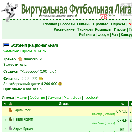
Главная
|
Новости
|
Онлайн
|
Правила
|
Опросы
|
Ре
Расписание
|
Турниры
|
Команды
|
Игроки
|
Т
Рейтинги
|
Форум
|
Чат
|
Конку
Эстония (национальная)
Чемпионат Европы, 76 сезон
Тренер:
stubborn89
Заместитель:
-
Стадион:
"
Кадриорг
" (100 тыс.)
Финансы:
4 495 001
За отборочный цикл:
8 200 000
Призовые:
8 000 000
$
Игроки
|
Матчи
|
События
|
Замены
|
Манифест
|
Трофеи
3
Игрок
№
Поз
Тармо Роос
CM
/
CD
3
1.
Твистер (Эстония)
Невил Кримм
CF
/
LF
3
2.
Аль-Ахли (Египет)
Харри Крамм
GK
3
3.