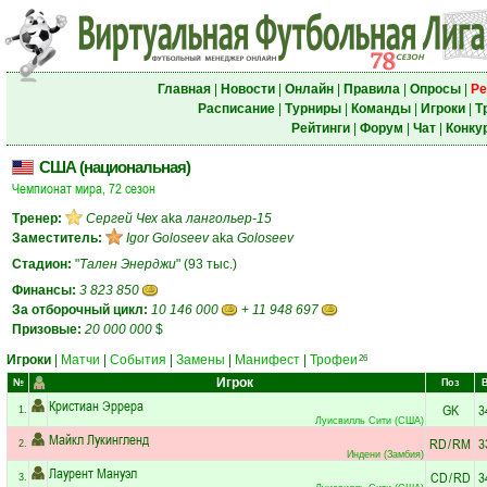
Главная
|
Новости
|
Онлайн
|
Правила
|
Опросы
|
Ре
Расписание
|
Турниры
|
Команды
|
Игроки
|
Т
Рейтинги
|
Форум
|
Чат
|
Конку
США (национальная)
Чемпионат мира, 72 сезон
Тренер:
Сергей Чех
aka
лангольер-15
Заместитель:
Igor Goloseev
aka
Goloseev
Стадион:
"
Тален Энерджи
" (93 тыс.)
Финансы:
3 823 850
За отборочный цикл:
10 146 000
+
11 948 697
Призовые:
20 000 000
$
Игроки
|
Матчи
|
События
|
Замены
|
Манифест
|
Трофеи
26
Игрок
№
Поз
Кристиан Эррера
GK
3
1.
Луисвилль Сити (США)
Майкл Лукингленд
RD
/
RM
3
2.
Индени (Замбия)
Лаурент Мануэл
CD
/
RD
3
3.