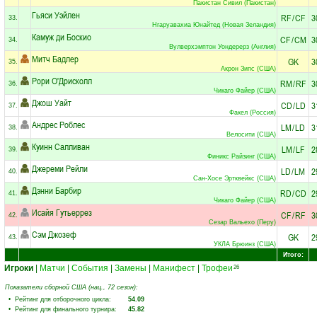
Пакистан Сивил (Пакистан)
Гьяси Уэйлен
RF
/
CF
3
33.
Нгаруавахиа Юнайтед (Новая Зеландия)
Камуж ди Боскио
CF
/
CM
3
34.
Вулверхэмптон Уондерерз (Англия)
Митч Бадлер
GK
3
35.
Акрон Зипс (США)
Рори О'Дрисколл
RM
/
RF
3
36.
Чикаго Файер (США)
Джош Уайт
CD
/
LD
3
37.
Факел (Россия)
Андрес Роблес
LM
/
LD
3
38.
Велосити (США)
Куинн Салливан
LM
/
LF
2
39.
Финикс Райзинг (США)
Джереми Рейли
LD
/
LM
2
40.
Сан-Хосе Эртквейкс (США)
Дэнни Барбир
RD
/
CD
2
41.
Чикаго Файер (США)
Исайя Гутьеррез
CF
/
RF
3
42.
Сезар Вальехо (Перу)
Сэм Джозеф
GK
2
43.
УКЛА Брюинз (США)
Итого:
Игроки
|
Матчи
|
События
|
Замены
|
Манифест
|
Трофеи
26
Показатели сборной США (нац., 72 сезон):
• Рейтинг для отборочного цикла:
54.09
• Рейтинг для финального турнира:
45.82