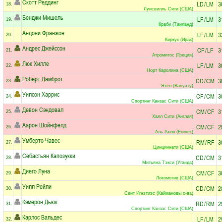
Скотт Реддинг
LD
/
LM
3
18.
Луисвилль Сити (США)
Бенджи Мишель
LF
/
LM
3
19.
Краби (Таиланд)
Андони Франжон
LF
/
LM
3
20.
Киркук (Ирак)
Андрес Джейссон
CF
/
LF
3
21.
Атромитос (Греция)
Люк Хилле
LF
/
LM
3
22.
Норт Каролина (США)
Роберт Дамброт
CD
/
CM
3
23.
Ятел (Вануату)
Уилсон Харрис
CF
/
CM
3
24.
Спортинг Канзас Сити (США)
Девон Сэндовал
CM
/
CF
3
25.
Халл Сити (Англия)
Аарон Шойнфелд
CM
/
CF
2
26.
Аль-Ахли (Египет)
Умберто Чавес
RM
/
RF
3
27.
Цинциннати (США)
Себастьян Капозукки
CD
/
CM
3
28.
Митьяна Тэкси (Уганда)
Диего Луна
CM
/
CF
3
29.
Локомотив (США)
Уилл Рейли
CD
/
CM
2
30.
Сент Игнэтиэс (Каймановы о-ва)
Кэмерон Дьюк
RD
/
RM
2
31.
Спортинг Канзас Сити (США)
Карлос Вальдес
LF
/
LM
2
32.