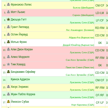
Луисвилль Сити (США)
Франсиско Лопес
CM
/
CF
3
4.
Бьяска (Швейцария)
Мэтт Льюис
LD
/
LM
3
5.
Сарнен (Швейцария)
Джошуа Гетт
LF
/
CF
3
6.
Луисвилль Сити (США)
Грант Лиллард
RD
/
RM
3
7.
Лос Альмендрос (Боливия)
Остин Йервуд
CD
/
CM
3
8.
Абдыш-Ата (Кыргызстан)
Мэтью Фрэнк
GK
3
9.
Дордой Юнайтед (Кыргызстан)
Алек Джон Кокран
CD
/
CM
3
10.
Луисвилль Сити (США)
Алекс Моррелл
RF
/
RM
3
11.
Сан-Хосе Эртквейкс (США)
Тим Ховард
GK
3
12.
Пакистан Сивил (Пакистан)
Бенджамин Офейму
CD
/
CM
3
13.
Сан-Хосе Эртквейкс (США)
Куинси Аддисон
CM
/
CF
3
14.
Луисвилль Сити (США)
Хесус Энрикес
RF
/
RM
3
15.
Луисвилль Сити (США)
Жуан Пабло Корреа
CF
/
RF
3
16.
Луисвилль Сити (США)
Йекесон Субах
CF
/
LF
3
17.
Норт Каролина (США)