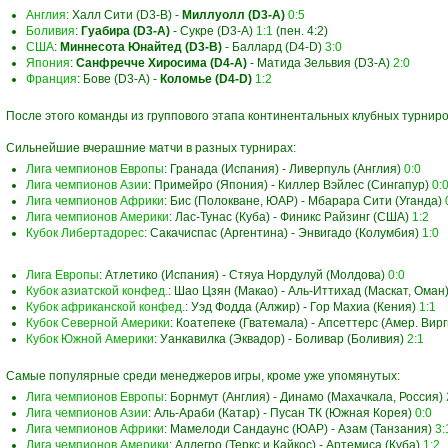
Англия
: Халл Сити (D3-B) -
Миллуолл (D3-A)
0:5
Боливия
:
Гуабира (D3-A)
- Сукре (D3-A)
1:1
(пен. 4:2)
США
:
Миннесота Юнайтед (D3-B)
- Баллард (D4-D)
3:0
Япония
:
Санфречче Хиросима (D4-A)
- Матида Зельвия (D3-A)
2:0
Франция
: Бове (D3-A) -
Коломье (D4-D)
1:2
После этого команды из группового этапа континентальных клубных турниров
Сильнейшие вчерашние матчи в разных турнирах:
Лига чемпионов Европы
: Гранада (Испания) - Ливерпуль (Англия)
0:0
Лига чемпионов Азии
: Примейро (Япония) - Киллер Вэйлес (Сингапур)
0:
Лига чемпионов Африки
: Бис (Полокване, ЮАР) - Мбарара Сити (Уганда)
Лига чемпионов Америки
: Лас-Тунас (Куба) - Финикс Райзинг (США)
1:2
Кубок Либертадорес
: Сакачиспас (Аргентина) - Энвигадо (Колумбия)
1:0
Лига Европы
: Атлетико (Испания) - Стяуа Нордулуй (Молдова)
0:0
Кубок азиатской конфед.
: Шао Цзян (Макао) - Аль-Иттихад (Маскат, Оман
Кубок африканской конфед.
: Уэд Фодда (Алжир) - Гор Махиа (Кения)
1:1
Кубок Северной Америки
: Коатепеке (Гватемала) - Апсеттерс (Амер. Вир
Кубок Южной Америки
: Уанкавилка (Эквадор) - Боливар (Боливия)
2:1
Самые популярные среди менеджеров игры, кроме уже упомянутых:
Лига чемпионов Европы
: Борнмут (Англия) - Динамо (Махачкала, Россия)
Лига чемпионов Азии
: Аль-Араби (Катар) - Пусан ТК (Южная Корея)
0:0
Лига чемпионов Африки
: Мамелоди Сандаунс (ЮАР) - Азам (Танзания)
3:
Лига чемпионов Америки
: Аллегро (Теркс и Кайкос) - Артемиса (Куба)
1:2