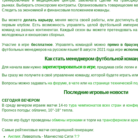
тренировочные и медицинские центры. Заключать сделки на трансфе
рынках. Выбирать спонсорские контракты. Организовывать товарищеские ма
Следить за экономикой и финансовым положением команды.
Вы можете
делать карьеру
, меняя места своей работы, или достигнуть
первым клубом. Есть возможность управлять целой футбольной империе
команд на разных континентах. Каждый сезон вы можете претендовать на
молодежных и юношеских сборных.
Участие в игре
бесплатное
. Управлять командой можно
прямо в браузе
футбольных менеджеров на русском языке! В августе 2021 года игре
исполн
Как стать менеджером футбольной кома
зарегистрироваться в игре
Для начала вам нужно
, придумав себе логин и
Вы сразу же получите в своё управление команду, которой будете играть ил
Вопросы можно задавать
на форуме
,
в чате
или
на странице технической п
Последние игровые новости
СЕГОДНЯ ВЕЧЕРОМ
В среду вечером играем матчи 14-го
тура чемпионатов всех стран
и
конфе
Прогноз погоды: облачно, 10°-18° тепла.
После игр будут проведены
обмены игроками
и торги на
трансферном
и
аре
Самые рейтинговые матчи сегодняшней генерации:
Англия
: Ливерпуль - Манчестер Сити
?:?