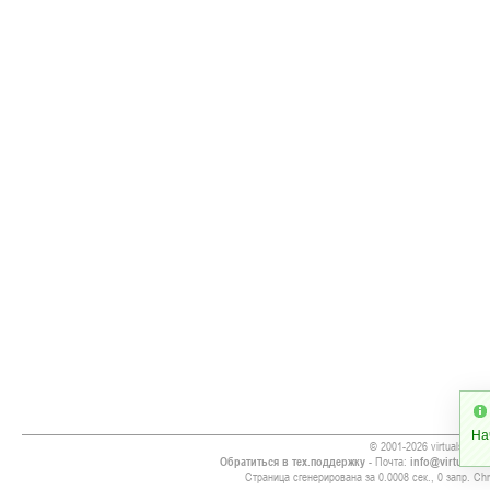
На
© 2001-2026 virtualsoccer
Обратиться в тех.поддержку
- Почта:
info@virtualsoc
Страница сгенерирована за 0.0008 сек., 0 запр. Chr