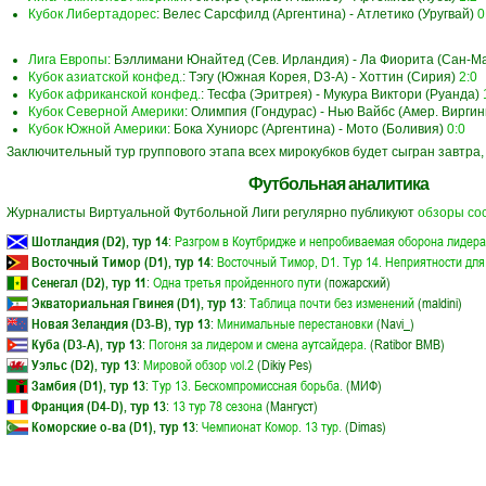
Кубок Либертадорес
: Велес Сарсфилд (Аргентина) - Атлетико (Уругвай)
0
Лига Европы
: Бэллимани Юнайтед (Сев. Ирландия) - Ла Фиорита (Сан-М
Кубок азиатской конфед.
: Тэгу (Южная Корея, D3-A) - Хоттин (Сирия)
2:0
Кубок африканской конфед.
: Тесфа (Эритрея) - Мукура Виктори (Руанда)
Кубок Северной Америки
: Олимпия (Гондурас) - Нью Вайбс (Амер. Вирги
Кубок Южной Америки
: Бока Хуниорс (Аргентина) - Мото (Боливия)
0:0
Заключительный тур группового этапа всех мирокубков будет сыгран завтра, в
Футбольная аналитика
Журналисты Виртуальной Футбольной Лиги регулярно публикуют
обзоры со
Шотландия (D2), тур 14
:
Разгром в Коутбридже и непробиваемая оборона лидера:
Восточный Тимор (D1), тур 14
:
Восточный Тимор, D1. Тур 14. Неприятности для
Сенегал (D2), тур 11
:
Одна третья пройденного пути
(
пожарский
)
Экваториальная Гвинея (D1), тур 13
:
Таблица почти без изменений
(
maldini
)
Новая Зеландия (D3-B), тур 13
:
Минимальные перестановки
(
Navi_
)
Куба (D3-A), тур 13
:
Погоня за лидером и смена аутсайдера.
(
Ratibor BMB
)
Уэльс (D2), тур 13
:
Мировой обзор vol.2
(
Dikiy Pes
)
Замбия (D1), тур 13
:
Тур 13. Бескомпромиссная борьба.
(
МИФ
)
Франция (D4-D), тур 13
:
13 тур 78 сезона
(
Мангуст
)
Коморские о-ва (D1), тур 13
:
Чемпионат Комор. 13 тур.
(
Dimas
)