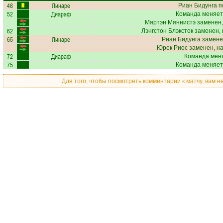
48
Линаре
Риан Бидунга
п
52
Диараф
Команда меняет
Мяртэн Мяннистэ
заменен,
62
Лэнгстон Блэксток
заменен, 
65
Линаре
Риан Бидунга
замене
Юрек Риос
заменен, н
72
Диараф
Команда меня
75
Команда меняет
Для того, чтобы посмотреть комментарии к матчу, вам 