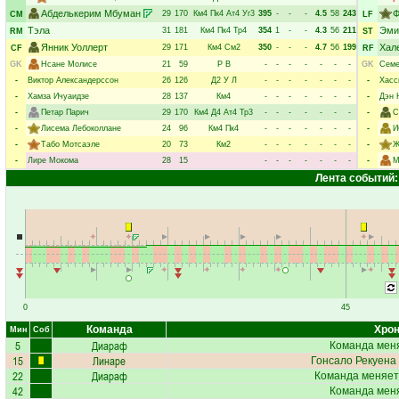
Абделькерим Мбуман
Ф
29
170
Км4
Пк4
Ат4
Уг3
395
-
-
-
4.5
58
243
CM
LF
Тэла
Эми
31
181
Км4
Пк4
Тр4
354
1
-
-
4.3
56
211
RM
ST
Янник Уоллерт
Хал
29
171
Км4
См2
350
-
-
-
4.7
56
199
CF
RF
GK
Нсане Молисе
21
59
Р
В
-
-
-
-
-
-
-
GK
Семе
-
Виктор Александерссон
26
126
Д2
У
Л
-
-
-
-
-
-
-
-
Хасс
-
Хамза Ичуаидзе
28
137
Км4
-
-
-
-
-
-
-
-
Дэн 
-
Петар Парич
29
170
Км4
Д4
Ат4
Тр3
-
-
-
-
-
-
-
-
С
-
Лисема Лебоколлане
24
96
Км4
Пк4
-
-
-
-
-
-
-
-
И
-
Табо Мотсаэле
20
73
Км2
-
-
-
-
-
-
-
-
Ж
-
Лире Мокома
28
15
-
-
-
-
-
-
-
-
М
Лента событий:
0
45
Команда
Хрон
Мин
Соб
5
Диараф
Команда меня
15
Линаре
Гонсало Рекуена
22
Диараф
Команда меняет
42
Команда меня