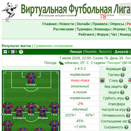
Главная
|
Новости
|
Онлайн
|
Правила
|
Опросы
|
Ре
Расписание
|
Турниры
|
Команды
|
Игроки
|
Т
Рейтинги
|
Форум
|
Чат
|
Конку
Результат матча
|
Сравнение соперников
Линаре
(Лерибе, Лесото)
-
Диараф
(
3
0
7 июля 2026, 22:00. Сезон 78. День 39.
Лиг
Погода:
облачно, 25° C. Стадион "
Линаре
" (80 
Формация
1-4-5-1
Тактика
нормальная
CF
Стиль
тики-така
Уоллерт
Вид защиты
зональный
Защита
в линию
Грубость игры
нормальная
Атмосфера
-2%
LM
CM
RM
Настрой на игру
обычный
CM
CM
Рекуена
Риос
Тэла
Оптимальность
101%
92%
1
2
Колпаков
Мбуман
Соотношение сил
45%
LB
RB
Сыгранность
+7.00%