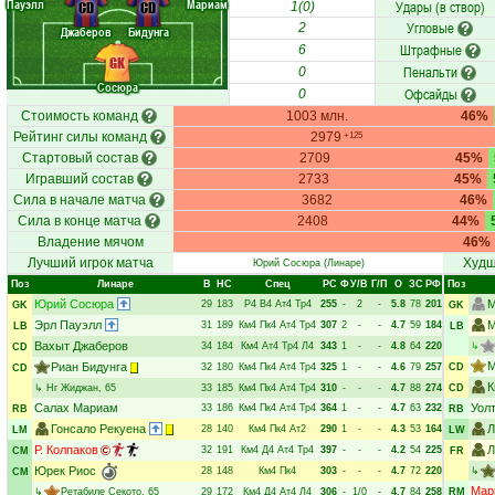
Пауэлл
Мариам
Удары (в створ)
CD
CD
1(0)
Угловые
2
Джаберов
Бидунга
Штрафные
6
GK
Пенальти
0
Сосюра
Офсайды
0
Стоимость команд
1003 млн.
46%
Рейтинг силы команд
2979
+125
Стартовый состав
2709
45%
Игравший состав
2733
45%
Сила в начале матча
3682
46%
Сила в конце матча
2408
44%
Владение мячом
46%
Лучший игрок матча
Худш
Юрий Сосюра
(Линаре)
Поз
Линаре
В
НC
Спец
РC
Ф
У/В
Г/П
О
ЗС
РФ
Поз
Юрий Сосюра
М
29
183
Р4
В4
Ат4
Тр4
255
-
2
-
5.8
78
201
GK
GK
Эрл Пауэлл
М
31
189
Км4
Пк4
Ат4
Тр4
307
2
-
-
4.7
59
184
LB
LB
Вахыт Джаберов
34
184
Км4
Ат4
Тр4
Л4
343
1
-
-
4.8
64
220
↳
CD
М
Риан Бидунга
32
180
Км4
Пк4
Ат4
Тр4
325
1
-
-
4.6
79
257
CD
CD
К
↳
Нг Жиджан
, 65
33
185
Км4
Пк4
Ат4
Тр4
310
-
-
-
4.7
88
274
CD
Салах Мариам
Уол
33
186
Км4
Пк4
Ат4
Тр4
364
1
-
-
4.7
63
232
RB
RB
Гонсало Рекуена
Л
28
140
Км4
Пк4
Ат2
290
1
-
-
4.3
53
164
LM
LW
Р. Колпаков
Л
32
191
Км4
Д4
Ат4
Тр4
397
-
-
-
4.2
54
225
CM
FR
Юрек Риос
28
148
Км4
Пк4
303
-
-
-
4.7
72
220
↳
CM
Мар
↳
Ретабиле Секото
, 65
29
172
Км4
Д4
Ат4
Л4
306
-
1/0
-
4.7
84
258
RM