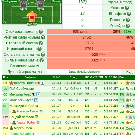
Ссебулиме
Сейла
Удары (в створ)
CD
CD
11(5)
Угловые
7
Араб
Мусо
Штрафные
12
GK
Пенальти
0
Цалонг
Офсайды
0
Стоимость команд
920 млн.
39%
61%
Рейтинг силы команд
2452
46%
Стартовый состав
2732
4
Игравший состав
2791
4
Сила в начале матча
4528
+1137
Сила в конце матча
3025
+772
Владение мячом
Лучший игрок матча
Худш
Дшош Личаба
(Лифефо)
Поз
Лифефо
В
НC
Спец
РC
Ф
У/В
Г/П
О
ЗС
РФ
Поз
Лерато Цалонг
Хо
32
154
Р4
В4
П4
Ка4
375
-
1
-
6.0
83
317
GK
GK
Пий Ссебулиме
Луис 
30
142
Пд4
Ск4
Ат
К
489
-
1/1
-
6.4
60
297
LB
LB
Махдави Араб
Ба
32
173
Ск4
Г4
Ат3
Л4
534
-
-
-
5.9
57
308
CD
SW
Молелеки Мусо
Нд
29
154
Пд4
Ск4
429
-
-
-
6.0
64
279
CD
CD
Ньикадзино Сейла
Му
22
107
Ск4
338
-
-
0/1
6.1
79
268
RB
RB
Дж
↳
Фредерик Тведе
, 50
32
140
Пд3
Ск2
430
-
1/0
-
5.2
84
363
LM
Сондай Лефоли
28
127
Пд4
Ск4
Ат
391
-
2/1
-
5.6
78
307
LW
↳
Д
Са
↳
Арджан Райки
, 50
28
168
Ск4
Ат3
Уг4
480
-
1/0
-
4.8
77
373
DM
Марко Роса
30
125
Пд4
Ск4
Г
425
3
2/0
-
5.3
55
238
Солом
DM
RM
Дшош Личаба
27
134
Пд3
Ск4
У2
Ат2
383
-
2/2
1
6.8
42
164
С.
FR
LF