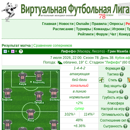
Главная
|
Новости
|
Онлайн
|
Правила
|
Опросы
|
Ре
Расписание
|
Турниры
|
Команды
|
Игроки
|
Т
Рейтинги
|
Форум
|
Чат
|
Конку
Результат матча
|
Сравнение соперников
Лифефо
(Масеру, Лесото)
-
Грин Мамба
6
0
7 июля 2026, 22:00. Сезон 78. День 38.
Кубок а
Погода:
облачно, 19° C. Стадион "
Лифефо
" (60
Формация
1-4-4-2
Тактика
атакующая
ST
CF
Стиль
бей-беги
Коросец
Амум
Вид защиты
зональный
Защита
в линию
LW
RW
FR
Грубость игры
нормальная
Лефоли
Волкер
Личаба
Атмосфера
+2%
Настрой на игру
супер
DM
Оптимальность
102%
114%
1
2
Соотношение сил
Роса
48%
LB
RB
Сыгранность
+6.36%