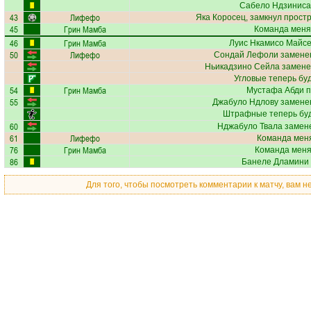
Сабело Ндзиниса
43
Лифефо
Яка Коросец
, замкнул простр
45
Грин Мамба
Команда меня
46
Грин Мамба
Луис Нкамисо Майс
50
Лифефо
Сондай Лефоли
заменен
Ньикадзино Сейла
замене
Угловые теперь бу
54
Грин Мамба
Мустафа Абди
п
55
Джабуло Ндлову
заменен
Штрафные теперь бу
60
Нджабуло Твала
замене
61
Лифефо
Команда меня
76
Грин Мамба
Команда меняе
86
Банеле Дламини
Для того, чтобы посмотреть комментарии к матчу, вам 