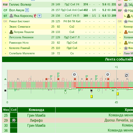
Гиллис Волкер
28
149
Пд2
Ск4
У4
374
-
-
-
5.6
61
231
Эй
RW
ST
Вол Амум
26
157
Пд3
Ск4
Ат4
См4
402
-
1/0
-
5.2
60
246
Нд
CF
RF
Яка Коросец
28
158
Ск4
Г
У4
П
389
-
1/1
1
6.6
53
209
ST
↳
А
GK
Ривал Бистокют
26
125
Р4
В4
П4
Ка4
-
-
-
-
-
-
-
GK
Нко
-
Эванс Сематасе
25
92
Ск2
-
-
-
-
-
-
-
-
Коннор
-
Лелума Пошоли
28
133
Ск4
-
-
-
-
-
-
-
-
Кол
-
Летсоэла Лекоекое
27
129
Пд2
Ск4
Г
Л
-
-
-
-
-
-
-
-
Холан
-
Рамохоро Нсго
23
82
Пд3
Ск4
-
-
-
-
-
-
-
-
Мтх
-
Келелло Рампай
25
110
Пд4
Ск4
-
-
-
-
-
-
-
-
Фин
-
Селебало Мателете
19
72
Ск
-
-
-
-
-
-
-
-
Лаки М
Лента событий:
+1
0
45
Команда
Хрон
Мин
Соб
25
Грин Мамба
Команда меня
29
Лифефо
Дшош Личаба
, 
30
Грин Мамба
Коман
36
Команда меняе