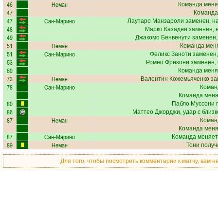
46
Неман
Команда меня
47
Команда
47
Сан-Марино
Лаутаро Манзароли
заменен, н
48
Марко Казадеи
заменен, 
49
Джакомо Бенвенути
заменен,
51
Неман
Команда меня
51
Сан-Марино
Феликс Заноти
заменен,
53
Ромео Фризони
заменен, 
60
Команда меня
73
Неман
Валентин Кожемьяченко
за
78
Сан-Марино
Коман
Команда меняе
80
Пабло Муссони
п
86
Маттео Джорджи
, удар с близ
87
Неман
Коман
Команда меняе
87
Сан-Марино
Команда меняет
89
Неман
Тони
получ
Для того, чтобы посмотреть комментарии к матчу, вам 