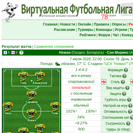
Главная
|
Новости
|
Онлайн
|
Правила
|
Опросы
|
Ре
Расписание
|
Турниры
|
Команды
|
Игроки
|
Т
Рейтинги
|
Форум
|
Чат
|
Конку
Результат матча
|
Сравнение соперников
Неман
(Гродно, Беларусь)
-
Сан-Марино
(А
5
0
7 июля 2026, 22:00. Сезон 78. День 3
Погода:
облачно, 17° C. Стадион "
ЦСК "Неман"
" (
Формация
1-4-4-2
Тактика
CF
CF
все в атаку
Стиль
спартаковский
Тепа
Алыкулов
Вид защиты
зональный
Защита
с последним
AM
Грубость игры
нормальная
Саравия
Настрой на игру
обычный
LM
RM
Оптимальность
101%
130%
1
2
Глиха
Тони
DM
Соотношение сил
54%
Лович
Сыгранность
+9.27%
CD
Удары (в створ)
9(4)
SW