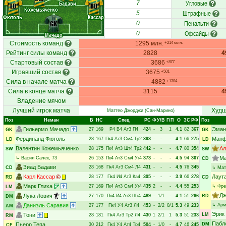
Угловые
Бадави
7
LD
RD
Кожемьяченко
Штрафные
5
Фютоль
Кассар
Пенальти
GK
0
Офсайды
0
Мачадо
Стоимость команд
1295 млн.
+214 млн.
Рейтинг силы команд
2828
4
Стартовый состав
3686
+877
Игравший состав
3675
+501
Сила в начале матча
4882
+1304
Сила в конце матча
3115
4
Владение мячом
Лучший игрок матча
Худш
Маттео Джорджи
(Сан-Марино)
Поз
Неман
В
НC
Спец
РC
Ф
У/В
Г/П
О
ЗС
РФ
Поз
Гильермо Мачадо
Эман
27
169
Р4
В4
Ат3
П4
424
-
3
1
4.1
82
367
GK
GK
Фердинанд Фютоль
Манф
28
167
Пк4
Ат3
См4
Тр2
393
-
-
-
4.1
66
275
LD
LD
Валентин Кожемьяченко
Ал
28
175
Пк4
Ат3
Шт4
Тр2
442
-
-
-
4.7
80
354
SW
SW
Ма
↳
Васил Сачек
, 73
26
153
Пк4
Ат3
См4
Уг4
373
-
-
-
4.5
94
367
CD
Зиад Бадави
28
168
Пк4
Ат3
См4
Л4
431
-
-
-
4.5
76
345
CD
↳
Мат
Карл Кассар
Лаут
28
177
Пк4
И4
Ат3
Ка4
395
-
-
-
3.9
66
278
RD
CD
Марк Глиха
27
169
Пк4
Ат3
См4
Уг4
435
2
-
-
4.4
55
253
↳
Фре
LM
Дж
Лука Лович
27
170
Пк4
И4
Ат3
Шт4
489
-
1/1
-
4.1
51
266
RD
DM
Даниэль Саравия
↳
Арм
27
177
Пк4
У4
Ат3
Л4
453
-
2/2
0/1
5.3
49
233
AM
Эрик
Тони
LM
28
181
Пк4
Ат3
Тр2
Л4
430
1
2/1
1
5.3
51
233
RM
Пабл
Пьерр Тепа
DM
30
212
Пк4
У4
Ат4
Тр4
504
-
1/0
-
4.7
46
245
CF