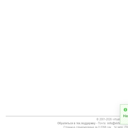
На
© 2001-2026 virtualsoccer
Обратиться в тех.поддержку
- Почта:
info@virtualsoc
Страница сгенерирована за 0.0268 сек., 14 запр. Chr