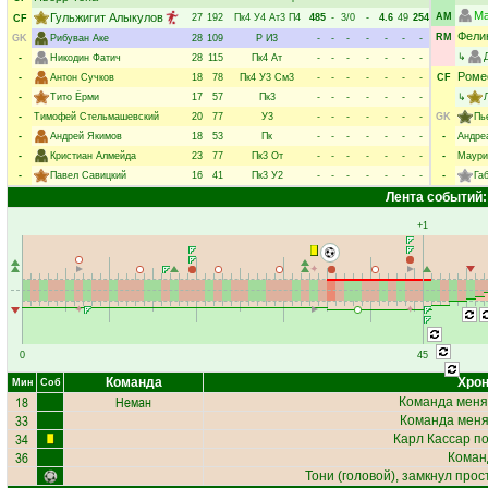
Ма
Гульжигит Алыкулов
AM
27
192
Пк4
У4
Ат3
П4
485
-
3/0
-
4.6
49
254
CF
Фели
RM
GK
Рибуван Аке
28
109
Р
И3
-
-
-
-
-
-
-
↳
-
Никодин Фатич
28
115
Пк4
Ат
-
-
-
-
-
-
-
Роме
-
Антон Сучков
18
78
Пк4
У3
См3
-
-
-
-
-
-
-
CF
-
Тито Ёрми
17
57
Пк3
-
-
-
-
-
-
-
↳
-
Тимофей Стельмашевский
20
77
У3
-
-
-
-
-
-
-
GK
Пь
-
Андрей Якимов
18
53
Пк
-
-
-
-
-
-
-
-
Андре
-
Кристиан Алмейда
23
77
Пк3
От
-
-
-
-
-
-
-
-
Маури
-
Павел Савицкий
16
41
Пк3
У2
-
-
-
-
-
-
-
-
Га
Лента событий:
+1
0
45
Команда
Хрон
Мин
Соб
18
Неман
Команда меня
33
Команда меняе
34
Карл Кассар
по
36
Коман
Тони
(головой), замкнул прос