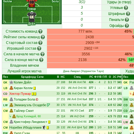
Келли
Бола
Удары (в створ)
CD
3(1)
Угловые
3
Пумар
Штрафные
5
GK
Пенальти
0
Дойл
Офсайды
0
Стоимость команд
777 млн.
45%
Рейтинг силы команд
2438
Стартовый состав
2909
+284
Игравший состав
2902
+116
Сила в начале матча
3556
46%
Сила в конце матча
2138
42%
58
Владение мячом
4
Лучший игрок матча
Худш
Дана Амарал
(Уоррингтон Таун)
Поз
Брэдфорд Сити
В
НC
Спец
РC
Ф
У/В
Г/П
О
ЗС
РФ
Поз
Колин Дойл
Ра
27
168
В4
И4
Ат4
П4
424
-
4
2
3.1
77
341
GK
GK
Киран Келли
29
152
И4
Ат4
От4
К4
377
1
-
-
3.2
47
187
LB
LB
Хектор Пумар
33
119
И4
Ат4
От4
Л4
296
3
-
-
2.2
59
181
↳
CD
Толаджи Бола
Шо
27
151
И4
Ат4
От4
Ка4
337
1
1/1
-
3.4
50
176
RB
SW
Эммануэль Осадебе
30
170
И4
У4
Ат4
Тр4
374
-
-
-
4.0
62
242
LW
CD
Тайлер Смит
Де
22
101
И4
У3
См4
277
-
-
-
3.9
75
210
CM
CD
↳
Брэд Хэллидэй
, 60
25
114
И4
Ат2
От4
259
-
-
-
4.5
79
213
RB
Кристофер Линдквист
33
126
И4
Ат4
От4
К4
276
1
-
-
3.4
56
161
CM
LW
Норибек Ибодуллаев
26
132
И4
Ат4
Шт4
Тр2
280
1
1/0
-
3.0
51
148
CM
DM
Уилл Суан
17
55
И4
195
-
-
-
3.8
73
142
RW
↳