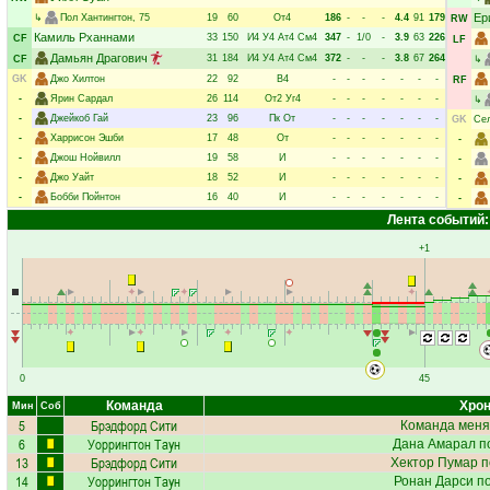
Ер
↳
Пол Хантингтон
, 75
19
60
От4
186
-
-
-
4.4
91
179
RW
Камиль Рханнами
33
150
И4
У4
Ат4
См4
347
-
1/0
-
3.9
63
226
CF
LF
Дамьян Драгович
31
184
И4
У4
Ат4
См4
372
-
-
-
3.8
67
264
CF
↳
GK
Джо Хилтон
22
92
В4
-
-
-
-
-
-
-
RF
-
Ярин Сардал
26
114
От2
Уг4
-
-
-
-
-
-
-
↳
-
Джейкоб Гай
23
96
Пк
От
-
-
-
-
-
-
-
GK
Сел
-
Харрисон Эшби
17
48
От
-
-
-
-
-
-
-
-
-
Джош Нойвилл
19
58
И
-
-
-
-
-
-
-
-
-
Джо Уайт
18
52
И
-
-
-
-
-
-
-
-
-
Бобби Пойнтон
16
40
И
-
-
-
-
-
-
-
-
Лента событий:
+1
0
45
Команда
Хрон
Мин
Соб
5
Брэдфорд Сити
Команда меня
6
Уоррингтон Таун
Дана Амарал
по
13
Брэдфорд Сити
Хектор Пумар
п
14
Уоррингтон Таун
Ронан Дарси
по