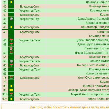
24
Денмарк Бейнс
п
40
Брэдфорд Сити
Команда меняе
40
Уоррингтон Таун
Команда меня
41
Брэдфорд Сити
Коман
41
Уоррингтон Таун
Дана Амарал
(головой)
42
Команда меняет
45
Брэдфорд Сити
Кристофер Линдкви
46
Брэдфорд Сити
Команда
Команда меня
46
Уоррингтон Таун
Джэй Харрис
заменен,
48
Адам Брукс
заменен, 
Пенальтистом те
50
Джош Вела
заменен, на
51
Брэдфорд Сити
Команда меняе
53
Уоррингтон Таун
Оливер Патн
60
Брэдфорд Сити
Тайлер Смит
заменен, 
62
Уоррингтон Таун
Команда меня
63
Команда меняет
75
Брэдфорд Сити
Уилл Суан
заменен, н
78
Коман
85
Норибек Ибодулла
88
Хектор Пумар
получает втору
90
Уоррингтон Таун
+4
Марк Робертс
попросил за
90
Брэдфорд Сити
+4
Киран Келли
по
Для того, чтобы посмотреть комментарии к матчу, вам 