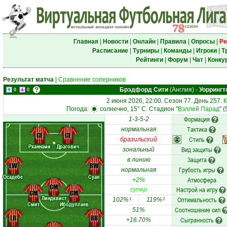
Главная
|
Новости
|
Онлайн
|
Правила
|
Опросы
|
Ре
Расписание
|
Турниры
|
Команды
|
Игроки
|
Т
Рейтинги
|
Форум
|
Чат
|
Конку
Результат матча
|
Сравнение соперников
Брэдфорд Сити
(Англия)
-
Уоррингт
0
0
2 июня 2026, 22:00. Сезон 77. День 257.
К
Погода:
солнечно, 15° C. Стадион "
Вэллей Парад
" 
Формация
1-3-5-2
Тактика
нормальная
CF
CF
Стиль
бразильский
Рханнами
Драгович
Вид защиты
зональный
Защита
в линию
LW
RW
Грубость игры
нормальная
Осадебе
Суан
Атмосфера
+2%
CM
Настрой на игру
супер
CM
CM
Линдквист
Оптимальность
102%
119%
1
2
Смит
Ибодуллаев
Соотношение сил
51%
LB
RB
Сыгранность
+16.70%