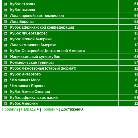
Кубок страны
6
Кубок вызова
5
Лига европейских чемпионов
6
Лига Европы
6
Кубок африканской конфедерации
1
Кубок Либертадорес
1
Кубок Южной Америки
6
Лига чемпионов Америки
1
Кубок Северной и Центральной Америки
1
Национальный суперкубок
6
Коммерческие турниры
5
Кубок межсезонья (старый формат)
1
Кубок Интертото
1
Чемпионат Мира
8
Чемпионат Европы
6
Кубок Азии и Океании
9
Кубок африканских наций
6
Кубок Америки
1
Профиль
|
Награды
|
Трофеи
|
Достижения
18
43