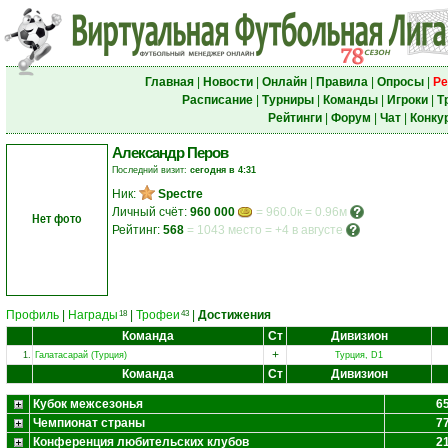
Главная
|
Новости
|
Онлайн
|
Правила
|
Опросы
|
Ре
Расписание
|
Турниры
|
Команды
|
Игроки
|
Т
Рейтинги
|
Форум
|
Чат
|
Конку
Александр Перов
Последний визит:
сегодня в 4:31
Ник:
Spectre
Личный счёт:
960 000
= 960.0к = 0.96м
Нет фото
Рейтинг:
568
=
1043 место
=
+4 в августе
Профиль
|
Награды
|
Трофеи
|
Достижения
18
43
Команда
Ст
Дивизион
+
1.
Галатасарай (Турция)
Турция, D1
Команда
Ст
Дивизион
Кубок межсезонья
6
Чемпионат страны
7
Конференция любительских клубов
2