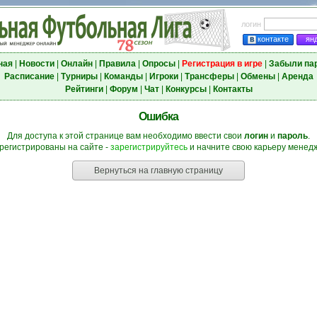
логин
контакте
ян
ная
|
Новости
|
Онлайн
|
Правила
|
Опросы
|
Регистрация в игре
|
Забыли па
Расписание
|
Турниры
|
Команды
|
Игроки
|
Трансферы
|
Обмены
|
Аренда
Рейтинги
|
Форум
|
Чат
|
Конкурсы
|
Контакты
Ошибка
Для доступа к этой странице вам необходимо ввести свои
логин
и
пароль
.
регистрированы на сайте -
зарегистрируйтесь
и начните свою карьеру менедж
Вернуться на главную страницу