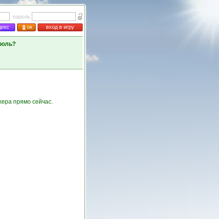
пароль
декс
ок
вход в игру
роль?
ера прямо сейчас.