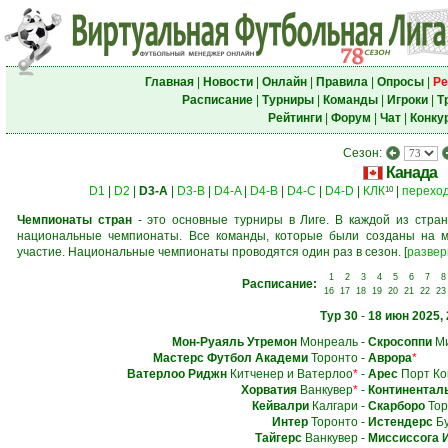
Главная
|
Новости
|
Онлайн
|
Правила
|
Опросы
|
Ре
Расписание
|
Турниры
|
Команды
|
Игроки
|
Т
Рейтинги
|
Форум
|
Чат
|
Конку
Сезон:
Канада
D1
|
D2
|
D3-A
|
D3-B
|
D4-A
|
D4-B
|
D4-C
|
D4-D
|
КЛК
|
перехо
10
Чемпионаты стран
- это основные турниры в Лиге. В каждой из стран
национальные чемпионаты. Все команды, которые были созданы на м
участие. Национальные чемпионаты проводятся один раз в сезон.
[
развер
1
2
3
4
5
6
7
8
Расписание:
16
17
18
19
20
21
22
23
Тур 30
-
18 июн 2025, 
Мон-Руаяль Утремон
Монреаль
-
Скросоппи
Ми
Мастерс Футбол Академи
Торонто
-
Аврора
*
Ватерлоо Риджн
Китченер и Ватерлоо
*
-
Арес
Порт Ко
Хорватия
Ванкувер
*
-
Континентал
Кейвалри
Калгари
-
Скарборо
Тор
Интер
Торонто
-
Истендерс
Бу
Тайгерс
Ванкувер
-
Миссиссога 