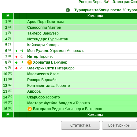
Роверс
Бернаби
*
-
Электрик Си
Турнирная таблица после 30 туро
М
Команда
1
(1)
Арес
Порт Кокитлам
2
(2)
Скросоппи
Милтон
3
(3)
Тайгерс
Ванкувер
4
(4)
Истендерс
Бурлингтон
5
(5)
Кейвалри
Калгари
6
(7)
Мон-Руаяль Утремон
Монреаль
+1
7
(6)
Интер
Торонто
-1
8
(9)
Хорватия
Ванкувер
+1
9
(8)
Электрик Сити
Питерборо
-1
10
(10)
Миссиссога Иглс
11
(11)
Роверс
Бернаби
12
(12)
Континентальс
Торонто
13
(13)
Аврора
14
(14)
Скарборо
Торонто
15
(15)
Мастерс Футбол Академи
Торонто
16
(16)
Ватерлоо Риджн
Китченер и Ватерлоо
М
Команда
Статистика
Все турниры