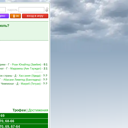
пароль
декс
ок
вход в игру
роль?
рики - Г -
Роан Юнайтед (Замбия)
-
0:1
нат - Г -
Марракеш (Аин Тауждат)
-
2:1
бок страны - Д -
Хассания (Уджда)
-
?:?
Г -
Абахани Лимитед (Бангладеш)
-
?:?
- Чемпионат - Д -
Магреб (Тетуан)
-
?:?
Трофеи
|
Достижения
 69
70, 68-66
70, 69, 67-64