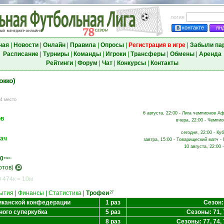
логин
контакте
ян
ная
|
Новости
|
Онлайн
|
Правила
|
Опросы
|
Регистрация в игре
|
Забыли па
Расписание
|
Турниры
|
Команды
|
Игроки
|
Трансферы
|
Обмены
|
Аренда
Рейтинги
|
Форум
|
Чат
|
Конкурсы
|
Контакты
окко)
 4 место
6 августа, 22:00 - Лига чемпионов Аф
ов
вчера, 22:00 - Чемпио
сегодня, 22:00 - Ку
вач
завтра, 15:00 - Товарищеский матч - 
10 августа, 22:00 
0
тыс.
отов)
 474к = 10м
ытия
|
Финансы
|
Статистика
|
Трофеи
27
иканской конфедерации
1 раз
Сезон:
ного суперкубка
5 раз
Сезоны: 71, 
8 раз
Сезоны: 77, 74, 