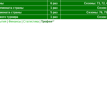
аны
6 раз
Сезоны: 73, 72, 6
мпионата страны
1 раз
Сезон:
пионата страны
5 раз
Сезоны: 76, 75,
кого турнира
1 раз
Сезон:
ытия
|
Финансы
|
Статистика
|
Трофеи
27