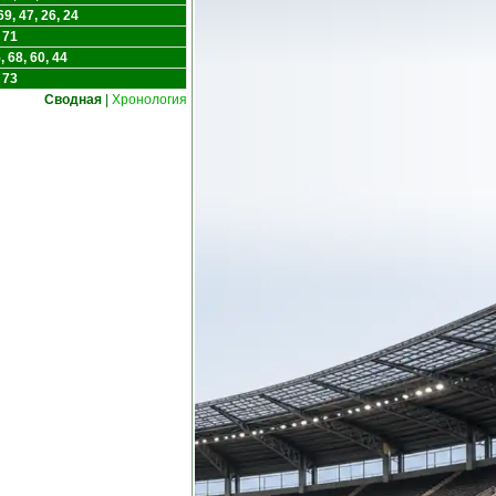
9, 47, 26, 24
 71
 68, 60, 44
 73
Сводная
|
Хронология