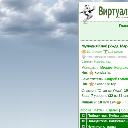
Глав
Мулудия Клуб (Ужда, Мар
D1, 3 место
1/16 финала
Лига чемпионов Африки
:
Группа,
Сборная:
Марокко, нац.
Менеджер:
Михаил Кондак
Ник:
kondasha
Заместитель:
Андрей Голо
Ник:
акселератор
Стадион: "Стад де Ужда",
10
База:
7
уровень (
32
из
32
сл
Финансы:
10 474 194
= 10
Игроки
|
Матчи
|
Сделки
|
Соб
Победитель Кубка афр
Победитель националь
Чемпион страны