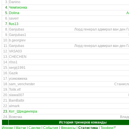
3.
Danino
4.
Чемпионка
5.
Dolina
А
6.
saverr
7.
flus13
8.
Ganjubas
Лорд генерал адмирал ван ден 
9.
Ganjubas1
10.
b.georgiev
11.
Ganjubas
Лорд генерал адмирал ван ден 
12.
VASA03
13.
CHECHEN
14.
r0ss1
15.
sergij1991
16.
Gazik
17.
усиковжека
18.
sam_venchester
Станисл
19.
Tolik.vlf
20.
slawa007
21.
BamBalbi
22.
almark
23.
Кот_Шредингера
24.
Вовочка
Влад
История тренеров команды
Игроки
|
Матчи
|
Сделки
|
События
|
Финансы
|
Статистика
|
Трофеи
27