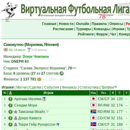
Главная
|
Новости
|
Онлайн
|
Правила
|
Опросы
|
Ре
Расписание
|
Турниры
|
Команды
|
Игроки
|
Т
Рейтинги
|
Форум
|
Чат
|
Конку
Сикокутюо (Морияма, Япония)
D2, 14 место
1/32 финала
Менеджер:
Dnepr Чемпион
Ник:
DNEPR 83
Стадион: "Сагава Экспресс Морияма",
70
тыс.
База:
6
уровень (
27
из
27
слотов)
Финансы:
1 137 781
= 1 137к = 1м
Игроки
|
Матчи
|
Сделки
|
События
|
Финансы
|
Статистика
|
Трофеи
50
Игрок
№
Нац
Поз
В
С
У
Аригава Маэяма
CM
/
CF
34
135
-
1
Сеиджи Мори
RF
/
RM
32
174
-
2
Тамсанка Мхайз
RD
/
RM
31
177
-
3
Дзиро Камата
CD
/
CM
32
151
-
4
Торри Гейр Рунарссон
CM
/
CF
31
188
-
5