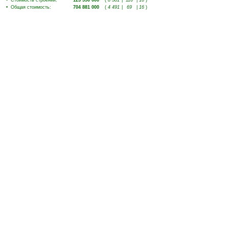
•
Стоимость строений
:
123 550 000
(
8 581
|
116
|
16
)
•
Общая стоимость
:
704 881 000
(
4 491
|
69
|
16
)