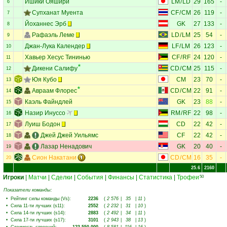
Ишики Ояшири
LM
/
LD
29
165
-
6
Супханат Муента
CF
/
CM
26
119
-
7
Йоханнес Эрб
GK
27
133
-
8
Рафаэль Леме
LD
/
LM
25
54
-
9
Джан-Лука Календер
LF
/
LM
26
123
-
10
Хавьер Хесус Тининью
CF
/
RF
24
120
-
11
Дикени Салифу
CD
/
CM
25
115
-
12
Юя Кубо
CM
23
70
-
13
Авраам Флорес
CD
/
CM
22
91
-
14
Каэль Файндлей
GK
23
88
-
15
Назир Инуссо
RM
/
RF
22
98
-
16
Луиш Бодон
CD
22
42
-
17
Джей Джей Уильямс
CF
22
42
-
18
Лазар Ненадович
GK
20
40
-
19
Сион Накатани
CD
/
CM
16
35
-
20
25.6
2160
Игроки
|
Матчи
|
Сделки
|
События
|
Финансы
|
Статистика
|
Трофеи
50
Показатели команды:
•
Рейтинг силы команды (Vs)
:
2236
(
2 576
|
35
|
11
)
•
Сила 11-ти лучших (s11)
:
2552
(
2 232
|
31
|
10
)
•
Сила 14-ти лучших (s14)
:
2883
(
2 492
|
34
|
11
)
•
Сила 17-ти лучших (s17)
:
3101
(
2 943
|
38
|
13
)