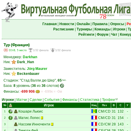
Главная
|
Новости
|
Онлайн
|
Правила
|
Опросы
|
Ре
Расписание
|
Турниры
|
Команды
|
Игроки
|
Т
Рейтинги
|
Форум
|
Чат
|
Конку
Тур (Франция)
D3-B, 5 место
1/32 финала
1/32 финала
Менеджер:
Darkhan
Ник:
Dark_Han
Заместитель:
Jörg Maurer
Ник:
Beckenbauer
Стадион: "Стад Валли дю Шер",
65
тыс.
База:
8
уровень (
36
из
36
слотов)
Финансы:
-699 906
= -699к = -0м
Игроки
|
Матчи
|
Сделки
|
События
|
Финансы
|
Статистика
|
Трофеи
12
Игрок
№
Нац
Поз
В
С
У
Кошари Льюис
CM
/
CD
31
132
-
1
Матис Лопес
CM
/
CD
31
154
-
2
Нассим Инноченти
CD
/
CM
28
143
-
3
Тимоти Фей
CF
/
CM
28
150
-
4