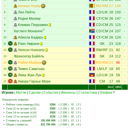
Килиан Нгуму
RD
/
RM
27
146
-
5
Лео Лейте
LD
/
LM
28
150
-
6
Родни Мазику
CF
/
CM
26
147
-
7
Клеман Перражин
CD
/
CM
25
115
-
8
Катлего Монагенг
CD
/
CM
24
107
-
9
Абиола Бадиру
CF
/
CM
26
124
-
10
Раис Амрани
GK
23
118
-
11
Уилсон Нзенапу
RM
/
RF
21
92
-
12
Франсеску Байёль
GK
24
112
-
13
Райен Мабрук
RD
/
RM
23
96
-
14
Тимео Саватьер
LM
/
LF
18
60
-
15
Люка Жан-Луи
LD
/
LM
19
58
-
16
Амори Гарнье Мери
CM
17
49
-
17
24.6
1953
Игроки
|
Матчи
|
Сделки
|
События
|
Финансы
|
Статистика
|
Трофеи
12
Показатели команды:
•
Рейтинг силы команды (Vs)
:
2284
(
2 289
|
32
|
3
)
•
Сила 11-ти лучших (s11)
:
2560
(
2 166
|
32
|
3
)
•
Сила 14-ти лучших (s14)
:
2920
(
2 306
|
32
|
3
)
•
Сила 17-ти лучших (s17)
:
3236
(
2 398
|
30
|
3
)
•
Стоимость строений
:
193 450 000
(
1 263
|
12
|
1
)
•
Общая стоимость
:
831 799 000
(
2 848
|
39
|
8
)