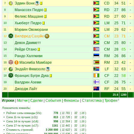
Эдвин Вонк
CD
34
51
-
7
Манассех Педро
RD
27
86
-
8
Феликс Маццане
RD
27
60
-
9
Хьюберт Педро
LM
25
71
-
10
Мэрвин Овоморани
LM
29
62
-
11
Вилфред Сахуйе
CM
23
71
-
12
Девон Дамметт
CM
25
80
-
13
Рейде Отано
CM
28
65
-
14
Рандо Халлкиви
RM
26
86
-
15
Масимба Мамбаре
RM
23
42
-
16
Эндайл Фикизоло
LF
32
63
-
17
Францис Бугре Дука
CF
22
58
-
18
Валдрин Аземи
CF
26
75
-
19
Джордж Лайт
RF
24
55
-
20
25.8
1280
Игроки
|
Матчи
|
Сделки
|
События
|
Финансы
|
Статистика
|
Трофеи
7
Показатели команды:
•
Рейтинг силы команды (Vs)
:
778
(
11 781
|
32
|
16
)
•
Сила 11-ти лучших (s11)
:
813
(
11 726
|
32
|
16
)
•
Сила 14-ти лучших (s14)
:
998
(
11 564
|
32
|
16
)
•
Сила 17-ти лучших (s17)
:
1161
(
11 441
|
32
|
16
)
•
Стоимость строений
:
3 200 000
(
11 622
|
31
|
15
)