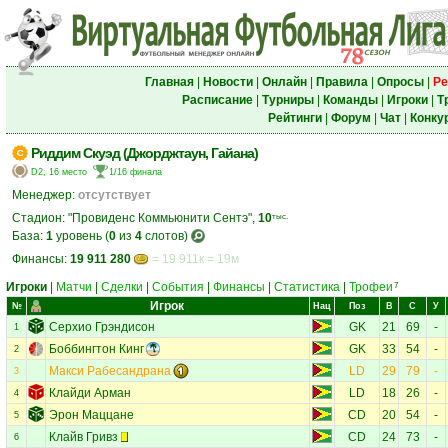
Главная
|
Новости
|
Онлайн
|
Правила
|
Опросы
|
Ре
Расписание
|
Турниры
|
Команды
|
Игроки
|
Т
Рейтинги
|
Форум
|
Чат
|
Конку
Риддим Скуэд (Джорджтаун, Гайана)
D2, 16 место
1/16 финала
Менеджер:
отсутствует
Стадион: "Провиденс Коммьюнити Сентэ",
10
тыс.
База:
1
уровень (
0
из
4
слотов)
Финансы:
19 911 280
= 19 911к = 19м
Игроки
|
Матчи
|
Сделки
|
События
|
Финансы
|
Статистика
|
Трофеи
7
Игрок
№
Нац
Поз
В
С
У
Серхио Грэндисон
GK
21
69
-
1
Боббингтон Кинг
GK
33
54
-
2
Макси Рабесандрана
LD
29
79
-
3
Клайди Арман
LD
18
26
-
4
Эрон Маццане
CD
20
54
-
5
Клайв Гривз
CD
24
73
-
6