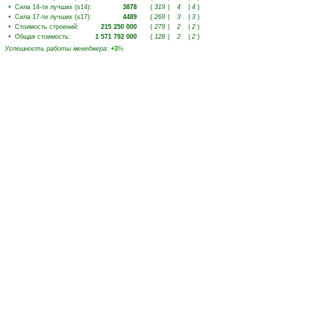
•
Сила 14-ти лучших (s14)
:
3878
(
319
|
4
|
4
)
•
Сила 17-ти лучших (s17)
:
4489
(
269
|
3
|
3
)
•
Стоимость строений
:
215 250 000
(
279
|
2
|
2
)
•
Общая стоимость
:
1 571 792 000
(
128
|
2
|
2
)
Успешность работы менеджера
:
+3
%