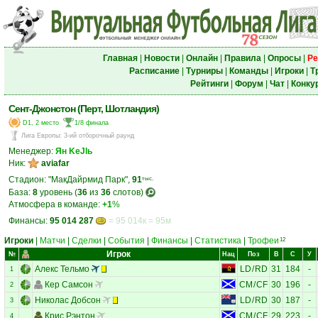
Главная
|
Новости
|
Онлайн
|
Правила
|
Опросы
|
Ре
Расписание
|
Турниры
|
Команды
|
Игроки
|
Т
Рейтинги
|
Форум
|
Чат
|
Конку
Сент-Джонстон (Перт, Шотландия)
D1, 2 место
1/8 финала
Лига Европы
:
3-ий отборочный раунд
Менеджер:
Ян KеJlь
Ник:
aviafar
Стадион: "МакДайрмид Парк",
91
тыс.
База:
8
уровень (
36
из
36
слотов)
Атмосфера в команде:
+1
%
Финансы:
95 014 287
= 95 014к = 95м
Игроки
|
Матчи
|
Сделки
|
События
|
Финансы
|
Статистика
|
Трофеи
12
Игрок
№
Нац
Поз
В
С
У
Алекс Тельмо
LD
/
RD
31
184
-
1
Кер Самсон
CM
/
CF
30
196
-
2
Николас Добсон
LD
/
RD
30
187
-
3
Крис Рэнтон
CM
/
CF
29
223
-
4