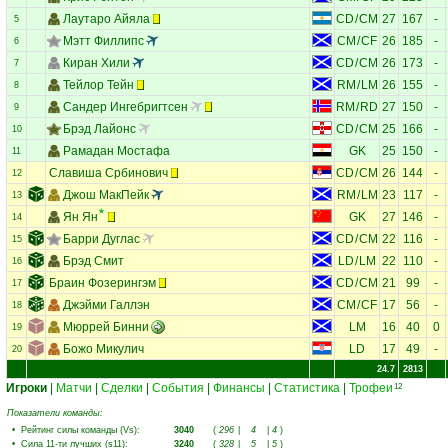
Лаутаро Айяла
CD
/
CM
27
167
-
5
Мэтт Филлипс
CM
/
CF
26
185
-
6
Киран Хили
CD
/
CM
26
173
-
7
Тейлор Тейн
RM
/
LM
26
155
-
8
Сандер Ингебригтсен
RM
/
RD
27
150
-
9
Брэд Лайонс
CD
/
CM
25
166
-
10
Рамадан Мостафа
GK
25
150
-
11
Славиша Србинович
CD
/
CM
26
144
-
12
Джош МакПейк
RM
/
LM
23
117
-
13
Ян Ян
GK
27
146
-
14
Барри Дуглас
CD
/
CM
22
116
-
15
Брэд Смит
LD
/
LM
22
110
-
16
Браин Фозерингэм
CD
/
CM
21
99
-
17
Джэйми Галлэн
CM
/
CF
17
56
-
18
Мюррей Бинни
LM
16
40
0
19
Божо Микулич
LD
17
49
-
20
24.7
2813
Игроки
|
Матчи
|
Сделки
|
События
|
Финансы
|
Статистика
|
Трофеи
12
Показатели команды:
•
Рейтинг силы команды (Vs)
:
3040
(
296
|
4
|
4
)
•
Сила 11-ти лучших (s11)
:
3240
(
328
|
5
|
5
)