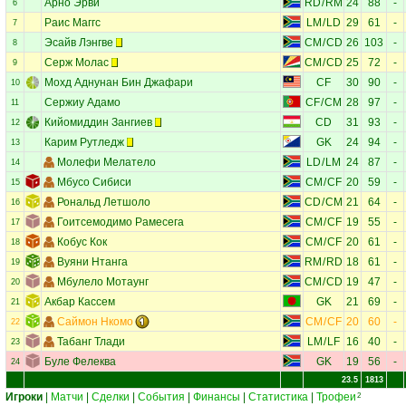
Арно Эрви
RD
/
RM
24
88
-
6
Раис Маггс
LM
/
LD
29
61
-
7
Эсайв Лэнгве
CM
/
CD
26
103
-
8
Серж Молас
CM
/
CD
25
72
-
9
Мохд Аднунан Бин Джафари
CF
30
90
-
10
Сержиу Адамо
CF
/
CM
28
97
-
11
Кийомиддин Зангиев
CD
31
93
-
12
Карим Рутледж
GK
24
94
-
13
Молефи Мелатело
LD
/
LM
24
87
-
14
Мбусо Сибиси
CM
/
CF
20
59
-
15
Рональд Летшоло
CD
/
CM
21
64
-
16
Гоитсемодимо Рамесега
CM
/
CF
19
55
-
17
Кобус Кок
CM
/
CF
20
61
-
18
Вуяни Нтанга
RM
/
RD
18
61
-
19
Мбулело Мотаунг
CM
/
CD
19
47
-
20
Акбар Кассем
GK
21
69
-
21
Саймон Нкомо
CM
/
CF
20
60
-
22
Табанг Тлади
LM
/
LF
16
40
-
23
Буле Фелеква
GK
19
56
-
24
23.5
1813
Игроки
|
Матчи
|
Сделки
|
События
|
Финансы
|
Статистика
|
Трофеи
2