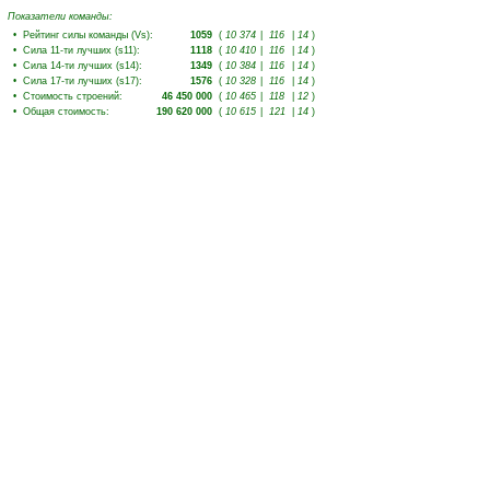
Показатели команды:
•
Рейтинг силы команды (Vs)
:
1059
(
10 374
|
116
|
14
)
•
Сила 11-ти лучших (s11)
:
1118
(
10 410
|
116
|
14
)
•
Сила 14-ти лучших (s14)
:
1349
(
10 384
|
116
|
14
)
•
Сила 17-ти лучших (s17)
:
1576
(
10 328
|
116
|
14
)
•
Стоимость строений
:
46 450 000
(
10 465
|
118
|
12
)
•
Общая стоимость
:
190 620 000
(
10 615
|
121
|
14
)