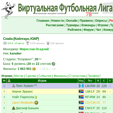
Главная
|
Новости
|
Онлайн
|
Правила
|
Опросы
|
Ре
Расписание
|
Турниры
|
Команды
|
Игроки
|
Т
Рейтинги
|
Форум
|
Чат
|
Конку
Спэйн (Кейптаун, ЮАР)
D4-A, 15 место
1/256 финала
1/64 финала
Менеджер:
Мирослав Осадчий
Ник:
kanuber
Стадион: "Клэрмонт",
28
тыс.
База:
5
уровень (
20
из
22
слотов)
Финансы:
1 863 901
= 1 863к = 1м
Игроки
|
Матчи
|
Сделки
|
События
|
Финансы
|
Статистика
|
Трофеи
2
Игрок
№
Нац
Поз
В
С
У
Луис Хуареc
(2)
LM
/
RM
28
120
-
1
Керни Эрранс
LM
/
LF
29
69
-
2
Нэйт Паргелла
RF
/
RM
24
80
-
3
Цепо Моймэйн
CD
/
CM
25
77
-
4
Джозеф Баньян
CM
/
CF
25
110
-
5