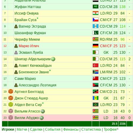
Абдалали Алалош
LD
/
RD
27
113
-
5
Жуфан Натташ
CD
/
CM
28
138
-
6
Иссиф Онвука
LD
/
RD
29
84
-
7
Брайан Суса
CM
/
CF
27
108
-
8
Вагнер Эстрада
CD
/
CM
29
114
-
9
Шазанфар Фуркан
CF
/
CM
28
124
-
10
Черифу Микем
RD
/
RM
25
96
-
11
Марко Илич
CM
/
CF
25
123
--
12
Эсмаил Луиба
GK
25
130
-
13
Шнигар Абделькарим
CD
/
CM
25
115
2
14
Ахмет Кючюкайдын
LD
/
RD
24
84
-
15
Бонгинкоси Зване
LM
/
RM
25
102
-
16
Сами Марио
CM
/
CF
25
123
-
17
Алессандро Лоэтиция
CF
/
CM
25
130
-
18
Артнел Бентгард
CM
/
CD
21
73
-
19
Джон Стюард Ашер
GK
21
67
-
20
Абдел Вета Сир
LD
/
RD
23
79
-
21
Вильям Атиссо
LD
18
43
0
22
Вилли Абуджо
LD
16
40
0
23
25.5
2336
Игроки
|
Матчи
|
Сделки
|
События
|
Финансы
|
Статистика
|
Трофеи
5