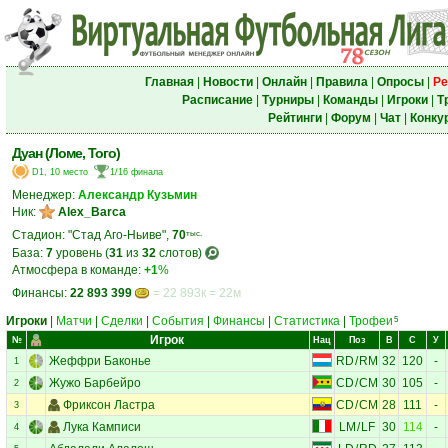
Главная
|
Новости
|
Онлайн
|
Правила
|
Опросы
|
Ре
Расписание
|
Турниры
|
Команды
|
Игроки
|
Т
Рейтинги
|
Форум
|
Чат
|
Конку
Дуан (Ломе, Того)
D1, 10 место
1/16 финала
Менеджер:
Александр Кузьмин
Ник:
Alex_Barca
Стадион: "Стад Аго-Ньиве",
70
тыс.
База:
7
уровень (
31
из
32
слотов)
Атмосфера в команде:
+1
%
Финансы:
22 893 399
= 22 893к = 22м
Игроки
|
Матчи
|
Сделки
|
События
|
Финансы
|
Статистика
|
Трофеи
5
Игрок
№
Нац
Поз
В
С
У
Жеффри Баконье
RD
/
RM
32
120
-
1
Жужо Барбейро
CD
/
CM
30
105
-
2
Фриксон Ластра
CD
/
CM
28
111
-
3
Лука Камписи
LM
/
LF
30
114
-
4