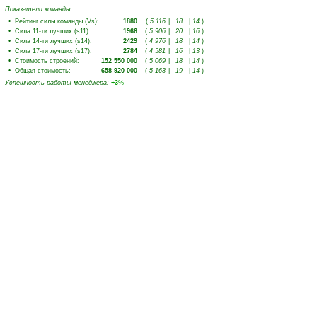
Показатели команды:
•
Рейтинг силы команды (Vs)
:
1880
(
5 116
|
18
|
14
)
•
Сила 11-ти лучших (s11)
:
1966
(
5 906
|
20
|
16
)
•
Сила 14-ти лучших (s14)
:
2429
(
4 976
|
18
|
14
)
•
Сила 17-ти лучших (s17)
:
2784
(
4 581
|
16
|
13
)
•
Стоимость строений
:
152 550 000
(
5 069
|
18
|
14
)
•
Общая стоимость
:
658 920 000
(
5 163
|
19
|
14
)
Успешность работы менеджера
:
+3
%