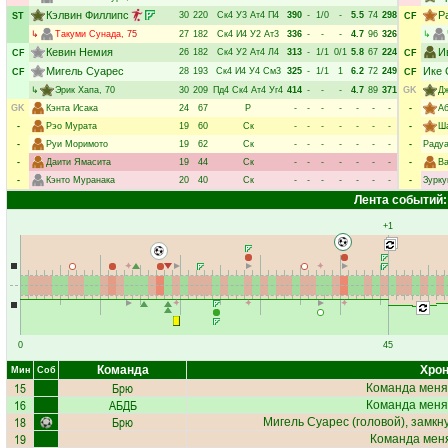
Кэлвин Филлипс
Р
30
220
Ск4
У3
Ат4
П4
390
-
1/0
-
5.5
74
298
ST
CF
↳
Такуми Сунада
, 75
27
182
Ск4
И4
У2
Ат3
336
-
-
-
4.7
96
326
↳
Кевин Немия
И
26
182
Ск4
У2
Ат4
Л4
313
-
1/1
0/1
5.8
67
224
CF
CF
Мигель Суарес
Ике 
28
193
Ск4
И4
У4
См3
325
-
1/1
1
6.2
72
249
CF
CF
↳
Эрик Хапа
, 70
30
209
Пд4
Ск4
Ат4
Уг4
414
-
-
-
4.7
89
371
GK
Д
GK
Кэнта Исака
24
67
Р
-
-
-
-
-
-
-
-
Аб
-
Рэо Мурата
19
60
Ск
-
-
-
-
-
-
-
-
Ш
-
Руи Моримото
19
62
Ск
-
-
-
-
-
-
-
-
Раду
-
Даити Ямасита
19
44
Ск
-
-
-
-
-
-
-
-
В
-
Кэнто Муранака
20
40
Ск
-
-
-
-
-
-
-
-
Зурку
Лента событий:
+1
0
45
Команда
Хрон
Мин
Соб
15
Брю
Команда меня
16
АБДБ
Команда меня
18
Брю
Мигель Суарес
(головой), замкн
19
Команда меня