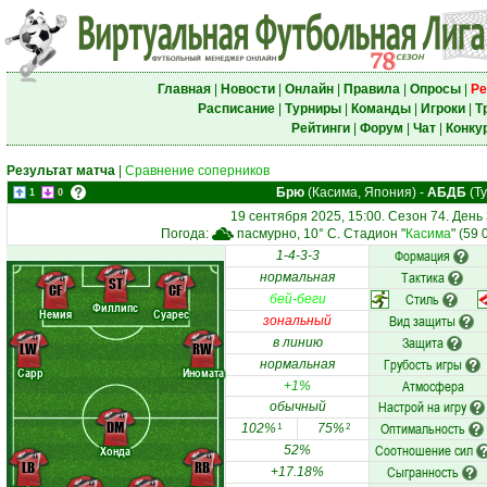
Главная
|
Новости
|
Онлайн
|
Правила
|
Опросы
|
Ре
Расписание
|
Турниры
|
Команды
|
Игроки
|
Т
Рейтинги
|
Форум
|
Чат
|
Конку
Результат матча
|
Сравнение соперников
Брю
(Касима, Япония)
-
АБДБ
(Ту
1
0
19 сентября 2025, 15:00. Сезон 74. День
Погода:
пасмурно, 10° C. Стадион "
Касима
" (59
Формация
1-4-3-3
Тактика
нормальная
ST
CF
CF
Стиль
бей-беги
Филлипс
Немия
Суарес
Вид защиты
зональный
Защита
в линию
LW
RW
Грубость игры
нормальная
Сарр
Иномата
Атмосфера
+1%
Настрой на игру
обычный
DM
Оптимальность
102%
75%
1
2
Соотношение сил
Хонда
52%
LB
RB
Сыгранность
+17.18%