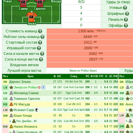
Ройал
Масуда
Удары (в створ)
CD
CD
9(5)
Угловые
5
Самир
Гарелло
Штрафные
4
GK
Пенальти
0
Эльва
Офсайды
0
Стоимость команд
1300 млн.
+138 млн.
Рейтинг силы команд
3449
+134
Стартовый состав
2411
+89
Игравший состав
2600
+165
Сила в начале матча
3482
+826
Сила в конце матча
2837
+712
Владение мячом
Лучший игрок матча
Худш
Эмерсон Ройал
(Брю)
Поз
Брю
В
НC
Спец
РC
Ф
У/В
Г/П
О
ЗС
РФ
Поз
Дарнел Эльва
Ибра
27
170
Р4
В4
Ат4
П4
295
-
1
-
5.8
82
254
GK
GK
Эмерсон Ройал
Ю
28
197
Ск4
Ат4
См
Ка4
358
2
1/1
1
6.4
54
202
LB
LD
Мохамед Самир
О
30
217
Пд4
Ск4
Ат4
383
-
1/0
-
5.9
56
226
CD
SW
Томмазо Гарелло
О
29
207
Ск4
Ат4
См4
Л4
342
-
-
-
5.7
55
196
CD
CD
Рё Масуда
Анхе
28
166
Ск4
И4
Ат3
334
-
1/1
-
5.8
63
222
RB
RD
Исмаил Сарр
30
223
Пд4
Ск4
Ат4
Шт4
416
-
2/1
0/1
5.7
59
259
↳
LW
Л
Коши Хонда
25
89
Ск
156
-
-
-
5.2
81
127
LM
DM
↳
↳
Рис Джеймс
, 46
30
219
Ск4
И4
Ат4
От4
371
-
1/0
-
4.8
82
305
Э
Наоки Иномата
23
82
Ск
170
-
-
-
5.3
77
132
DM
RW
А
↳
Таики Нисимура
, 46
25
167
Ск4
И4
Ат3
П4
309
-
-
-
4.8
81
253
RM