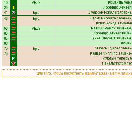
19
АБДБ
Команда меняе
20
Лоренцо Хейвег
41
Брю
Эмерсон Ройал
(головой),
46
Брю
Наоки Иномата
заменен,
Коши Хонда
заменен
50
АБДБ
Разими Рамли
заменен,
60
Лоренцо Хейвег
замене
65
Анхе Нгесама
заменен,
66
Коман
70
Брю
Мигель Суарес
замене
75
Кэлвин Филлипс
заменен
Угловые теперь 
Пенальтистом те
Для того, чтобы посмотреть комментарии к матчу, вам 