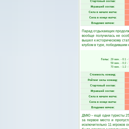
Стартовый состав:
Игравший состав:
Сила в начале матча:
Сила в конце матча:
Владение мячом:
Парад отдыхающих продолжи
вообще получилась не осо
вышел к историческому ста
клубом в туре, победившим 
Голы:
29 мин.
- 0:1 -
59 мин.
- 0:2 -
70 мин.
- 1:2 -
Стоимость команд:
Рейтинг силы команд:
Стартовый состав:
Игравший состав:
Сила в начале матча:
Сила в конце матча:
Владение мячом:
ДМЮ – ещё одни туристы 25-
за первое место и пропус
исключительно 11 игроков о