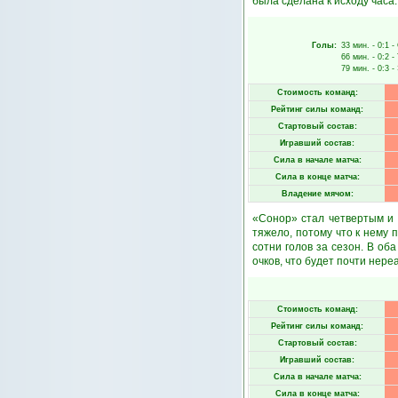
была сделана к исходу часа
Голы:
33 мин.
- 0:1 -
66 мин.
- 0:2 -
79 мин.
- 0:3 -
Стоимость команд:
Рейтинг силы команд:
Стартовый состав:
Игравший состав:
Сила в начале матча:
Сила в конце матча:
Владение мячом:
«Сонор» стал четвертым и 
тяжело, потому что к нему 
сотни голов за сезон. В об
очков, что будет почти нере
Стоимость команд:
Рейтинг силы команд:
Стартовый состав:
Игравший состав:
Сила в начале матча:
Сила в конце матча: