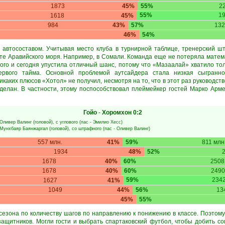
1873
45%
55%
2
55%
1
1618
45%
984
43%
57%
132
46%
54%
 автосоставом. Учитывая место клуба в турнирной таблице, тренерский ш
рте Аравийского моря. Например, в Сомали. Команда еще не потеряла матем
того и сегодня упустила отличный шанс, потому что «Мазаалай» хватило тол
рвого тайма. Основной проблемой аутсайдера стала низкая сыгран
икаких плюсов «Хотол» не получил, несмотря на то, что в этот раз руководст
сделан. В частности, этому поспособствовал плеймейкер гостей Марко Ар
Гойо
-
Хоромхон
0:2
Оливер Валинг
(головой), с углового (пас -
Эмилио Хесс
)
Мунхбаяр Баянжаргал
(головой), со штрафного (пас -
Оливер Валинг
)
557 млн.
41%
59%
811 млн
1934
48%
52%
1678
40%
60%
2508
1678
40%
60%
2490
59%
234
1627
41%
1049
44%
56%
13
45%
55%
 сезона по количеству шагов по направлению к понижению в классе. Поэтому
защитников. Могли гости и выбрать спартаковский футбол, чтобы добить со