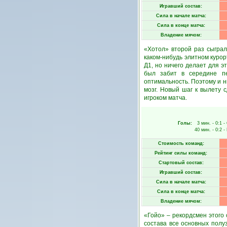
Игравший состав:
Сила в начале матча:
Сила в конце матча:
Владение мячом:
«Хотол» второй раз сыграл
каком-нибудь элитном куро
Д1, но ничего делает для э
был забит в середине пе
оптимальность. Поэтому и н
мозг. Новый шаг к вылету 
игроком матча.
Голы:
3 мин.
- 0:1 -
40 мин.
- 0:2 -
Стоимость команд:
Рейтинг силы команд:
Стартовый состав:
Игравший состав:
Сила в начале матча:
Сила в конце матча:
Владение мячом:
«Гойо» – рекордсмен этого
состава все основных полу