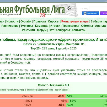
логин
контакте
ян
ная
|
Новости
|
Онлайн
|
Правила
|
Опросы
|
Регистрация в игре
|
Забыли па
Расписание
|
Турниры
|
Команды
|
Игроки
|
Трансферы
|
Обмены
|
Аренда
Рейтинги
|
Форум
|
Чат
|
Конкурсы
|
Контакты
 победы, парад «отдыхающих» и «Дерен» против всех. Итоги 2
Сезон 75. Чемпионаты стран. Монголия, D1
Тур 25
- 285 день, 1 декабря 2025
их дней стал брошенный на произвол судьбы «Улаанбаатар». Подробност
отчёте о матче команды, стоимость которой составляет космические 25 мо
ачной и безрадостной.
 итогом стало то, что «Цолмон» смог увеличить отрыв от преследов
 в Монголии, кажется, прямо с 1 декабря стартовали зимние каникулы, п
еприличным. И обо всём по порядку.
Хотол
* -
Мазаалай
0:1
Марко Армеллино
, удар с близкого расстояния (пас -
Гарет Эбанкс
)
794 млн.
46%
54%
943 м
2071
48%
52%
1873
46%
54%
2