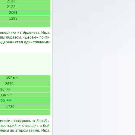
2123
2123
2061
1293
оперника из Эрденета. Игра
им образом, «Дерен» почти
 «Дерен» стал единственным
857 млн.
2679
036
+530
036
+377
795
+464
1735
ически отказалась от борьбы
пьютерийн» отправит в бой
амены во втором тайме. Игра