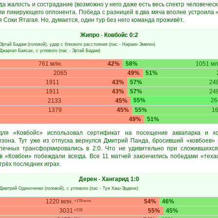
а жалость и сострадание (возможно у него даже есть весь спектр человечески
али пикирующего оппонента. Победа с разницей в два мяча вполне устроила
 Соки Ятагая. Но, думается, один тур без него команда проживёт.
Жипро
-
Ковбойс
0:2
Эртай Бадам
(головой), удар с близкого расстояния (пас -
Нараин Эмиген
)
Джаргал Баясах
, с углового (пас -
Эртай Бадам
)
761 млн.
42%
58%
1051 мл
2065
49%
51%
1911
43%
57%
24
1911
43%
57%
24
55%
26
2133
45%
1379
45%
55%
1
49%
51%
ля «Ковбойс» использовал сертификат на посещение аквапарка и х
зона. Тут уже из отпуска вернулся Дмитрий Панда, бросивший «ковбоев»
опечных трансформировались в 2:0. Что не удивительно при сложившихся
в «Ковбои» побеждали всегда. Все 11 матчей закончились победами «техас
трёх последних играх.
Дерен
-
Хангарид
1:0
Дмитрий Одиноченко
(головой), с углового (пас -
Туя Хаш-Эрдене
)
1220 млн.
54%
46%
+178 млн.
3031
55%
45%
+578