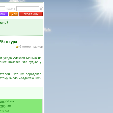
пароль
декс
ок
вход в игру
роль?
5-го тура
6 комментариев
и ухода Алексея Монько из
нет. Кажется, что судьба у
ателей. Это их порадовал
оэтому число «отдыхающих»
лн.
+149 млн.
2280
+209
209
+336