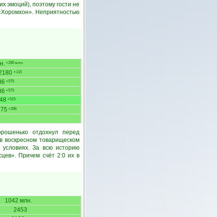
х эмоций), поэтому гости не
 «Хоромхон». Неприятностью
н.
+290 млн.
2180
+115
86
+575
86
+575
48
+515
675
+296
орошенько отдохнул перед
 в воскресном товарищеском
 условиях. За всю историю
цев». Причем счёт 2:0 их в
1042 млн.
2453