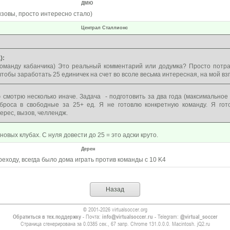
ДМЮ
ызовы, просто интересно стало)
Централ Сталлионс
):
оманду кабанчика) Это реальный комментарий или додумка? Просто потра
чтобы заработать 25 единичек на счет во всоле весьма интересная, на мой взг
 смотрю несколько иначе. Задача - подготовить за два года (максимальное
броса в свободные за 25+ ед. Я не готовлю конкретную команду. Я гот
рес, вызов, челлендж.
новых клубах. С нуля довести до 25 = это адски круто.
Дерен
еходу, всегда было дома играть против команды с 10 K4
Назад
© 2001-2026 virtualsoccer.org
Обратиться в тех.поддержку
- Почта:
info@virtualsoccer.ru
- Telegram:
@virtual_soccer
Страница сгенерирована за 0.0385 сек., 67 запр. Chrome 131.0.0.0. Macintosh. jQ2.ru