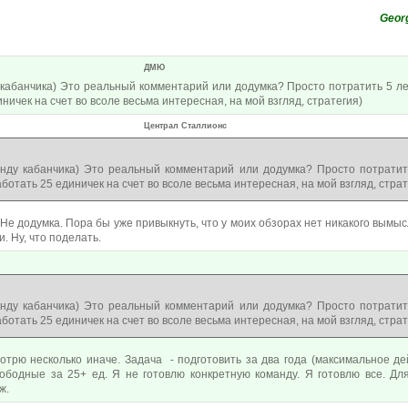
Geor
ДМЮ
кабанчика) Это реальный комментарий или додумка? Просто потратить 5 ле
ничек на счет во всоле весьма интересная, на мой взгляд, стратегия)
Централ Сталлионс
нду кабанчика) Это реальный комментарий или додумка? Просто потратит
ботать 25 единичек на счет во всоле весьма интересная, на мой взгляд, страт
е додумка. Пора бы уже привыкнуть, что у моих обзорах нет никакого вымысл
. Ну, что поделать.
нду кабанчика) Это реальный комментарий или додумка? Просто потратит
ботать 25 единичек на счет во всоле весьма интересная, на мой взгляд, страт
отрю несколько иначе. Задача - подготовить за два года (максимальное де
вободные за 25+ ед. Я не готовлю конкретную команду. Я готовлю все. Д
ж.