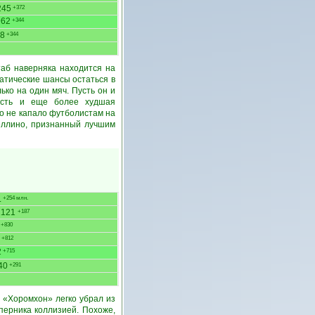
245
+372
962
+344
8
+344
таб наверняка находится на
атические шансы остаться в
ько на один мяч. Пусть он и
ность и еще более худшая
во не капало футболистам на
меллино, признанный лучшим
.
+254 млн.
2121
+187
+830
+812
2
+715
40
+291
 «Хоромхон» легко убрал из
перника коллизией. Похоже,