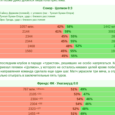
. И позже ДМЮ добился лишь гола престижа.
Сонор
-
Цолмон
0:3
Сайнху Доржням
(головой), с углового (пас -
Тунгалг Бужан-Олзуж
)
Тунгалг Бужан-Олзуж
, удар с близкого расстояния
Эрос Грезда
, удар с близкого расстояния
1057 млн.
42%
58%
1442 мл
2144
41%
59%
308
2344
45%
55%
28
2344
45%
55%
28
52%
2468
48%
1560
45%
55%
19
45%
55%
последним клубов в параде «туристов», решивших не особо напрягаться. 
приехал гегемон «Цолмон», у которого не осталось никаких целей кроме по
а направления команда сделала еще один шаг. Матч украсили три мяча, а о
ально отыграть в заключительные пять туров.
Френдс ФК
-
Унаганууд
0:0
767 млн.
51%
49%
+24 млн.
2105
53%
47%
+211
2304
54%
46%
+372
2304
54%
46%
+332
2323
52%
48%
+177
1455
51%
49%
+48