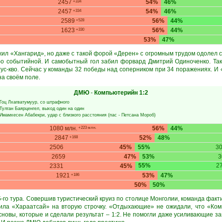
2457
54%
46%
+334
2457
54%
46%
+334
2589
56%
44%
+528
1623
56%
44%
+330
53%
47%
л «Хангарид», но даже с такой форой «Дерен» с огромным трудом одолел с
бо событийной. И самобытный гол забил форвард Дмитрий Одиноченко. Так
тус-кво. Сейчас у команды 32 победы над соперником при 34 поражениях. И
на своём поле.
ДМЮ
-
Компьютерийн
1:2
Гоц Лхагватумуур
, со штрафного
Тулган Баярценгел
, выход один на один
Имамхесен Абабекри
, удар с близкого расстояния (пас -
Петсана Мороб
)
1080 млн.
56%
44%
+223 млн.
2847
52%
48%
+168
2506
45%
55%
3
2659
47%
53%
3
55%
2
2331
45%
1921
53%
47%
+186
50%
50%
го тура. Совершив туристический круиз по столице Монголии, команда факт
тила «Хараатсай» на вторую строчку. «Отдыхающие» не ожидали, что «Ком
сновы, которые и сделали результат – 1:2. Не помогли даже усиливающие з