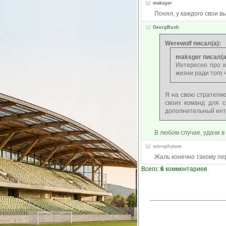
maksger
Понял, у каждого свои в
GeorgBush
Werewolf писал(а):
maksger писал(а
Интересно про к
жизни ради того 
Я на свою стратегию
своих команд для с
дополнительный инте
В любом случае, удачи в 
astrophytum
Жаль конечно такому пер
Всего:
6
комментариев