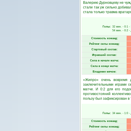
Валерию Дурновцеву не чужд
стали так уж сильно добив
стала только травма вратаря
Голы:
32 мин.
- 0:1 -
54 мин.
- 0:2 -
Стоимость команд:
Рейтинг силы команд:
Стартовый состав:
Игравший состав:
Сила в начале матча:
Сила в конце матча:
Владение мячом:
«Жипро» очень вовремя д
заключительными играми се
матче. И 0:2 для его под
противостояний коллективо
пользу был зафиксирован в 
Голы:
34 мин.
- 1:0 -
Стоимость команд:
Рейтинг силы команд: