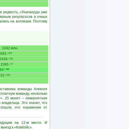
и редкость, «Унаганууд» уже
ярным результатов в очных
ались на коллизии. Поэтому
1042 млн.
2683
+257
2449
+131
2395
+77
64
+486
452
+243
аставника команды Алексея
платную команду, несколько
г». 25 монет – невероятная
 владельца. Это значит, что
е пошли, это поражение от
 идущим на 12-м месте. И
выезд к «Ковбойс».