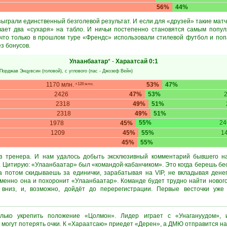
56%
44%
ыграли единственный безголевой результат. И если для «друзей» такие матч
вает два «сухаря» на табло. И ничьи постепенно становятся самым попул
 что только в прошлом туре «Френдс» использовали стилевой футбол и поп
з бонусов.
Улаанбаатар
* -
Хараатсай
0:1
Порджав Энцувсин
(головой), с углового (пас -
Джозеф Вейн
)
1170 млн.
53%
47%
+128 млн.
2426
47%
53%
2318
49%
51%
2318
49%
51%
55%
24
1978
45%
1209
45%
55%
1
45%
55%
з тренера. И нам удалось добыть эксклюзивный комментарий бывшего н
. Цитирую: «Улаанбаатар» был «командой-кабанчиком». Это когда берешь бес
 потом скидываешь за единички, зарабатывая на VIP, не вкладывая дене
именно она и похоронит «Улаанбаатар». Команде будет трудно найти нового
 вниз, и, возможно, дойдёт до перерегистрации. Первые весточки уж
ько укрепить положение «Цолмон». Лидер играет с «Унагануудом»,
огут потерять очки. К «Хараатсаю» приедет «Дерен», а ДМЮ отправится на 