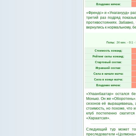
Владение мячом:
«Френдс» и «Унаганууд» раз
третий раз подряд показы
противостояниях. Забавно,
вернулись к нормальному, бе
Голы:
24 мин.
- 0:1 -
Стоимость команд:
Рейтинг силы команд:
Стартовый состав:
Игравший состав:
Сила в начале матча:
Сила в конце матча:
Владение мячом:
«Улаанбаатар» остался бе
Монько. Он же «Оборотень»
сезонов её выращиваешь, а
стоимость, но похоже, что 
клуб постепенно скатится
«Хараатсая».
Следующий тур может тол
преследователи «Цолмона» м