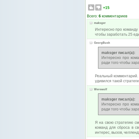
+15
Всего:
6
комментариев
maksger
Интересно про команду 
чтобы заработать 25 еди
GeorgBush
maksger писал(а):
Интересно про кома
ради того чтобы зара
Реальный комментарий. Н
удивился такой стратегии
Werewolf
maksger писал(а):
Интересно про кома
ради того чтобы зара
Я на свою стратегию см
команд для сброса в с
интерес, вызов, челленд