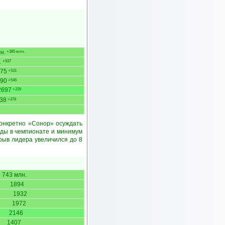
н.
+385 млн.
1
+937
75
+531
90
+546
2697
+229
38
+378
Конкретно «Сонор» осуждать
беды в чемпионате и минимум
трыв лидера увеличился до 8
743 млн.
1894
1932
1972
2146
1407