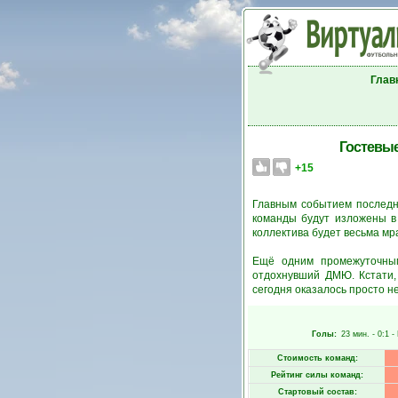
Глав
Гостевые
+15
Главным событием последн
команды будут изложены в 
коллектива будет весьма мр
Ещё одним промежуточным
отдохнувший ДМЮ. Кстати,
сегодня оказалось просто н
Голы:
23 мин.
- 0:1 -
Стоимость команд:
Рейтинг силы команд:
Стартовый состав: