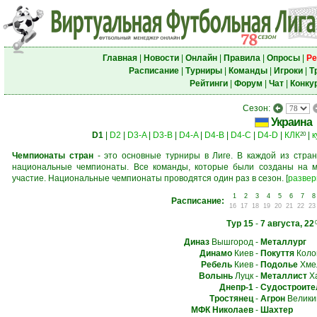
Главная
|
Новости
|
Онлайн
|
Правила
|
Опросы
|
Ре
Расписание
|
Турниры
|
Команды
|
Игроки
|
Т
Рейтинги
|
Форум
|
Чат
|
Конку
Сезон:
Украина
D1
|
D2
|
D3-A
|
D3-B
|
D4-A
|
D4-B
|
D4-C
|
D4-D
|
КЛК
|
к
20
Чемпионаты стран
- это основные турниры в Лиге. В каждой из стран
национальные чемпионаты. Все команды, которые были созданы на м
участие. Национальные чемпионаты проводятся один раз в сезон.
[
развер
1
2
3
4
5
6
7
8
Расписание:
16
17
18
19
20
21
22
23
Тур 15
-
7 августа, 22
Диназ
Вышгород
-
Металлург
Динамо
Киев
-
Покуття
Коло
Ребель
Киев
-
Подолье
Хме
Волынь
Луцк
-
Металлист
Ха
Днепр-1
-
Судостроите
Тростянец
-
Агрон
Велики
МФК Николаев
-
Шахтер