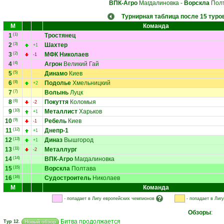
ВПК-Агро
Магдалиновка
-
Ворскла
Пол
Турнирная таблица после 15 туро
М
Команда
1
(1)
Тростянец
2
(3)
Шахтер
+1
3
(2)
МФК Николаев
-1
4
(4)
Агрон
Великий Гай
5
(5)
Динамо
Киев
6
(8)
Подолье
Хмельницкий
+2
7
(7)
Волынь
Луцк
8
(6)
Покуття
Коломыя
-2
9
(10)
Металлист
Харьков
+1
10
(9)
Ребель
Киев
-1
11
(12)
Днепр-1
+1
12
(13)
Диназ
Вышгород
+1
13
(11)
Металлург
-2
14
(14)
ВПК-Агро
Магдалиновка
15
(15)
Ворскла
Полтава
16
(16)
Судостроитель
Николаев
М
Команда
- попадает в Лигу европейских чемпионов
- попадает в Лиг
Обзоры
:
Битва продолжается
Тур 12
.
Новый обзор