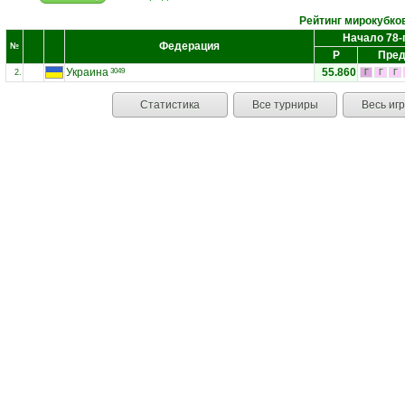
Рейтинг мирокубко
Начало 78-
Федерация
№
Р
Пред
Украина
55.860
3049
2.
Г
Г
Г
Статистика
Все турниры
Весь иг