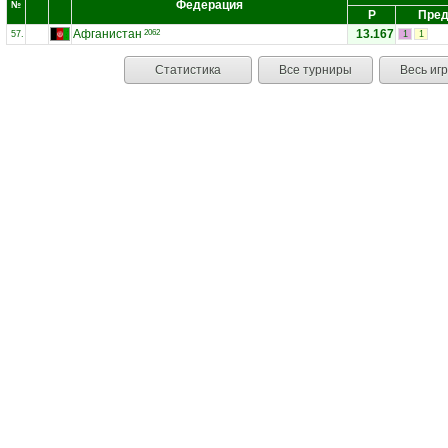
Федерация
№
Р
Пред
Афганистан
13.167
2062
57.
1
1
Статистика
Все турниры
Весь иг