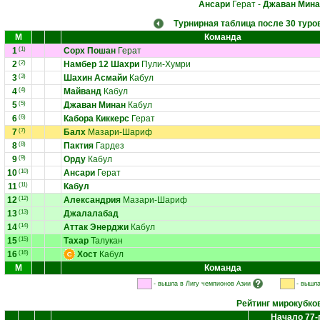
Ансари
Герат
-
Джаван Мина
Турнирная таблица после 30 туро
М
Команда
1
(1)
Сорх Пошан
Герат
2
(2)
Намбер 12 Шахри
Пули-Хумри
3
(3)
Шахин Асмайи
Кабул
4
(4)
Майванд
Кабул
5
(5)
Джаван Минан
Кабул
6
(6)
Кабора Киккерс
Герат
7
(7)
Балх
Мазари-Шариф
8
(8)
Пактия
Гардез
9
(9)
Орду
Кабул
10
(10)
Ансари
Герат
11
(11)
Кабул
12
(12)
Александрия
Мазари-Шариф
13
(13)
Джалалабад
14
(14)
Аттак Энерджи
Кабул
15
(15)
Тахар
Талукан
16
(16)
Хост
Кабул
М
Команда
- вышла в Лигу чемпионов Азии
- вышла
Рейтинг мирокубко
Начало 77-