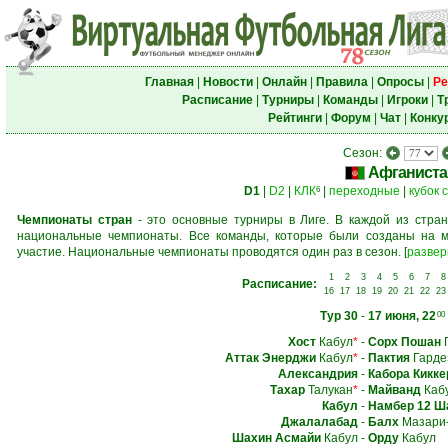
Главная
|
Новости
|
Онлайн
|
Правила
|
Опросы
|
Ре
Расписание
|
Турниры
|
Команды
|
Игроки
|
Т
Рейтинги
|
Форум
|
Чат
|
Конку
Сезон:
Афганиста
D1
|
D2
|
КЛК
|
переходные
|
кубок 
6
Чемпионаты стран
- это основные турниры в Лиге. В каждой из стран
национальные чемпионаты. Все команды, которые были созданы на м
участие. Национальные чемпионаты проводятся один раз в сезон.
[
развер
1
2
3
4
5
6
7
8
Расписание:
16
17
18
19
20
21
22
23
Тур 30
-
17 июня, 22
00
Хост
Кабул
*
-
Сорх Пошан
Г
Аттак Энерджи
Кабул
*
-
Пактия
Гарде
Александрия
-
Кабора Кикке
Тахар
Талукан
*
-
Майванд
Каб
Кабул
-
Намбер 12 Ш
Джалалабад
-
Балх
Мазари
Шахин Асмайи
Кабул
-
Орду
Кабул