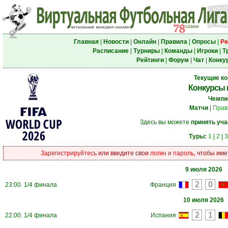
Главная
|
Новости
|
Онлайн
|
Правила
|
Опросы
|
Ре
Расписание
|
Турниры
|
Команды
|
Игроки
|
Т
Рейтинги
|
Форум
|
Чат
|
Конку
Текущие к
Конкурсы 
Чемпи
Матчи
|
Прав
Здесь вы можете
принять уча
Туры:
1
|
2
|
3
Зарегистрируйтесь
или введите свои
логин и пароль
, чтобы име
9 июля 2026
23:00. 1/4 финала
Франция
10 июля 2026
22:00. 1/4 финала
Испания