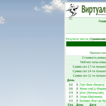
Глав
Результат матча
|
Сравнение
Прогноз по
Стоимость коман
Рейтинг силы кома
Сумма сил 17-ти лучших
Сумма сил 14-ти лучших
Сумма сил 11-ти лучших
День
332
В
Порт-Вила (Вануату)
330
В
Женес клуб д`Абиджан
319
В
Штег (Лихтенштейн)
317
В
Эспуа (Мартиника)
315
В
Белимуа (Форт-де-Фр
Сез.
День
Дата