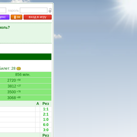
пароль
декс
ок
вход в игру
роль?
Билет: 28
856 млн.
2720
+50
3812
+27
3500
+78
3068
+80
А
Рез
1:1
2:1
1:0
6:0
3:0
Рез