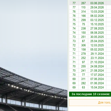
77
267
03.06.2026
77
110
29.04.2026
76
314
13.03.2026
76
166
06.02.2026
75
299
03.12.2025
75
75
15.10.2025
74
238
27.08.2025
74
150
06.08.2025
73
251
30.05.2025
73
87
25.04.2025
72
306
12.03.2025
72
158
05.02.2025
71
278
29.11.2024
71
252
23.11.2024
71
97
21.10.2024
70
255
24.08.2024
70
241
21.08.2024
70
77
17.07.2024
69
311
07.06.2024
69
282
01.06.2024
69
63
15.04.2024
За последние 10 сезонов: 
Для того