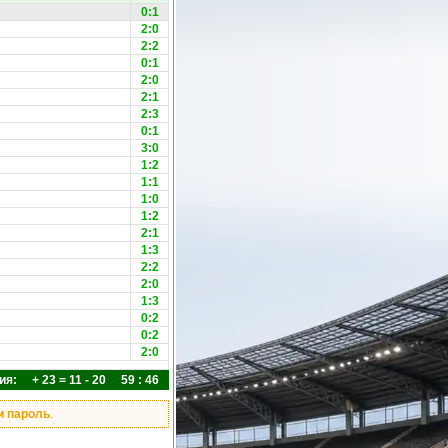
0:1
2:0
2:2
0:1
2:0
2:1
2:3
0:1
3:0
1:2
1:1
1:0
1:2
2:1
1:3
2:2
2:0
1:3
0:2
0:2
2:0
ия: + 23 = 11 - 20 59 : 46
и пароль
.