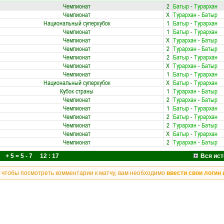
Чемпионат
2
Батыр
-
Турархан
Чемпионат
X
Турархан
-
Батыр
Национальный суперкубок
1
Батыр
-
Турархан
Чемпионат
1
Батыр
-
Турархан
Чемпионат
X
Турархан
-
Батыр
Чемпионат
2
Турархан
-
Батыр
Чемпионат
2
Батыр
-
Турархан
Чемпионат
X
Турархан
-
Батыр
Чемпионат
1
Батыр
-
Турархан
Национальный суперкубок
X
Батыр
-
Турархан
Кубок страны
1
Турархан
-
Батыр
Чемпионат
2
Турархан
-
Батыр
Чемпионат
1
Батыр
-
Турархан
Чемпионат
2
Батыр
-
Турархан
Чемпионат
2
Турархан
-
Батыр
Чемпионат
X
Батыр
-
Турархан
Чемпионат
2
Турархан
-
Батыр
+ 5 = 5 - 7 12 : 17
Вся ист
, чтобы посмотреть комментарии к матчу, вам необходимо
ввести свои логин 