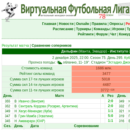
Главная
|
Новости
|
Онлайн
|
Правила
|
Опросы
|
Ре
Расписание
|
Турниры
|
Команды
|
Игроки
|
Т
Рейтинги
|
Форум
|
Чат
|
Конку
Результат матча
|
Сравнение соперников
Дельфин
(Манта, Эквадор)
-
Институто
(
2 декабря 2025, 22:00. Сезон 75. День 295.
Куб
Прогноз погоды:
облачно, 11-
19°
. Стадион "
Эстадио Джо
Стоимость команд
1686 млн.
Рейтинг силы команд
3477
Сумма сил 17-ти лучших игроков
5018
Сумма сил 14-ти лучших игроков
4487
Сумма сил 11-ти лучших игроков
3772
+116
День
Матч
А
Рез
День
355
В
Иванчо (Венгрия)
349
2:0
352
В
Сентраль Кордова (Росарио, Аргентина)
332
2:0
349
Н
Хесус-Менендес (Куба)
321
1:1
347
В
Грин Мамба (Эсватини)
319
5:0
345
Н
Амаварара (ЮАР)
316
1:1
Сез.
День
Дата
Соревнование