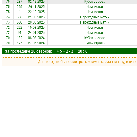
75
287
02.12.2025
Кубок вызова
75
269
26.11.2025
Чемпионат
75
111
22.10.2025
Чемпионат
73
338
21.06.2025
Переходные матчи
73
336
20.06.2025
Переходные матчи
72
292
10.03.2025
Чемпионат
72
94
24.01.2025
Чемпионат
70
182
06.08.2024
Кубок вызова
70
127
27.07.2024
Кубок страны
За последние 10 сезонов: + 5 = 2 - 2 10 : 6
Для того, чтобы посмотреть комментарии к матчу, вам 