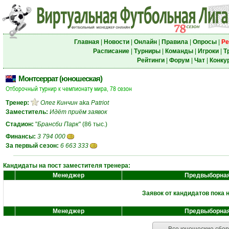
Главная
|
Новости
|
Онлайн
|
Правила
|
Опросы
|
Ре
Расписание
|
Турниры
|
Команды
|
Игроки
|
Т
Рейтинги
|
Форум
|
Чат
|
Конку
Монтсеррат (юношеская)
Отборочный турнир к чемпионату мира, 78 сезон
Тренер:
Олег Кинчин
aka
Patriot
Заместитель:
Идёт приём заявок
Стадион:
"
Брансби Парк
" (86 тыс.)
Финансы:
3 794 000
За первый сезон:
6 663 333
Кандидаты на пост заместителя тренера:
Менеджер
Предвыборная
Заявок от кандидатов пока 
Менеджер
Предвыборная