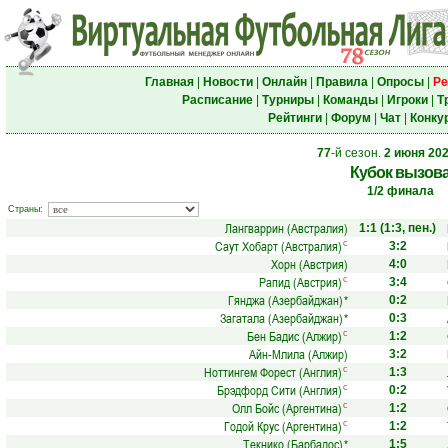
Главная
|
Новости
|
Онлайн
|
Правила
|
Опросы
|
Ре
Расписание
|
Турниры
|
Команды
|
Игроки
|
Т
Рейтинги
|
Форум
|
Чат
|
Конку
77
-й сезон.
2 июня 20
Кубок вызов
1/2 финала
Страны:
Лангваррин (Австралия)
1:1
(1:3, пен.)
Саут Хобарт (Австралия)
с
3:2
Хорн (Австрия)
4:0
Рапид (Австрия)
с
3:4
Гянджа (Азербайджан)
*
0:2
Загатала (Азербайджан)
*
0:3
Бен Бадис (Алжир)
с
1:2
Айн-Млила (Алжир)
3:2
Ноттингем Форест (Англия)
с
1:3
Брэдфорд Сити (Англия)
с
0:2
Олл Бойс (Аргентина)
с
1:2
Годой Крус (Аргентина)
с
1:2
Текнико (Барбадос)
*
1:5