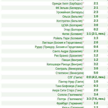
Ориндж Хилл (Барбадос)
с
2:1
ФК Зельва (Беларусь)
с
2:1
Урожайная (Беларусь)
2:3
Ольса (Бельгия)
с
1:0
Хогстратен (Бельгия)
с
2:3
ЦСКА (Болгария)
с
3:0
Этар (Болгария)
0:2
Фатик (Боливия)
с
1:1
(2:1, пен.)
Ройяль Пари (Боливия)
с
1:3
Лакташи (Босния и Герцеговина)
с
2:0
Рудар (Приедор, Босния и Герцеговина)
0:4
Санто Андре (Бразилия)
с
2:3
Рио Бранко (Бразилия)
с
1:2
Пакши (Венгрия)
с
1:2
Капошвари Ракоци (Венгрия)
с
3:2
Сентраль (Венесуэла)
с
3:0
Сталлионс (Венесуэла)
5:0
СЛГ (Гаити)
с
0:0
(4:2, пен.)
Пантер Нуар (Гаити)
1:0
Тано Бофоакуа (Гана)
*
0:3
Аккра Сити Старз (Гана)
с
2:0
Солола (Гватемала)
с
3:4
Поптун (Гватемала)
с
3:3
(7:6, пен.)
Фрайбург (Германия)
с
1:2
Кельн (Германия)
1:2