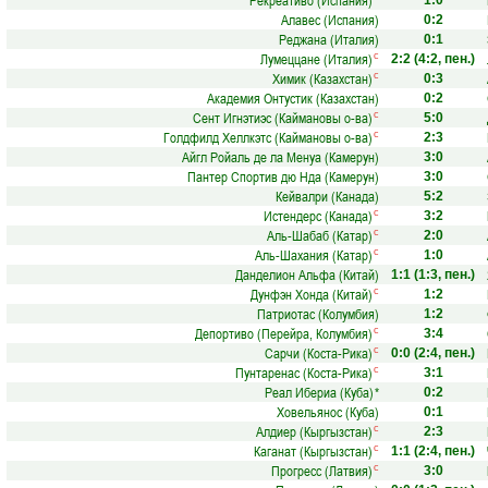
Рекреативо (Испания)
1:0
Алавес (Испания)
0:2
Реджана (Италия)
0:1
Лумеццане (Италия)
с
2:2
(4:2, пен.)
Химик (Казахстан)
с
0:3
Академия Онтустик (Казахстан)
0:2
Сент Игнэтиэс (Каймановы о-ва)
с
5:0
Голдфилд Хеллкэтс (Каймановы о-ва)
с
2:3
Айгл Ройаль де ла Менуа (Камерун)
3:0
Пантер Спортив дю Нда (Камерун)
3:0
Кейвалри (Канада)
5:2
Истендерс (Канада)
с
3:2
Аль-Шабаб (Катар)
с
2:0
Аль-Шахания (Катар)
с
1:0
Данделион Альфа (Китай)
1:1
(1:3, пен.)
Дунфэн Хонда (Китай)
с
1:2
Патриотас (Колумбия)
1:2
Депортиво (Перейра, Колумбия)
с
3:4
Сарчи (Коста-Рика)
с
0:0
(2:4, пен.)
Пунтаренас (Коста-Рика)
с
3:1
Реал Ибериа (Куба)
*
0:2
Ховельянос (Куба)
0:1
Алдиер (Кыргызстан)
с
2:3
Каганат (Кыргызстан)
с
1:1
(2:4, пен.)
Прогресс (Латвия)
с
3:0