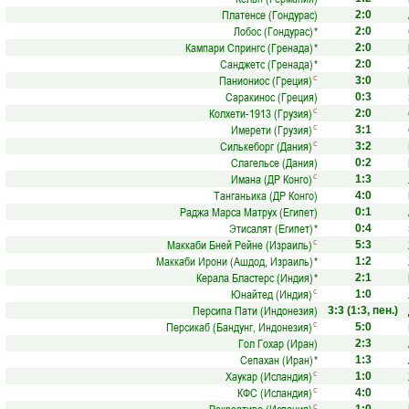
Платенсе (Гондурас)
2:0
Лобос (Гондурас)
*
2:0
Кампари Спрингс (Гренада)
*
2:0
Санджетс (Гренада)
*
2:0
Паниониос (Греция)
с
3:0
Саракинос (Греция)
0:3
Колхети-1913 (Грузия)
с
2:0
Имерети (Грузия)
с
3:1
Силькеборг (Дания)
с
3:2
Слагельсе (Дания)
0:2
Имана (ДР Конго)
с
1:3
Танганьика (ДР Конго)
4:0
Раджа Марса Матрух (Египет)
0:1
Этисалят (Египет)
*
0:4
Маккаби Бней Рейне (Израиль)
с
5:3
Маккаби Ирони (Ашдод, Израиль)
*
1:2
Керала Бластерс (Индия)
*
2:1
Юнайтед (Индия)
с
1:0
Персипа Пати (Индонезия)
3:3
(1:3, пен.)
Персикаб (Бандунг, Индонезия)
с
5:0
Гол Гохар (Иран)
2:3
Сепахан (Иран)
*
1:3
Хаукар (Исландия)
с
1:0
КФС (Исландия)
с
4:0
с