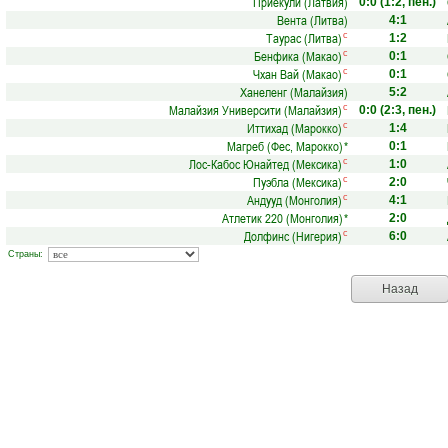
Приекули (Латвия)
0:0
(1:2, пен.)
Вента (Литва)
4:1
Таурас (Литва)
с
1:2
Бенфика (Макао)
с
0:1
Чхан Вай (Макао)
с
0:1
Ханеленг (Малайзия)
5:2
Малайзия Университи (Малайзия)
с
0:0
(2:3, пен.)
Иттихад (Марокко)
с
1:4
Магреб (Фес, Марокко)
*
0:1
Лос-Кабос Юнайтед (Мексика)
с
1:0
Пуэбла (Мексика)
с
2:0
Андууд (Монголия)
с
4:1
Атлетик 220 (Монголия)
*
2:0
Долфинс (Нигерия)
с
6:0
Страны:
Назад