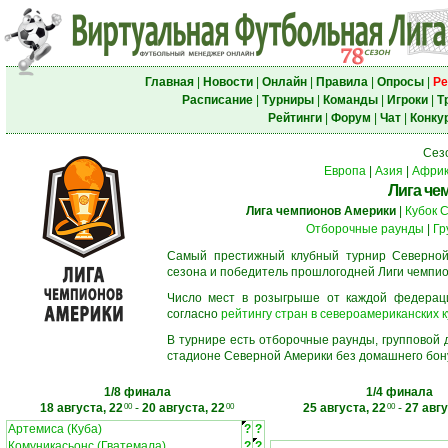
Главная
|
Новости
|
Онлайн
|
Правила
|
Опросы
|
Ре
Расписание
|
Турниры
|
Команды
|
Игроки
|
Т
Рейтинги
|
Форум
|
Чат
|
Конку
Сез
Европа
|
Азия
|
Афри
Лига че
Лига чемпионов Америки
|
Кубок 
Отборочные раунды
|
Гр
Самый престижный клубный турнир Северной
сезона и победитель прошлогодней Лиги чемпио
Число мест в розыгрыше от каждой федерац
согласно
рейтингу стран в североамериканских к
В турнире есть отборочные раунды, групповой
стадионе Северной Америки без домашнего бону
1/8 финала
1/4 финала
18 августа, 22
-
20 августа, 22
25 августа, 22
-
27 авгу
00
00
00
Артемиса (Куба)
?
?
Комуникасьонс (Гватемала)
?
?