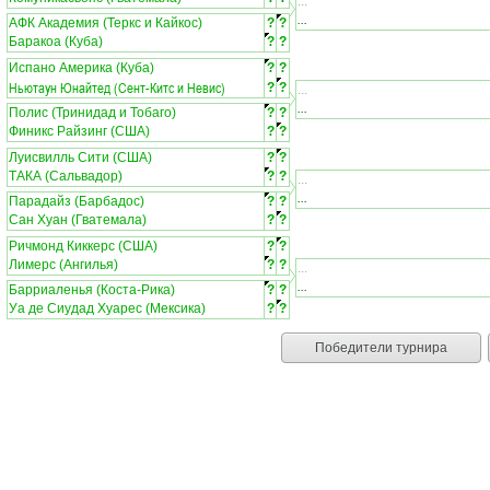
...
...
АФК Академия (Теркс и Кайкос)
?
?
Баракоа (Куба)
?
?
Испано Америка (Куба)
?
?
Ньютаун Юнайтед (Сент-Китс и Невис)
?
?
...
...
Полис (Тринидад и Тобаго)
?
?
Финикс Райзинг (США)
?
?
Луисвилль Сити (США)
?
?
ТАКА (Сальвадор)
?
?
...
...
Парадайз (Барбадос)
?
?
Сан Хуан (Гватемала)
?
?
Ричмонд Киккерс (США)
?
?
Лимерс (Ангилья)
?
?
...
...
Барриаленья (Коста-Рика)
?
?
Уа де Сиудад Хуарес (Мексика)
?
?
Победители турнира