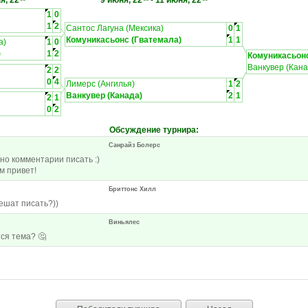
я, 22
9 июня, 22
-
11 июня, 22
1
0
1
2
Сантос Лагуна (Мексика)
0
1
Комуникасьонс (Гватемала)
1
1
а)
1
0
)
1
2
Комуникасьонс
Ванкувер (Кана
2
2
0
4
Лимерс (Ангилья)
1
2
Ванкувер (Канада)
2
1
2
1
0
2
Обсуждение турнира
:
Санрайз Болерс
жно комментарии писать :)
м привет!
Бриттонс Хилл
ешат писать?))
Виньялес
ся тема? 🤔