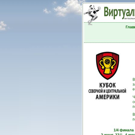
Глав
В
з
е
Ч
с
п
В
п
1/4 финала
00